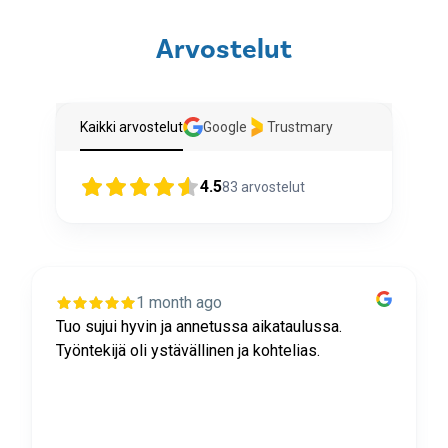
Arvostelut
Kaikki arvostelut
Google
Trustmary
4.5
83
arvostelut
1 month ago
Tuo sujui hyvin ja annetussa aikataulussa.
Työntekijä oli ystävällinen ja kohtelias.