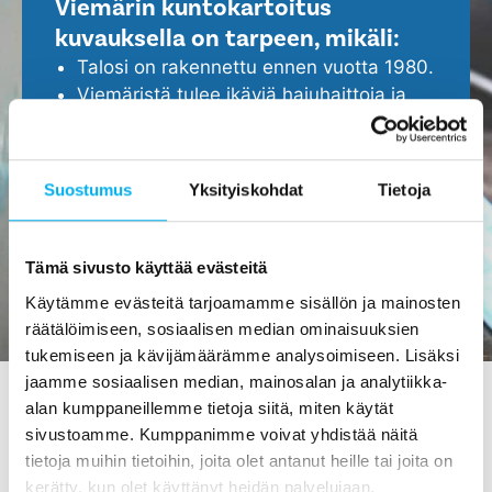
Viemärin kuntokartoitus
kuvauksella on tarpeen, mikäli:
Talosi on rakennettu ennen vuotta 1980.
Viemäristä tulee ikäviä hajuhaittoja ja
viemäri tukkeutuu helposti.
Epäilet, että viemärissä ei ole kaikki
kunnossa.
Suostumus
Yksityiskohdat
Tietoja
Haluat ennakoida ja turvata kotisi
ajoissa, ennen isompien ongelmien
ilmenemistä.
Tämä sivusto käyttää evästeitä
Käytämme evästeitä tarjoamamme sisällön ja mainosten
räätälöimiseen, sosiaalisen median ominaisuuksien
tukemiseen ja kävijämäärämme analysoimiseen. Lisäksi
jaamme sosiaalisen median, mainosalan ja analytiikka-
alan kumppaneillemme tietoja siitä, miten käytät
sivustoamme. Kumppanimme voivat yhdistää näitä
Viemärin kuvaus Raumassa -
tietoja muihin tietoihin, joita olet antanut heille tai joita on
tilaa maksutta meiltä!
kerätty, kun olet käyttänyt heidän palvelujaan.