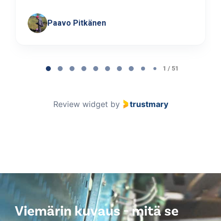
Paavo Pitkänen
Page
1
1 / 51
of
51
Review widget
by
trustmary
Viemärin kuvaus - mitä se