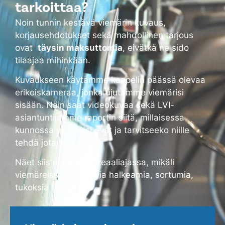
tarkoittaa?
Noin tunnin kestävä viemärin kuvaus,
korjausehdotukset sekä mahdollinen tarjous
ovat
täysin maksuttomia
, eivätkä ne sido
tilaajaa mihinkään.
Kuvaukseen käytämme kaapelin päässä olevaa
erikoiskameraa, jonka ujutamme viemärisi
sisään. Näin saat videokuvaa sekä LVI-
asiantuntijamme raportin siitä, millaisessa
kunnossa viemärisi ovat ja tarvitseeko niille
tehdä jotain.
Näet siis monitorilta reaaliajassa, mikäli
viemäreissä on alkavia halkeamia, sortumia,
tukoksia tai vuotoja.