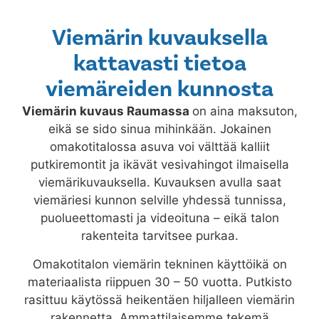
Viemärin kuvauksella
kattavasti tietoa
viemäreiden kunnosta
Viemärin kuvaus
Raumassa
on aina maksuton,
eikä se sido sinua mihinkään. Jokainen
omakotitalossa asuva voi välttää kalliit
putkiremontit ja ikävät vesivahingot ilmaisella
viemärikuvauksella. Kuvauksen avulla saat
viemäriesi kunnon selville yhdessä tunnissa,
puolueettomasti ja videoituna – eikä talon
rakenteita tarvitsee purkaa.
Omakotitalon viemärin tekninen käyttöikä on
materiaalista riippuen 30 – 50 vuotta. Putkisto
rasittuu käytössä heikentäen hiljalleen viemärin
rakennetta. Ammattilaisemme tekemä