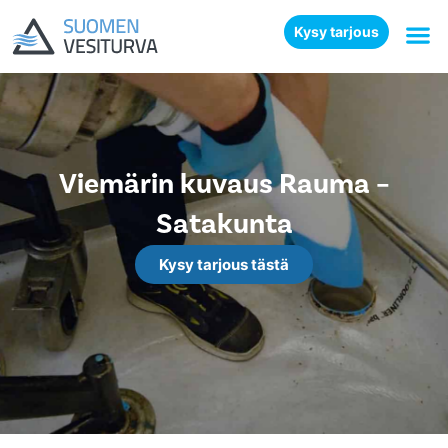
Kysy tarjous
Viemärin kuvaus Rauma –
Satakunta
Kysy tarjous tästä