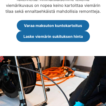
viemärikuvaus on nopea keino kartoittaa viemärin
tilaa sekä ennaltaehkäistä mahdollisia remontteja.
Varaa maksuton kuntokartoitus
Laske viemärin sukituksen hinta