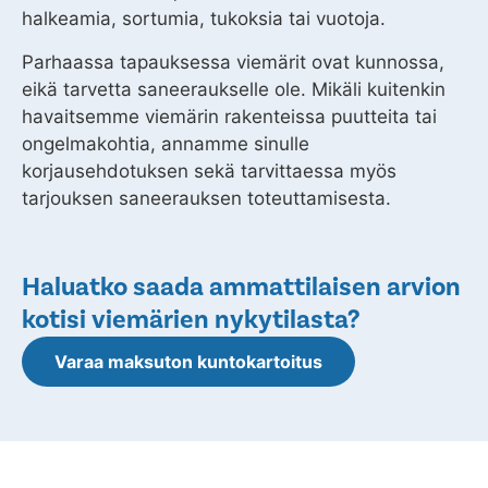
halkeamia, sortumia, tukoksia tai vuotoja.
Parhaassa tapauksessa viemärit ovat kunnossa,
eikä tarvetta saneeraukselle ole. Mikäli kuitenkin
havaitsemme viemärin rakenteissa puutteita tai
ongelmakohtia, annamme sinulle
korjausehdotuksen sekä tarvittaessa myös
tarjouksen saneerauksen toteuttamisesta.
Haluatko saada ammattilaisen arvion
kotisi viemärien nykytilasta?
Varaa maksuton kuntokartoitus