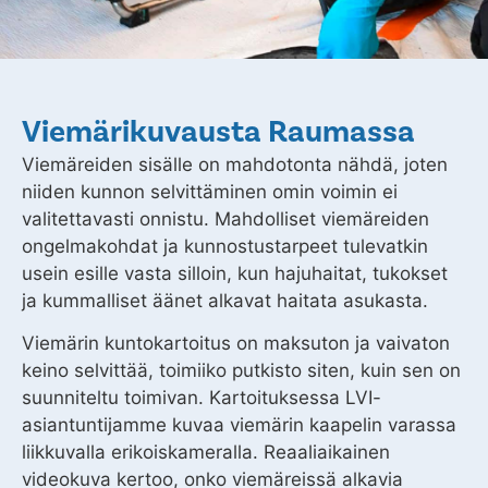
Viemärikuvausta Raumassa
Viemäreiden sisälle on mahdotonta nähdä, joten
niiden kunnon selvittäminen omin voimin ei
valitettavasti onnistu. Mahdolliset viemäreiden
ongelmakohdat ja kunnostustarpeet tulevatkin
usein esille vasta silloin, kun hajuhaitat, tukokset
ja kummalliset äänet alkavat haitata asukasta.
Viemärin kuntokartoitus on maksuton ja vaivaton
keino selvittää, toimiiko putkisto siten, kuin sen on
suunniteltu toimivan. Kartoituksessa LVI-
asiantuntijamme kuvaa viemärin kaapelin varassa
liikkuvalla erikoiskameralla. Reaaliaikainen
videokuva kertoo, onko viemäreissä alkavia