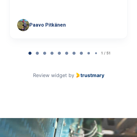
Paavo Pitkänen
Page
1
1 / 51
of
51
Review widget
by
trustmary