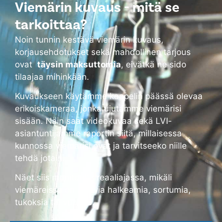
Viemärin kuvaus - mitä se
tarkoittaa?
Noin tunnin kestävä viemärin kuvaus,
korjausehdotukset sekä mahdollinen tarjous
ovat
täysin maksuttomia
, eivätkä ne sido
tilaajaa mihinkään.
Kuvaukseen käytämme kaapelin päässä olevaa
erikoiskameraa, jonka ujutamme viemärisi
sisään. Näin saat videokuvaa sekä LVI-
asiantuntijamme raportin siitä, millaisessa
kunnossa viemärisi ovat ja tarvitseeko niille
tehdä jotain.
Näet siis monitorilta reaaliajassa, mikäli
viemäreissä on alkavia halkeamia, sortumia,
tukoksia tai vuotoja.