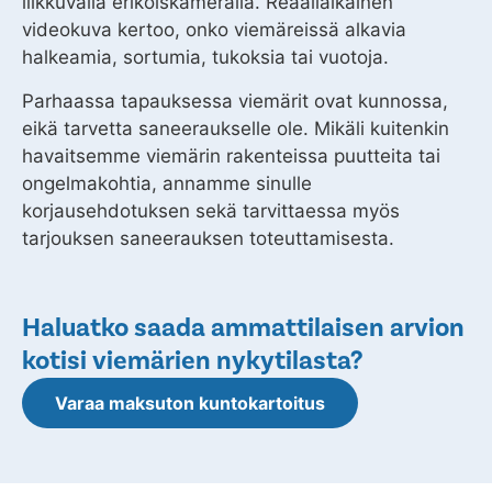
liikkuvalla erikoiskameralla. Reaaliaikainen
videokuva kertoo, onko viemäreissä alkavia
halkeamia, sortumia, tukoksia tai vuotoja.
Parhaassa tapauksessa viemärit ovat kunnossa,
eikä tarvetta saneeraukselle ole. Mikäli kuitenkin
havaitsemme viemärin rakenteissa puutteita tai
ongelmakohtia, annamme sinulle
korjausehdotuksen sekä tarvittaessa myös
tarjouksen saneerauksen toteuttamisesta.
Haluatko saada ammattilaisen arvion
kotisi viemärien nykytilasta?
Varaa maksuton kuntokartoitus