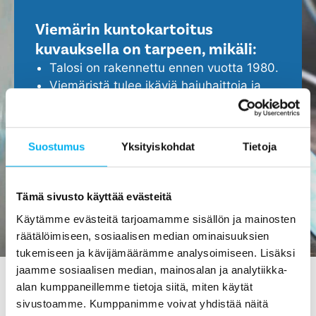
Viemärin kuntokartoitus
kuvauksella on tarpeen, mikäli:
Talosi on rakennettu ennen vuotta 1980.
Viemäristä tulee ikäviä hajuhaittoja ja
viemäri tukkeutuu helposti.
Epäilet, että viemärissä ei ole kaikki
kunnossa.
Suostumus
Yksityiskohdat
Tietoja
Haluat ennakoida ja turvata kotisi
ajoissa, ennen isompien ongelmien
ilmenemistä.
Tämä sivusto käyttää evästeitä
Käytämme evästeitä tarjoamamme sisällön ja mainosten
räätälöimiseen, sosiaalisen median ominaisuuksien
tukemiseen ja kävijämäärämme analysoimiseen. Lisäksi
jaamme sosiaalisen median, mainosalan ja analytiikka-
alan kumppaneillemme tietoja siitä, miten käytät
sivustoamme. Kumppanimme voivat yhdistää näitä
Viemärin kuvaus