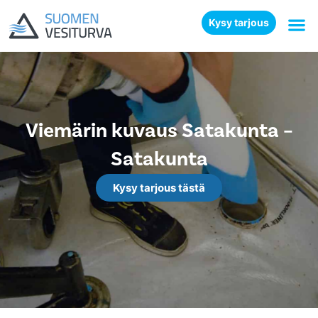
Kysy tarjous
Viemärin kuvaus Satakunta –
Satakunta
Kysy tarjous tästä