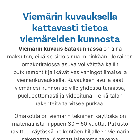
Viemärin kuvauksella
kattavasti tietoa
viemäreiden kunnosta
Viemärin kuvaus
Satakunnassa
on aina
maksuton, eikä se sido sinua mihinkään. Jokainen
omakotitalossa asuva voi välttää kalliit
putkiremontit ja ikävät vesivahingot ilmaisella
viemärikuvauksella. Kuvauksen avulla saat
viemäriesi kunnon selville yhdessä tunnissa,
puolueettomasti ja videoituna – eikä talon
rakenteita tarvitsee purkaa.
Omakotitalon viemärin tekninen käyttöikä on
materiaalista riippuen 30 – 50 vuotta. Putkisto
rasittuu käytössä heikentäen hiljalleen viemärin
rakennetta. Ammattilaisemme tekemä