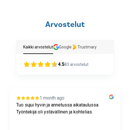
Arvostelut
Kaikki arvostelut
Google
Trustmary
4.5
83
arvostelut
1 month ago
Tuo sujui hyvin ja annetussa aikataulussa.
Työntekijä oli ystävällinen ja kohtelias.