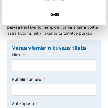
Jos tällaisia oireita ilmenee, niin kallis ja 30-90
päivää kestävä putkiremontti voidaan välttää
Kiellä
viemärin sukittamisella jopa 50 vuodeksi
eteenpäin. Viemärin sukitus on edullinen ja 3
päivää kestävä toimenpide, jonka aikana voitte
asua kotona, eikä rakenteita tarvitse purkaa.
Varaa viemärin kuvaus tästä
Nimi
Puhelinnumero
Sähköposti