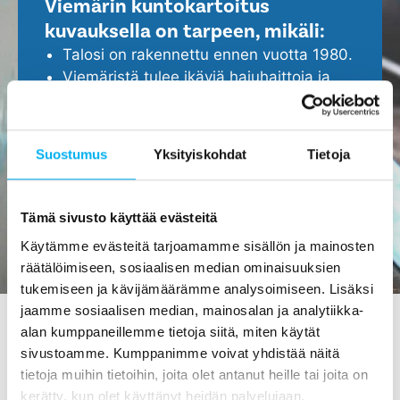
Viemärin kuntokartoitus
kuvauksella on tarpeen, mikäli:
Talosi on rakennettu ennen vuotta 1980.
Viemäristä tulee ikäviä hajuhaittoja ja
viemäri tukkeutuu helposti.
Epäilet, että viemärissä ei ole kaikki
kunnossa.
Suostumus
Yksityiskohdat
Tietoja
Haluat ennakoida ja turvata kotisi
ajoissa, ennen isompien ongelmien
ilmenemistä.
Tämä sivusto käyttää evästeitä
Käytämme evästeitä tarjoamamme sisällön ja mainosten
räätälöimiseen, sosiaalisen median ominaisuuksien
tukemiseen ja kävijämäärämme analysoimiseen. Lisäksi
jaamme sosiaalisen median, mainosalan ja analytiikka-
alan kumppaneillemme tietoja siitä, miten käytät
sivustoamme. Kumppanimme voivat yhdistää näitä
Viemärin kuvaus Seinäjoella -
tietoja muihin tietoihin, joita olet antanut heille tai joita on
tilaa maksutta meiltä!
kerätty, kun olet käyttänyt heidän palvelujaan.