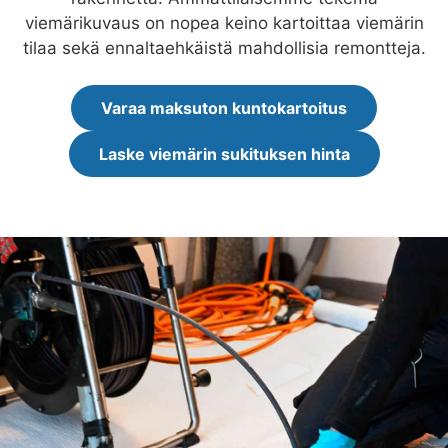
viemärikuvaus on nopea keino kartoittaa viemärin
tilaa sekä ennaltaehkäistä mahdollisia remontteja.
Varaa maksuton kuntokartoitus
Laske viemärin sukituksen hinta