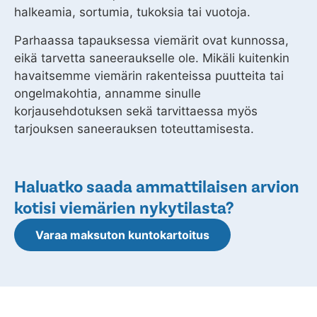
halkeamia, sortumia, tukoksia tai vuotoja.
Parhaassa tapauksessa viemärit ovat kunnossa,
eikä tarvetta saneeraukselle ole. Mikäli kuitenkin
havaitsemme viemärin rakenteissa puutteita tai
ongelmakohtia, annamme sinulle
korjausehdotuksen sekä tarvittaessa myös
tarjouksen saneerauksen toteuttamisesta.
Haluatko saada ammattilaisen arvion
kotisi viemärien nykytilasta?
Varaa maksuton kuntokartoitus