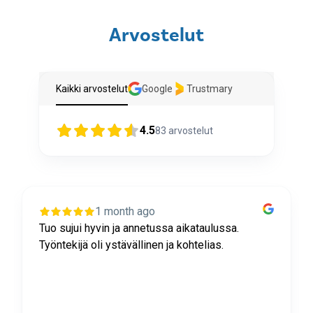
Arvostelut
Kaikki arvostelut
Google
Trustmary
4.5
83
arvostelut
1 month ago
Tuo sujui hyvin ja annetussa aikataulussa.
Työntekijä oli ystävällinen ja kohtelias.