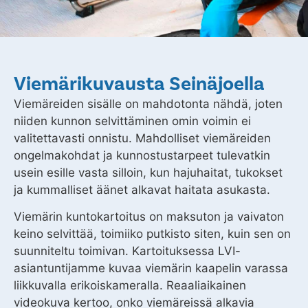
Viemärikuvausta Seinäjoella
Viemäreiden sisälle on mahdotonta nähdä, joten
niiden kunnon selvittäminen omin voimin ei
valitettavasti onnistu. Mahdolliset viemäreiden
ongelmakohdat ja kunnostustarpeet tulevatkin
usein esille vasta silloin, kun hajuhaitat, tukokset
ja kummalliset äänet alkavat haitata asukasta.
Viemärin kuntokartoitus on maksuton ja vaivaton
keino selvittää, toimiiko putkisto siten, kuin sen on
suunniteltu toimivan. Kartoituksessa LVI-
asiantuntijamme kuvaa viemärin kaapelin varassa
liikkuvalla erikoiskameralla. Reaaliaikainen
videokuva kertoo, onko viemäreissä alkavia