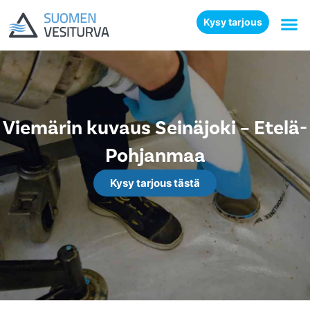
Kysy tarjous
Viemärin kuvaus Seinäjoki – Etelä-
Pohjanmaa
Kysy tarjous tästä