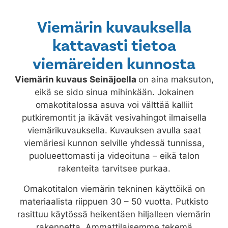
Viemärin kuvauksella
kattavasti tietoa
viemäreiden kunnosta
Viemärin kuvaus
Seinäjoella
on aina maksuton,
eikä se sido sinua mihinkään. Jokainen
omakotitalossa asuva voi välttää kalliit
putkiremontit ja ikävät vesivahingot ilmaisella
viemärikuvauksella. Kuvauksen avulla saat
viemäriesi kunnon selville yhdessä tunnissa,
puolueettomasti ja videoituna – eikä talon
rakenteita tarvitsee purkaa.
Omakotitalon viemärin tekninen käyttöikä on
materiaalista riippuen 30 – 50 vuotta. Putkisto
rasittuu käytössä heikentäen hiljalleen viemärin
rakennetta. Ammattilaisemme tekemä