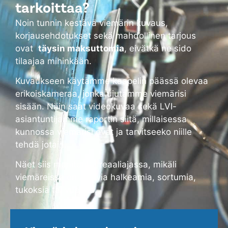
tarkoittaa?
Noin tunnin kestävä viemärin kuvaus,
korjausehdotukset sekä mahdollinen tarjous
ovat
täysin maksuttomia
, eivätkä ne sido
tilaajaa mihinkään.
Kuvaukseen käytämme kaapelin päässä olevaa
erikoiskameraa, jonka ujutamme viemärisi
sisään. Näin saat videokuvaa sekä LVI-
asiantuntijamme raportin siitä, millaisessa
kunnossa viemärisi ovat ja tarvitseeko niille
tehdä jotain.
Näet siis monitorilta reaaliajassa, mikäli
viemäreissä on alkavia halkeamia, sortumia,
tukoksia tai vuotoja.