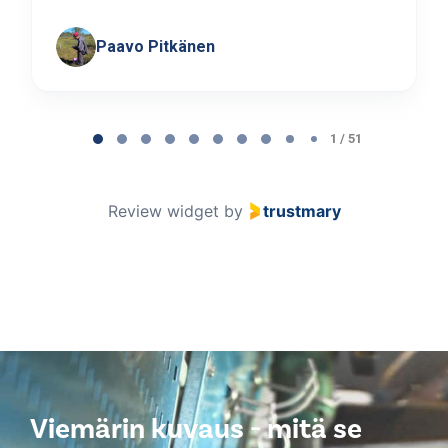
Paavo Pitkänen
Page
1
1 / 51
of
51
Review widget
by
trustmary
Viemärin kuvaus - mitä se