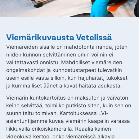
Viemärikuvausta Vetelissä
Viemäreiden sisälle on mahdotonta nähdä, joten
niiden kunnon selvittäminen omin voimin ei
valitettavasti onnistu. Mahdolliset viemäreiden
ongelmakohdat ja kunnostustarpeet tulevatkin
usein esille vasta silloin, kun hajuhaitat, tukokset
ja kummalliset äänet alkavat haitata asukasta.
Viemärin kuntokartoitus on maksuton ja vaivaton
keino selvittää, toimiiko putkisto siten, kuin sen on
suunniteltu toimivan. Kartoituksessa LVI-
asiantuntijamme kuvaa viemärin kaapelin varassa
liikkuvalla erikoiskameralla. Reaaliaikainen
videokuva kertoo, onko viemäreissä alkavia