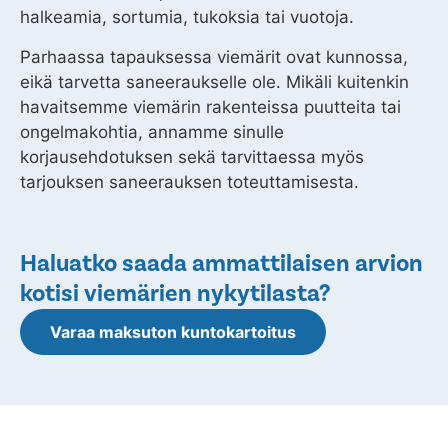
halkeamia, sortumia, tukoksia tai vuotoja.
Parhaassa tapauksessa viemärit ovat kunnossa,
eikä tarvetta saneeraukselle ole. Mikäli kuitenkin
havaitsemme viemärin rakenteissa puutteita tai
ongelmakohtia, annamme sinulle
korjausehdotuksen sekä tarvittaessa myös
tarjouksen saneerauksen toteuttamisesta.
Haluatko saada ammattilaisen arvion
kotisi viemärien nykytilasta?
Varaa maksuton kuntokartoitus