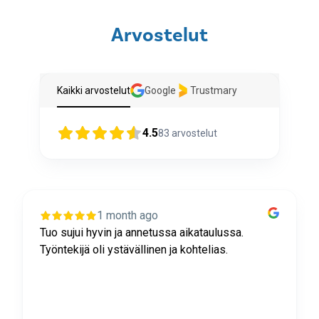
Arvostelut
Kaikki arvostelut
Google
Trustmary
4.5
83
arvostelut
1 month ago
Tuo sujui hyvin ja annetussa aikataulussa.
Työntekijä oli ystävällinen ja kohtelias.