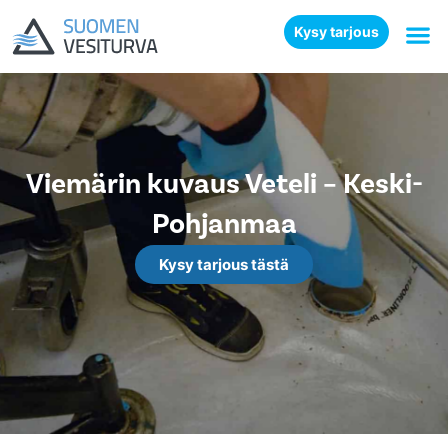
Kysy tarjous
Viemärin kuvaus Veteli – Keski-
Pohjanmaa
Kysy tarjous tästä