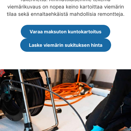
viemärikuvaus on nopea keino kartoittaa viemärin
tilaa sekä ennaltaehkäistä mahdollisia remontteja.
Varaa maksuton kuntokartoitus
Laske viemärin sukituksen hinta