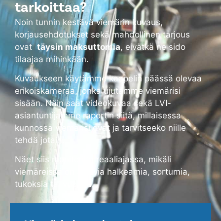
tarkoittaa?
Noin tunnin kestävä viemärin kuvaus,
korjausehdotukset sekä mahdollinen tarjous
ovat
täysin maksuttomia
, eivätkä ne sido
tilaajaa mihinkään.
Kuvaukseen käytämme kaapelin päässä olevaa
erikoiskameraa, jonka ujutamme viemärisi
sisään. Näin saat videokuvaa sekä LVI-
asiantuntijamme raportin siitä, millaisessa
kunnossa viemärisi ovat ja tarvitseeko niille
tehdä jotain.
Näet siis monitorilta reaaliajassa, mikäli
viemäreissä on alkavia halkeamia, sortumia,
tukoksia tai vuotoja.