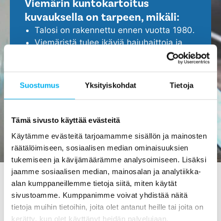
Viemärin kuntokartoitus
kuvauksella on tarpeen, mikäli:
Talosi on rakennettu ennen vuotta 1980.
Viemäristä tulee ikäviä hajuhaittoja ja
viemäri tukkeutuu helposti.
Epäilet, että viemärissä ei ole kaikki
kunnossa.
Suostumus
Yksityiskohdat
Tietoja
Haluat ennakoida ja turvata kotisi
ajoissa, ennen isompien ongelmien
ilmenemistä.
Tämä sivusto käyttää evästeitä
Käytämme evästeitä tarjoamamme sisällön ja mainosten
räätälöimiseen, sosiaalisen median ominaisuuksien
tukemiseen ja kävijämäärämme analysoimiseen. Lisäksi
jaamme sosiaalisen median, mainosalan ja analytiikka-
alan kumppaneillemme tietoja siitä, miten käytät
sivustoamme. Kumppanimme voivat yhdistää näitä
Viemärin kuvaus Vetelissä -
tietoja muihin tietoihin, joita olet antanut heille tai joita on
tilaa maksutta meiltä!
kerätty, kun olet käyttänyt heidän palvelujaan.