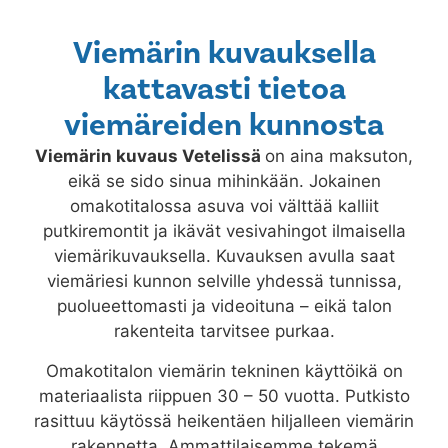
Viemärin kuvauksella
kattavasti tietoa
viemäreiden kunnosta
Viemärin kuvaus
Vetelissä
on aina maksuton,
eikä se sido sinua mihinkään. Jokainen
omakotitalossa asuva voi välttää kalliit
putkiremontit ja ikävät vesivahingot ilmaisella
viemärikuvauksella. Kuvauksen avulla saat
viemäriesi kunnon selville yhdessä tunnissa,
puolueettomasti ja videoituna – eikä talon
rakenteita tarvitsee purkaa.
Omakotitalon viemärin tekninen käyttöikä on
materiaalista riippuen 30 – 50 vuotta. Putkisto
rasittuu käytössä heikentäen hiljalleen viemärin
rakennetta. Ammattilaisemme tekemä