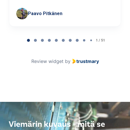
Paavo Pitkänen
Page
1
1 / 51
of
51
Review widget
by
trustmary
Viemärin kuvaus - mitä se