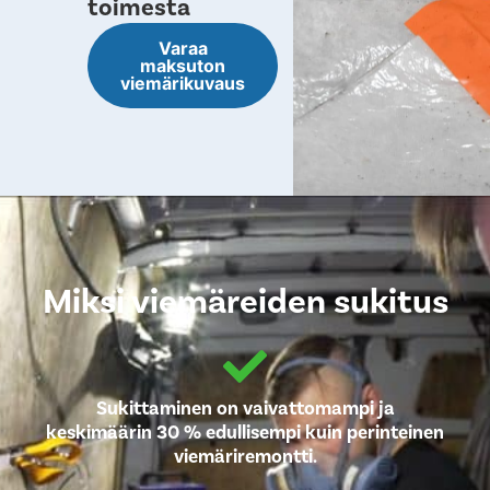
toimesta
Varaa
maksuton
viemärikuvaus
Miksi viemäreiden sukitus
Sukittaminen on vaivattomampi ja
keskimäärin 30 % edullisempi kuin perinteinen
viemäriremontti.