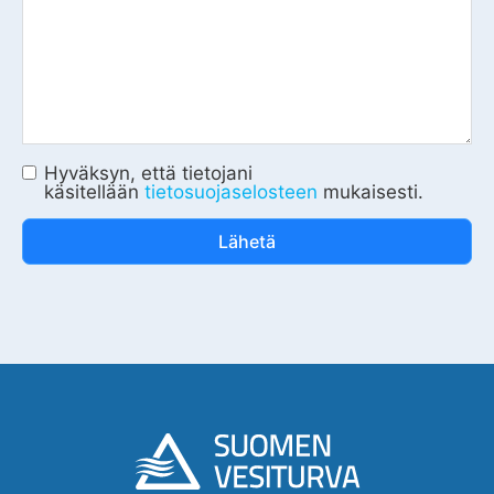
Hyväksyn, että tietojani
käsitellään
tietosuojaselosteen
mukaisesti.
Lähetä