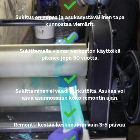
Sukitus on nopea ja asukasystävällinen tapa
kunnostaa viemärit.
Sukittamalla viemäriverkoston käyttöikä
pitenee jopa 50 vuotta.
Sukittaminen ei vaadi purkutöitä. Asukas voi
asua asunnossaan koko remontin ajan.
Remontti kestää keskimäärin vain 3-5 päivää.