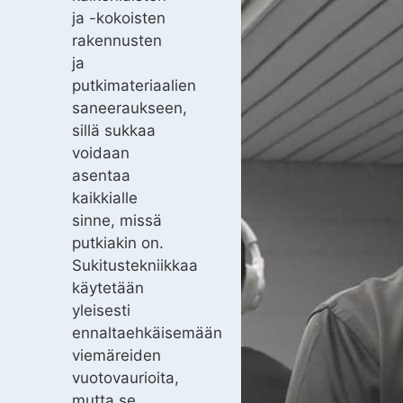
ja -kokoisten
rakennusten
ja
putkimateriaalien
saneeraukseen,
sillä sukkaa
voidaan
asentaa
kaikkialle
sinne, missä
putkiakin on.
Sukitustekniikkaa
käytetään
yleisesti
ennaltaehkäisemään
viemäreiden
vuotovaurioita,
mutta se