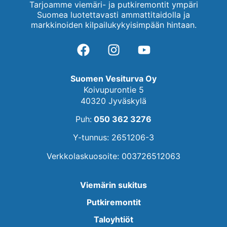
Tarjoamme viemäri- ja putkiremontit ympäri
Suomea luotettavasti ammattitaidolla ja
markkinoiden kilpailukykyisimpään hintaan.
Suomen Vesiturva Oy
Koivupurontie 5
40320 Jyväskylä
Puh:
050 362 3276
Y-tunnus: 2651206-3
Verkkolaskuosoite: 003726512063
Viemärin sukitus
Putkiremontit
Taloyhtiöt