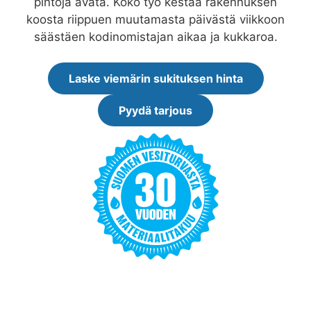
pintoja avata. Koko työ kestää rakennuksen
koosta riippuen muutamasta päivästä viikkoon
säästäen kodinomistajan aikaa ja kukkaroa.
Laske viemärin sukituksen hinta
Pyydä tarjous