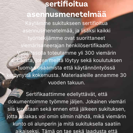
sertifioitua
asennusmenetelmää
Käytämme sukitukseen sertifioitua
asennusmenetelmää, ja lisäksi kaikki
työntekijämme ovat suorittaneet
viemärisaneerajan henkilösertifikaatin.
Vuositasolla toteutamme yli 300 viemärin
sukitusta, joten meiltä löytyy sekä koulutuksen
tuomaa osaamista että käytännöntyössä
kertynyttä kokemusta. Materiaaleille annamme 30
vuoden takuun.
Sertifikaattimme edellyttävät, että
dokumentoimme työmme jäljen. Jokainen viemäri
siis kuvataan sekä ennen että jälkeen sukituksen,
jotta asiakas voi omin silmin nähdä, mikä viemärin
kunto oli alunperin ja mitä sukituksella saatiin
aikaiseksi. Tämä on tae sekä laadusta että