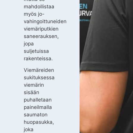
mahdollistaa
myös jo-
vahingoittuneiden
viemäriputkien
saneerauksen,
jopa
suljetuissa
rakenteissa.
Viemäreiden
sukituksessa
viemärin
sisään
puhalletaan
paineilmalla
saumaton
huopasukka,
joka