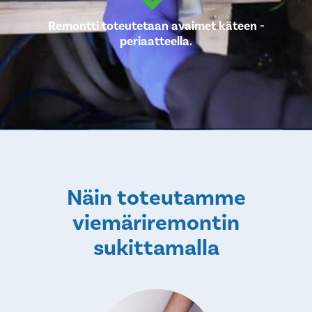
Remontti toteutetaan avaimet käteen -
periaatteella.
Näin toteutamme
viemäriremontin
sukittamalla