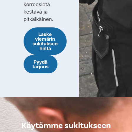
korroosiota
kestävä ja
pitkäikäinen.
Laske
viemärin
sukituksen
hinta
Pyydä
tarjous
Käytämme sukitukseen