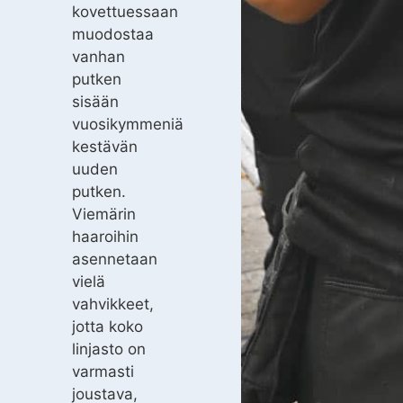
kovettuessaan
muodostaa
vanhan
putken
sisään
vuosikymmeniä
kestävän
uuden
putken.
Viemärin
haaroihin
asennetaan
vielä
vahvikkeet,
jotta koko
linjasto on
varmasti
joustava,