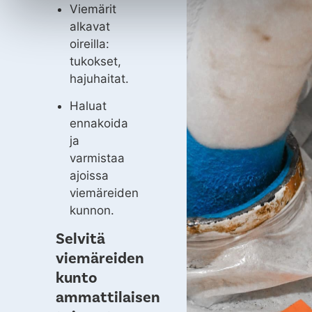
Viemärit
alkavat
oireilla:
tukokset,
hajuhaitat.
Haluat
ennakoida
ja
varmistaa
ajoissa
viemäreiden
kunnon.
Selvitä
viemäreiden
kunto
ammattilaisen