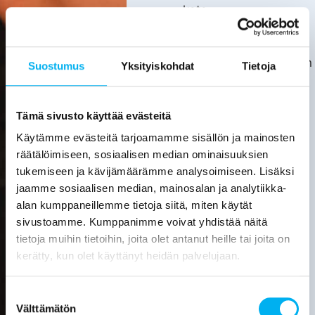
kata.
Asiakas
huolehtii
kotitalousvähennyksen
Suostumus
Yksityiskohdat
Tietoja
hakemisesta
itse.
Tarkemmat
Tämä sivusto käyttää evästeitä
tiedot
Käytämme evästeitä tarjoamamme sisällön ja mainosten
löytyvät
räätälöimiseen, sosiaalisen median ominaisuuksien
verottajan
tukemiseen ja kävijämäärämme analysoimiseen. Lisäksi
sivuilta.
jaamme sosiaalisen median, mainosalan ja analytiikka-
alan kumppaneillemme tietoja siitä, miten käytät
Laske
sivustoamme. Kumppanimme voivat yhdistää näitä
viemärin
tietoja muihin tietoihin, joita olet antanut heille tai joita on
sukituksen
hinta
kerätty, kun olet käyttänyt heidän palvelujaan.
Pyydä
Suostumuksen
tarjous
Välttämätön
valinta