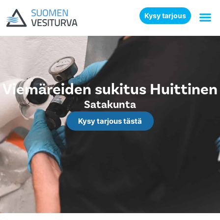
Kysy tarjous
Viemäreiden sukitus Huittinen
Satakunta
Kysy tarjous tästä