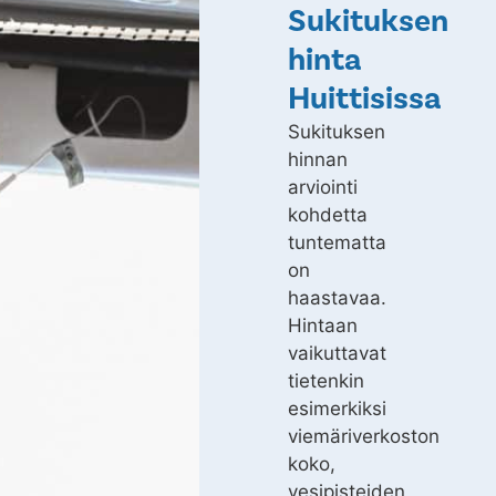
Sukituksen
hinta
Huittisissa
Sukituksen
hinnan
arviointi
kohdetta
tuntematta
on
haastavaa.
Hintaan
vaikuttavat
tietenkin
esimerkiksi
viemäriverkoston
koko,
vesipisteiden