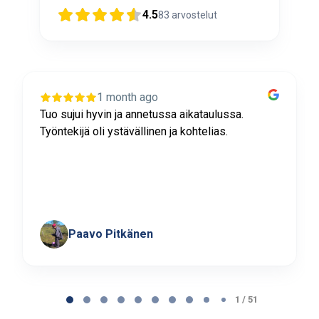
4.5
83
arvostelut
1 month ago
Tuo sujui hyvin ja annetussa aikataulussa.
Työntekijä oli ystävällinen ja kohtelias.
Paavo Pitkänen
Page
1
1 / 51
of