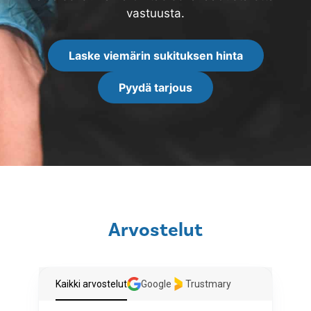
vastuusta.
Laske viemärin sukituksen hinta
Pyydä tarjous
Arvostelut
Kaikki arvostelut
Google
Trustmary