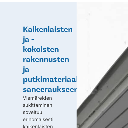
Kaikenlaisten
ja -
kokoisten
rakennusten
ja
putkimateriaalien
saneeraukseen
Viemäreiden
sukittaminen
soveltuu
erinomaisesti
kaikenlaisten