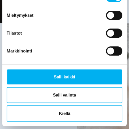
Mieltymykset
Tilastot
Viemäriremontin
Markkinointi
tarve on
hyvä
Salli kaikki
selvittää,
kun:
Salli valinta
Viemärijärjestelmä
on yli 30
Kiellä
vuotta
vanha.