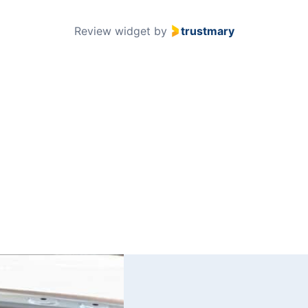
51
Review widget
by
trustmary