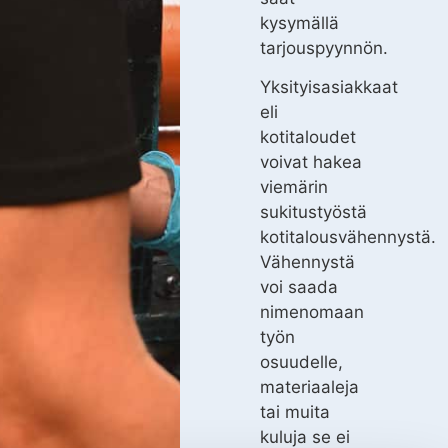
kysymällä
tarjouspyynnön.
Yksityisasiakkaat
eli
kotitaloudet
voivat hakea
viemärin
sukitustyöstä
kotitalousvähennystä.
Vähennystä
voi saada
nimenomaan
työn
osuudelle,
materiaaleja
tai muita
kuluja se ei