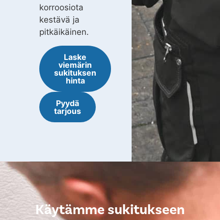
korroosiota
kestävä ja
pitkäikäinen.
Laske
viemärin
sukituksen
hinta
Pyydä
tarjous
Käytämme sukitukseen