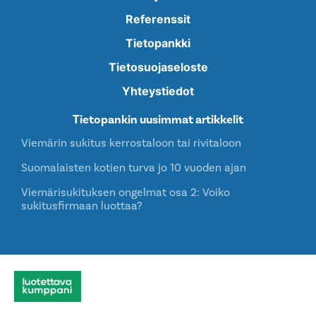
Verkkolaskuosoite: 003726512063
Viemärin sukitus
Putkiremontit
Taloyhtiöt
Referenssit
Tietopankki
Tietosuojaseloste
Yhteystiedot
Tietopankin uusimmat artikkelit
Viemärin sukitus kerrostaloon tai rivitaloon
Suomalaisten kotien turva jo 10 vuoden ajan
Viemärisukituksen ongelmat osa 2: Voiko
sukitusfirmaan luottaa?