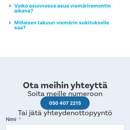
Kuinka paljon viemärin sukitus maksaa?
Kuinka kauan viemärin sukitus kestää?
Saako viemäreiden sukituksesta
kotitalousvähennystä?
Voiko asunnossa asua viemäriremontin
aikana?
Millaisen takuun viemärin sukitukselle
saa?
Ota meihin yhteyttä