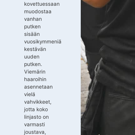
kovettuessaan
muodostaa
vanhan
putken
sisään
vuosikymmeniä
kestävän
uuden
putken.
Viemärin
haaroihin
asennetaan
vielä
vahvikkeet,
jotta koko
linjasto on
varmasti
joustava,