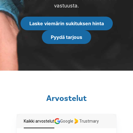
vastuusta.
Laske viemärin sukituksen hinta
Pyydä tarjous
Arvostelut
Kaikki arvostelut
Google
Trustmary