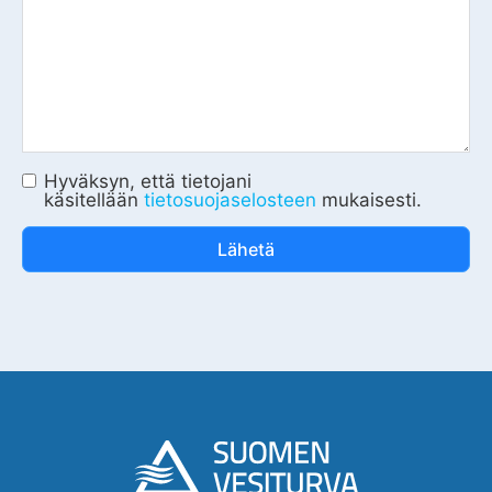
Sähköposti
Viesti
Hyväksyn, että tietojani
käsitellään
tietosuojaselosteen
mukaisesti.
Lähetä