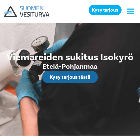
Kysy tarjous
Viemäreiden sukitus Isokyrö
Etelä-Pohjanmaa
Kysy tarjous tästä