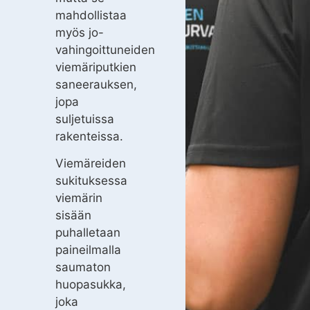
mahdollistaa
myös jo-
vahingoittuneiden
viemäriputkien
saneerauksen,
jopa
suljetuissa
rakenteissa.
Viemäreiden
sukituksessa
viemärin
sisään
puhalletaan
paineilmalla
saumaton
huopasukka,
joka