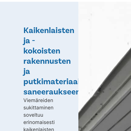
Kaikenlaisten
ja -
kokoisten
rakennusten
ja
putkimateriaalien
saneeraukseen
Viemäreiden
sukittaminen
soveltuu
erinomaisesti
kaikenlaisten