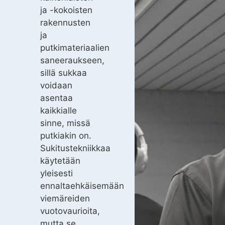
ja -kokoisten
rakennusten
ja
putkimateriaalien
saneeraukseen,
sillä sukkaa
voidaan
asentaa
kaikkialle
sinne, missä
putkiakin on.
Sukitustekniikkaa
käytetään
yleisesti
ennaltaehkäisemään
viemäreiden
vuotovaurioita,
mutta se