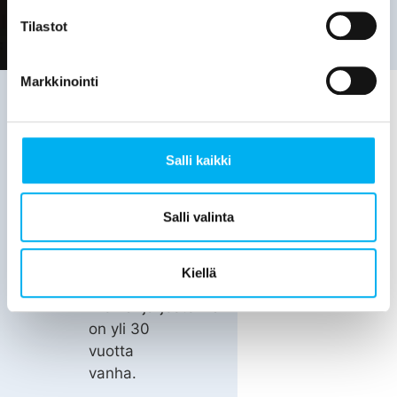
Tilastot
Markkinointi
Viemäriremontin
Salli kaikki
tarve on
hyvä
Salli valinta
selvittää,
kun:
Kiellä
Viemärijärjestelmä
on yli 30
vuotta
vanha.