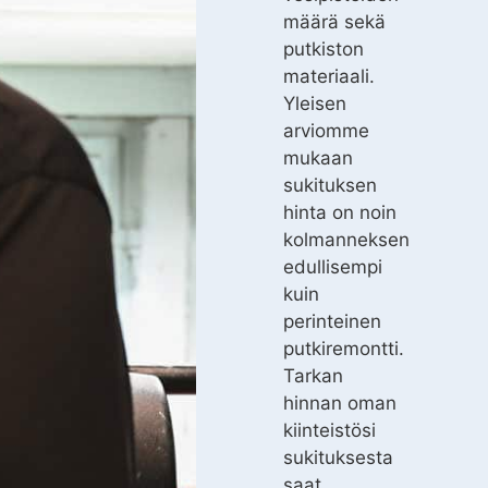
määrä sekä
putkiston
materiaali.
Yleisen
arviomme
mukaan
sukituksen
hinta on noin
kolmanneksen
edullisempi
kuin
perinteinen
putkiremontti.
Tarkan
hinnan oman
kiinteistösi
sukituksesta
saat