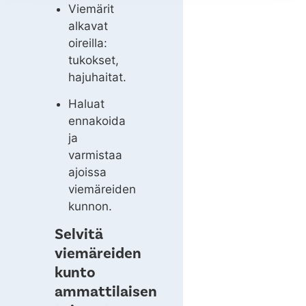
Viemärit
alkavat
oireilla:
tukokset,
hajuhaitat.
Haluat
ennakoida
ja
varmistaa
ajoissa
viemäreiden
kunnon.
Selvitä
viemäreiden
kunto
ammattilaisen