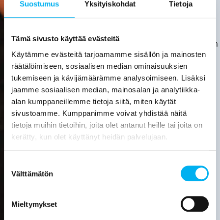
Suostumus
Yksityiskohdat
Tietoja
kata.
Asiakas
huolehtii
Tämä sivusto käyttää evästeitä
kotitalousvähennyksen
Käytämme evästeitä tarjoamamme sisällön ja mainosten
hakemisesta
räätälöimiseen, sosiaalisen median ominaisuuksien
itse.
tukemiseen ja kävijämäärämme analysoimiseen. Lisäksi
Tarkemmat
jaamme sosiaalisen median, mainosalan ja analytiikka-
tiedot
alan kumppaneillemme tietoja siitä, miten käytät
löytyvät
sivustoamme. Kumppanimme voivat yhdistää näitä
verottajan
tietoja muihin tietoihin, joita olet antanut heille tai joita on
sivuilta.
kerätty, kun olet käyttänyt heidän palvelujaan.
Laske
viemärin
Suostumuksen
sukituksen
Välttämätön
valinta
hinta
Pyydä
Mieltymykset
tarjous