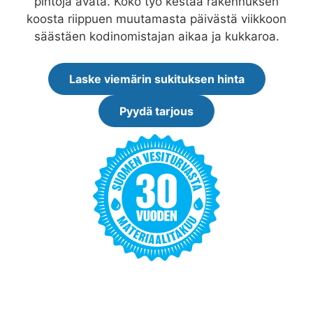
pintoja avata. Koko työ kestää rakennuksen
koosta riippuen muutamasta päivästä viikkoon
säästäen kodinomistajan aikaa ja kukkaroa.
Laske viemärin sukituksen hinta
Pyydä tarjous