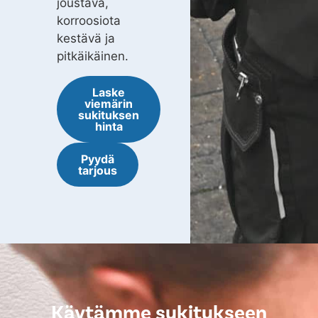
joustava,
korroosiota
kestävä ja
pitkäikäinen.
Laske
viemärin
sukituksen
hinta
Pyydä
tarjous
Käytämme sukitukseen