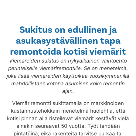
Sukitus on edullinen ja
asukasystävällinen tapa
remontoida kotisi viemärit
Viemäreiden sukitus on nykyaikainen vaihtoehto
perinteiselle viemäriremontille. Se on menetelmä,
joka lisää viemäreiden käyttöikää vuosikymmenillä
mahdollistaen kotona asumisen koko remontin
ajan.
Viemäriremontti sukittamalla on markkinoiden
kustannustehokkain menetelmä huolehtia, että
kotisi pinnan alla risteilevät viemärit kestävät vielä
ainakin seuraavat 50 vuotta. Työt tehdään
pintatöinä, eikä rakenteita tarvitse purkaa tai