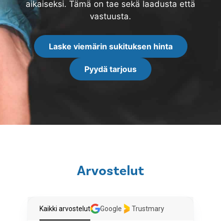
aikaiseksi. Tämä on tae sekä laadusta että
vastuusta.
Laske viemärin sukituksen hinta
Pyydä tarjous
Arvostelut
Kaikki arvostelut
Google
Trustmary