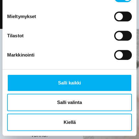
Mieltymykset
Tilastot
Markkinointi
Viemäriremontin
tarve on
hyvä
Salli kaikki
selvittää,
kun:
Salli valinta
Viemärijärjestelmä
on yli 30
Kiellä
vuotta
vanha.