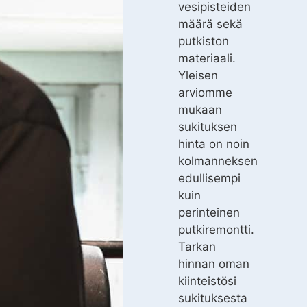
vesipisteiden
määrä sekä
putkiston
materiaali.
Yleisen
arviomme
mukaan
sukituksen
hinta on noin
kolmanneksen
edullisempi
kuin
perinteinen
putkiremontti.
Tarkan
hinnan oman
kiinteistösi
sukituksesta