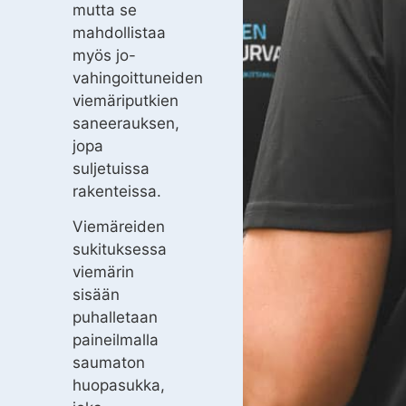
mutta se
mahdollistaa
myös jo-
vahingoittuneiden
viemäriputkien
saneerauksen,
jopa
suljetuissa
rakenteissa.
Viemäreiden
sukituksessa
viemärin
sisään
puhalletaan
paineilmalla
saumaton
huopasukka,