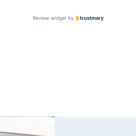
of
51
Review widget
by
trustmary