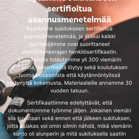
sertifioitua
asennusmenetelmää
Käytämme sukitukseen sertifioitua
asennusmenetelmää, ja lisäksi kaikki
työntekijämme ovat suorittaneet
viemärisaneerajan henkilösertifikaatin.
Vuositasolla toteutamme yli 300 viemärin
sukitusta, joten meiltä löytyy sekä koulutuksen
tuomaa osaamista että käytännöntyössä
kertynyttä kokemusta. Materiaaleille annamme 30
vuoden takuun.
Sertifikaattimme edellyttävät, että
dokumentoimme työmme jäljen. Jokainen viemäri
siis kuvataan sekä ennen että jälkeen sukituksen,
jotta asiakas voi omin silmin nähdä, mikä viemärin
kunto oli alunperin ja mitä sukituksella saatiin