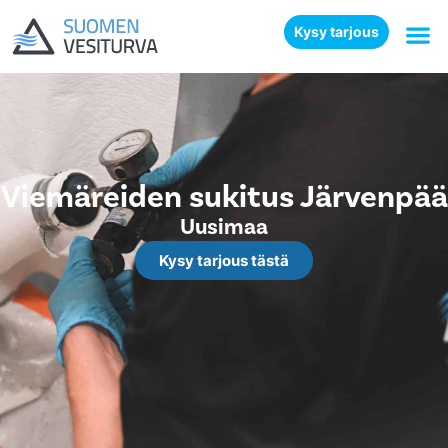
Kysy tarjous
Viemäreiden sukitus Järvenpää
Uusimaa
Kysy tarjous tästä