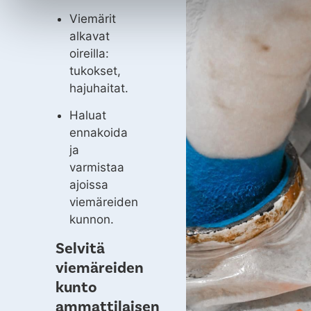
Viemärit
alkavat
oireilla:
tukokset,
hajuhaitat.
Haluat
ennakoida
ja
varmistaa
ajoissa
viemäreiden
kunnon.
Selvitä
viemäreiden
kunto
ammattilaisen