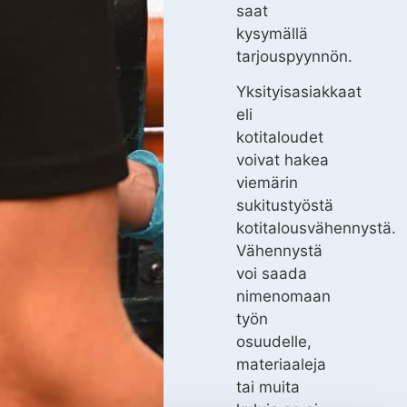
saat
kysymällä
tarjouspyynnön.
Yksityisasiakkaat
eli
kotitaloudet
voivat hakea
viemärin
sukitustyöstä
kotitalousvähennystä.
Vähennystä
voi saada
nimenomaan
työn
osuudelle,
materiaaleja
tai muita