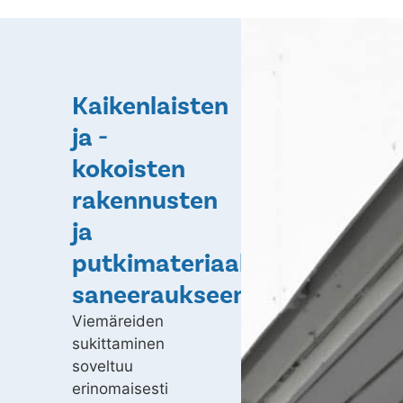
Kaikenlaisten
ja -
kokoisten
rakennusten
ja
putkimateriaalien
saneeraukseen
Viemäreiden
sukittaminen
soveltuu
erinomaisesti