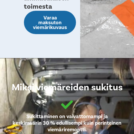
toimesta
Varaa
maksuton
viemärikuvaus
Miksi viemäreiden sukitus
Sukittaminen on vaivattomampi ja
keskimäärin 30 % edullisempi kuin perinteinen
viemäriremontti.