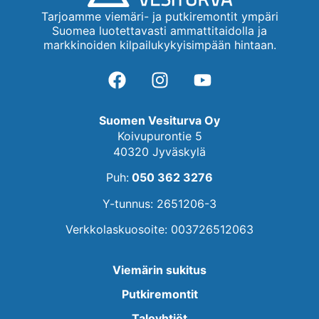
Tarjoamme viemäri- ja putkiremontit ympäri
Suomea luotettavasti ammattitaidolla ja
markkinoiden kilpailukykyisimpään hintaan.
Suomen Vesiturva Oy
Koivupurontie 5
40320 Jyväskylä
Puh:
050 362 3276
Y-tunnus: 2651206-3
Verkkolaskuosoite: 003726512063
Viemärin sukitus
Putkiremontit
Taloyhtiöt