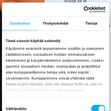
kuluja se ei
kata.
Asiakas
huolehtii
Suostumus
Yksityiskohdat
Tietoja
kotitalousvähennyksen
hakemisesta
itse.
Tämä sivusto käyttää evästeitä
Tarkemmat
Käytämme evästeitä tarjoamamme sisällön ja mainosten
tiedot
räätälöimiseen, sosiaalisen median ominaisuuksien
löytyvät
tukemiseen ja kävijämäärämme analysoimiseen. Lisäksi
verottajan
jaamme sosiaalisen median, mainosalan ja analytiikka-
sivuilta.
alan kumppaneillemme tietoja siitä, miten käytät
sivustoamme. Kumppanimme voivat yhdistää näitä
Laske
tietoja muihin tietoihin, joita olet antanut heille tai joita on
viemärin
sukituksen
kerätty, kun olet käyttänyt heidän palvelujaan.
hinta
Suostumuksen
Pyydä
tarjous
Välttämätön
valinta