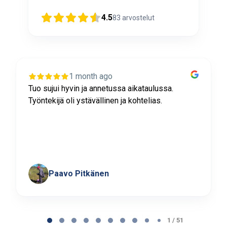
4.5
83
arvostelut
1 month ago
Tuo sujui hyvin ja annetussa aikataulussa.
Työntekijä oli ystävällinen ja kohtelias.
Paavo Pitkänen
Page
1
1 / 51