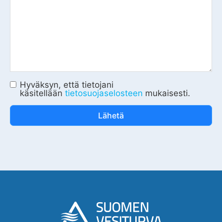
Hyväksyn, että tietojani
käsitellään
tietosuojaselosteen
mukaisesti.
Lähetä