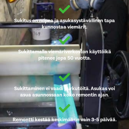
Sukitus on nopea ja asukasystävällinen tapa
kunnostaa viemärit.
Sukittamalla viemäriverkoston käyttöikä
pitenee jopa 50 vuotta.
Sukittaminen ei vaadi purkutöitä. Asukas voi
asua asunnossaan koko remontin ajan.
Remontti kestää keskimäärin vain 3-5 päivää.