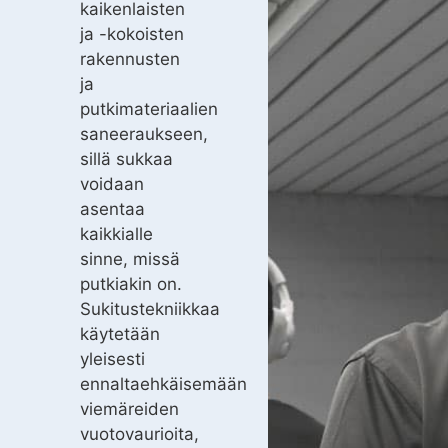
kaikenlaisten
ja -kokoisten
rakennusten
ja
putkimateriaalien
saneeraukseen,
sillä sukkaa
voidaan
asentaa
kaikkialle
sinne, missä
putkiakin on.
Sukitustekniikkaa
käytetään
yleisesti
ennaltaehkäisemään
viemäreiden
vuotovaurioita,