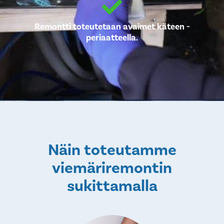
Remontti toteutetaan avaimet käteen -
periaatteella.
Näin toteutamme
viemäriremontin
sukittamalla