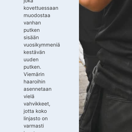
joka
kovettuessaan
muodostaa
vanhan
putken
sisään
vuosikymmeniä
kestävän
uuden
putken.
Viemärin
haaroihin
asennetaan
vielä
vahvikkeet,
jotta koko
linjasto on
varmasti