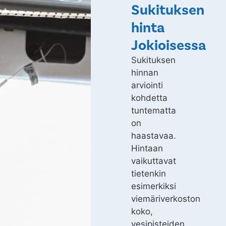
Sukituksen
hinta
Jokioisessa
Sukituksen
hinnan
arviointi
kohdetta
tuntematta
on
haastavaa.
Hintaan
vaikuttavat
tietenkin
esimerkiksi
viemäriverkoston
koko,
vesipisteiden