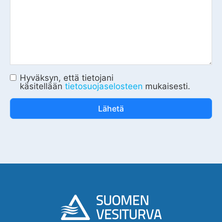
Hyväksyn, että tietojani
käsitellään
tietosuojaselosteen
mukaisesti.
Lähetä