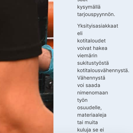
kysymällä
tarjouspyynnön.
Yksityisasiakkaat
eli
kotitaloudet
voivat hakea
viemärin
sukitustyöstä
kotitalousvähennystä.
Vähennystä
voi saada
nimenomaan
työn
osuudelle,
materiaaleja
tai muita
kuluja se ei