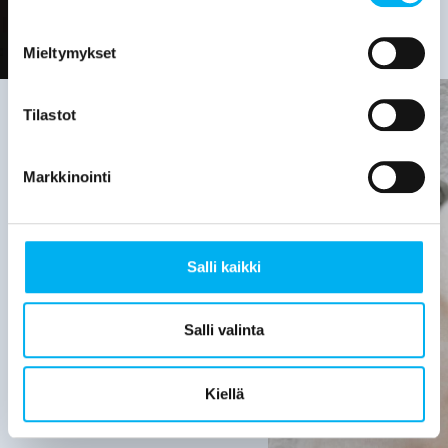
Mieltymykset
Tilastot
Viemäriremontin
Markkinointi
tarve on
hyvä
Salli kaikki
selvittää,
kun:
Salli valinta
Viemärijärjestelmä
on yli 30
Kiellä
vuotta
vanha.