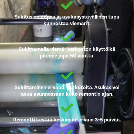
Sukitus on nopea ja asukasystävällinen tapa
kunnostaa viemärit.
Sukittamalla viemäriverkoston käyttöikä
pitenee jopa 50 vuotta.
Sukittaminen ei vaadi purkutöitä. Asukas voi
asua asunnossaan koko remontin ajan.
Remontti kestää keskimäärin vain 3-5 päivää.