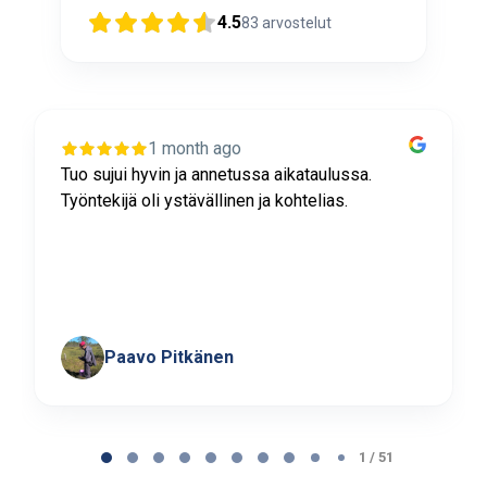
4.5
83
arvostelut
1 month ago
Tuo sujui hyvin ja annetussa aikataulussa.
Työntekijä oli ystävällinen ja kohtelias.
Paavo Pitkänen
Page
1
1 / 51
of