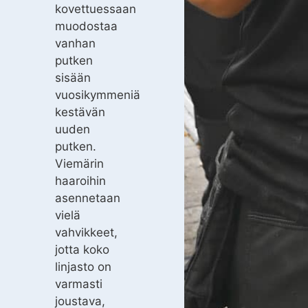
kovettuessaan
muodostaa
vanhan
putken
sisään
vuosikymmeniä
kestävän
uuden
putken.
Viemärin
haaroihin
asennetaan
vielä
vahvikkeet,
jotta koko
linjasto on
varmasti
joustava,