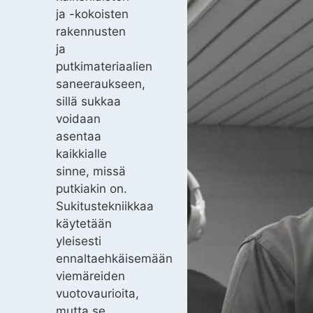
ja -kokoisten
rakennusten
ja
putkimateriaalien
saneeraukseen,
sillä sukkaa
voidaan
asentaa
kaikkialle
sinne, missä
putkiakin on.
Sukitustekniikkaa
käytetään
yleisesti
ennaltaehkäisemään
viemäreiden
vuotovaurioita,
mutta se