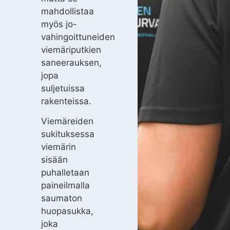
mahdollistaa
myös jo-
vahingoittuneiden
viemäriputkien
saneerauksen,
jopa
suljetuissa
rakenteissa.
Viemäreiden
sukituksessa
viemärin
sisään
puhalletaan
paineilmalla
saumaton
huopasukka,
joka