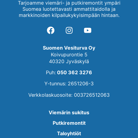
Tarjoamme viemäri- ja putkiremontit ympäri
Suomea luotettavasti ammattitaidolla ja
markkinoiden kilpailukykyisimpään hintaan.
Suomen Vesiturva Oy
Koivupurontie 5
40320 Jyväskylä
Puh:
050 362 3276
Y-tunnus: 2651206-3
Verkkolaskuosoite: 003726512063
Viemärin sukitus
Putkiremontit
Taloyhtiöt