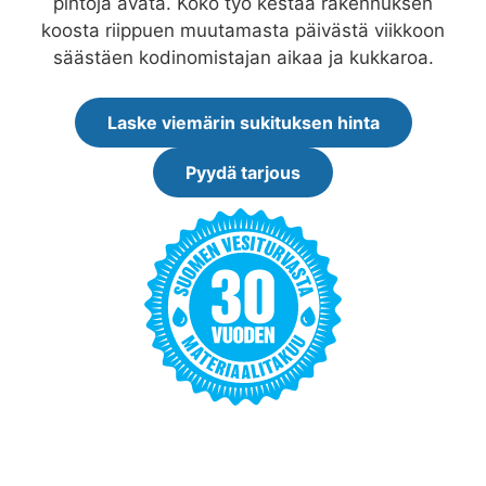
pintoja avata. Koko työ kestää rakennuksen
koosta riippuen muutamasta päivästä viikkoon
säästäen kodinomistajan aikaa ja kukkaroa.
Laske viemärin sukituksen hinta
Pyydä tarjous