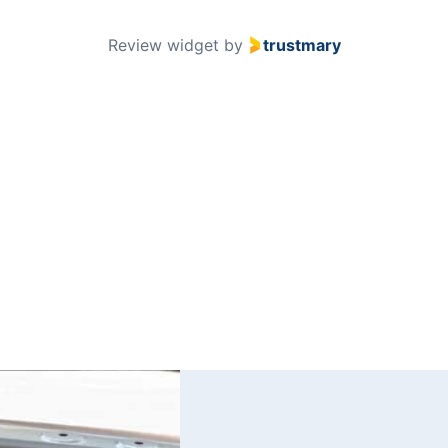
51
Review widget
by
trustmary