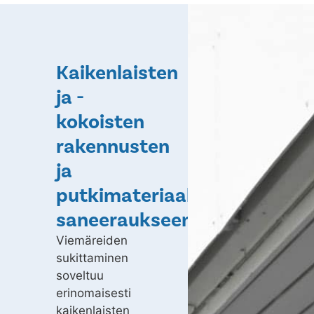
Kaikenlaisten
ja -
kokoisten
rakennusten
ja
putkimateriaalien
saneeraukseen
Viemäreiden
sukittaminen
soveltuu
erinomaisesti
kaikenlaisten