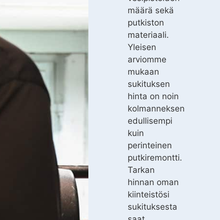
määrä sekä
putkiston
materiaali.
Yleisen
arviomme
mukaan
sukituksen
hinta on noin
kolmanneksen
edullisempi
kuin
perinteinen
putkiremontti.
Tarkan
hinnan oman
kiinteistösi
sukituksesta
saat