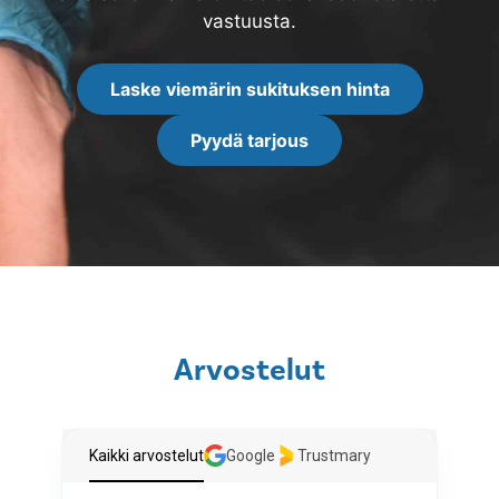
vastuusta.
Laske viemärin sukituksen hinta
Pyydä tarjous
Arvostelut
Kaikki arvostelut
Google
Trustmary