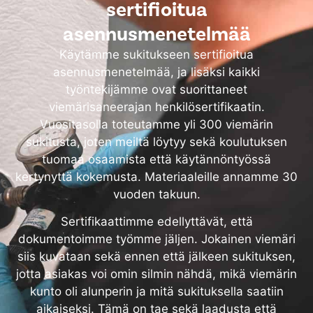
sertifioitua
asennusmenetelmää
Käytämme sukitukseen sertifioitua
asennusmenetelmää, ja lisäksi kaikki
työntekijämme ovat suorittaneet
viemärisaneerajan henkilösertifikaatin.
Vuositasolla toteutamme yli 300 viemärin
sukitusta, joten meiltä löytyy sekä koulutuksen
tuomaa osaamista että käytännöntyössä
kertynyttä kokemusta. Materiaaleille annamme 30
vuoden takuun.
Sertifikaattimme edellyttävät, että
dokumentoimme työmme jäljen. Jokainen viemäri
siis kuvataan sekä ennen että jälkeen sukituksen,
jotta asiakas voi omin silmin nähdä, mikä viemärin
kunto oli alunperin ja mitä sukituksella saatiin
aikaiseksi. Tämä on tae sekä laadusta että