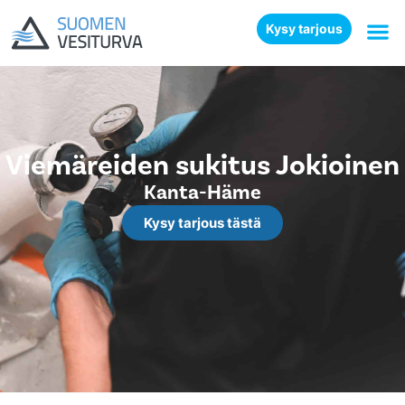
Kysy tarjous
Viemäreiden sukitus Jokioinen
Kanta-Häme
Kysy tarjous tästä