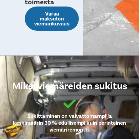
toimesta
Varaa
maksuton
viemärikuvaus
Miksi viemäreiden sukitus
Sukittaminen on vaivattomampi ja
keskimäärin 30 % edullisempi kuin perinteinen
viemäriremontti.