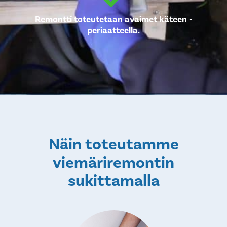
Remontti toteutetaan avaimet käteen -
periaatteella.
Näin toteutamme
viemäriremontin
sukittamalla