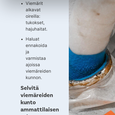
Viemärit
alkavat
oireilla:
tukokset,
hajuhaitat.
Haluat
ennakoida
ja
varmistaa
ajoissa
viemäreiden
kunnon.
Selvitä
viemäreiden
kunto
ammattilaisen