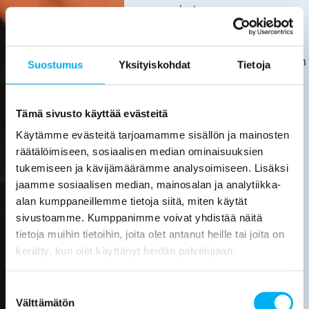
kata.
Asiakas
huolehtii
kotitalousvähennyksen
Suostumus
Yksityiskohdat
Tietoja
hakemisesta
itse.
Tarkemmat
Tämä sivusto käyttää evästeitä
tiedot
Käytämme evästeitä tarjoamamme sisällön ja mainosten
löytyvät
räätälöimiseen, sosiaalisen median ominaisuuksien
verottajan
tukemiseen ja kävijämäärämme analysoimiseen. Lisäksi
sivuilta.
jaamme sosiaalisen median, mainosalan ja analytiikka-
alan kumppaneillemme tietoja siitä, miten käytät
Laske
sivustoamme. Kumppanimme voivat yhdistää näitä
viemärin
tietoja muihin tietoihin, joita olet antanut heille tai joita on
sukituksen
hinta
kerätty, kun olet käyttänyt heidän palvelujaan.
Pyydä
Suostumuksen
tarjous
Välttämätön
valinta