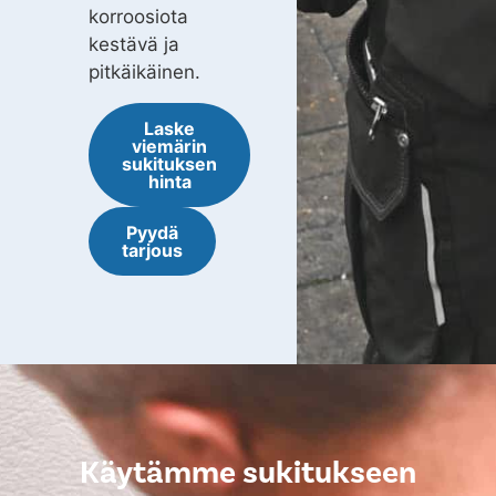
korroosiota
kestävä ja
pitkäikäinen.
Laske
viemärin
sukituksen
hinta
Pyydä
tarjous
Käytämme sukitukseen