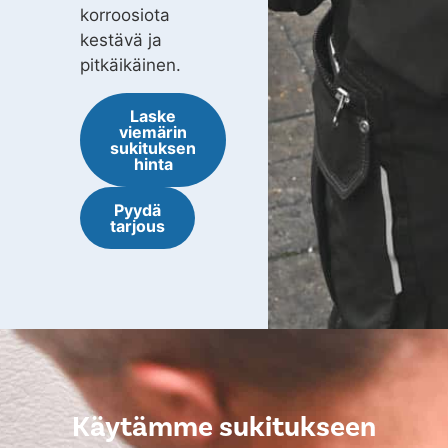
korroosiota
kestävä ja
pitkäikäinen.
Laske
viemärin
sukituksen
hinta
Pyydä
tarjous
Käytämme sukitukseen