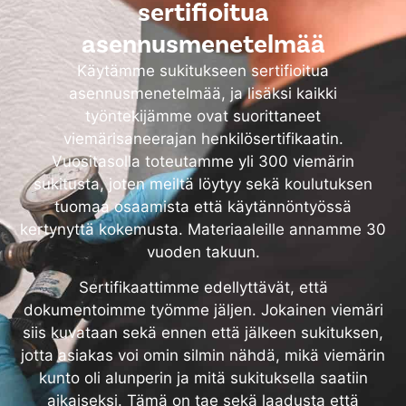
sertifioitua
asennusmenetelmää
Käytämme sukitukseen sertifioitua
asennusmenetelmää, ja lisäksi kaikki
työntekijämme ovat suorittaneet
viemärisaneerajan henkilösertifikaatin.
Vuositasolla toteutamme yli 300 viemärin
sukitusta, joten meiltä löytyy sekä koulutuksen
tuomaa osaamista että käytännöntyössä
kertynyttä kokemusta. Materiaaleille annamme 30
vuoden takuun.
Sertifikaattimme edellyttävät, että
dokumentoimme työmme jäljen. Jokainen viemäri
siis kuvataan sekä ennen että jälkeen sukituksen,
jotta asiakas voi omin silmin nähdä, mikä viemärin
kunto oli alunperin ja mitä sukituksella saatiin
aikaiseksi. Tämä on tae sekä laadusta että