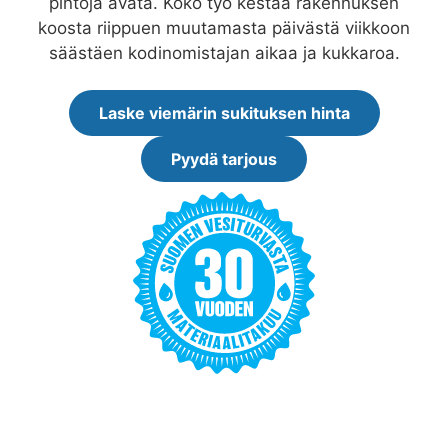
pintoja avata. Koko työ kestää rakennuksen
koosta riippuen muutamasta päivästä viikkoon
säästäen kodinomistajan aikaa ja kukkaroa.
Laske viemärin sukituksen hinta
Pyydä tarjous