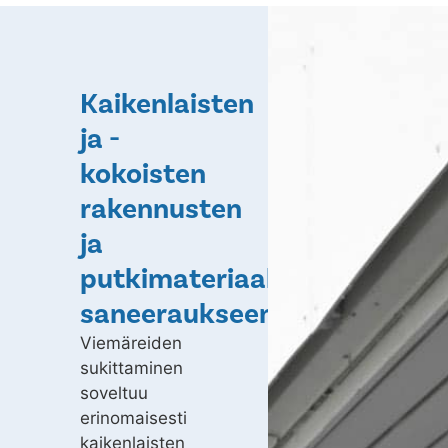
Kaikenlaisten
ja -
kokoisten
rakennusten
ja
putkimateriaalien
saneeraukseen
Viemäreiden
sukittaminen
soveltuu
erinomaisesti
kaikenlaisten