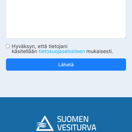
Hyväksyn, että tietojani
käsitellään
tietosuojaselosteen
mukaisesti.
Lähetä