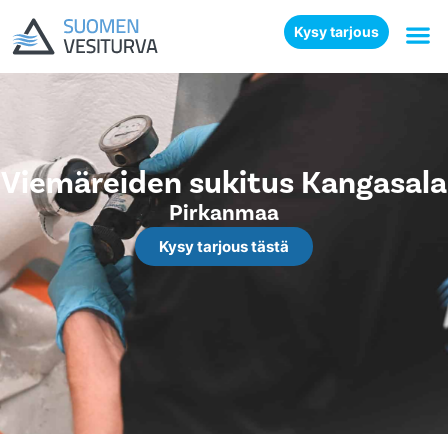
Kysy tarjous
Viemäreiden sukitus Kangasala
Pirkanmaa
Kysy tarjous tästä