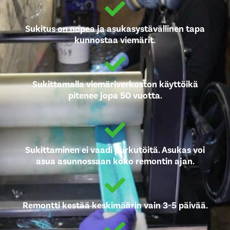
Sukitus on nopea ja asukasystävällinen tapa
kunnostaa viemärit.
Sukittamalla viemäriverkoston käyttöikä
pitenee jopa 50 vuotta.
Sukittaminen ei vaadi purkutöitä. Asukas voi
asua asunnossaan koko remontin ajan.
Remontti kestää keskimäärin vain 3-5 päivää.