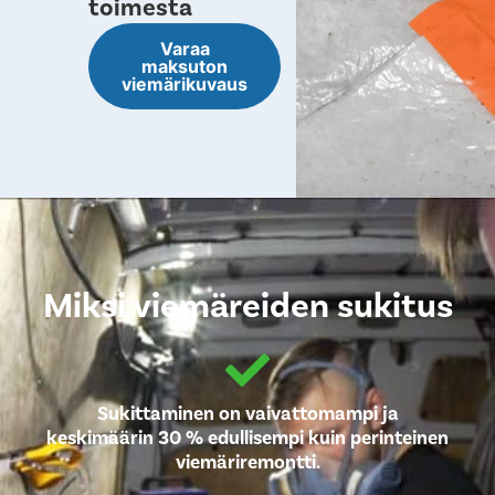
toimesta
Varaa
maksuton
viemärikuvaus
Miksi viemäreiden sukitus
Sukittaminen on vaivattomampi ja
keskimäärin 30 % edullisempi kuin perinteinen
viemäriremontti.