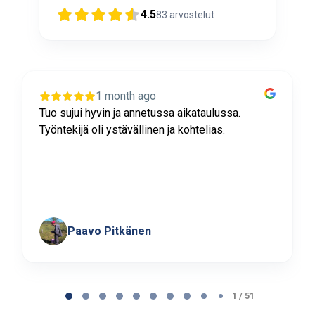
4.5
83
arvostelut
1 month ago
Tuo sujui hyvin ja annetussa aikataulussa.
Työntekijä oli ystävällinen ja kohtelias.
Paavo Pitkänen
Page
1
1 / 51
of