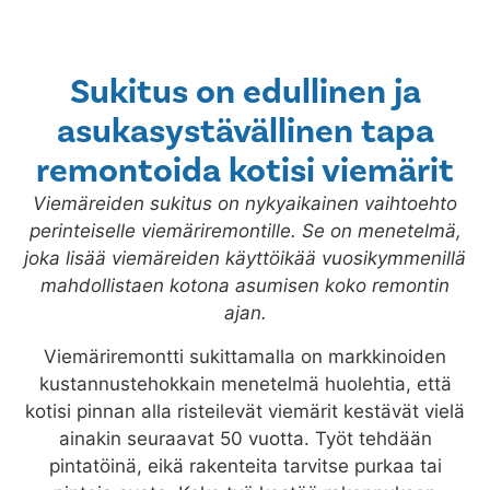
Sukitus on edullinen ja
asukasystävällinen tapa
remontoida kotisi viemärit
Viemäreiden sukitus on nykyaikainen vaihtoehto
perinteiselle viemäriremontille. Se on menetelmä,
joka lisää viemäreiden käyttöikää vuosikymmenillä
mahdollistaen kotona asumisen koko remontin
ajan.
Viemäriremontti sukittamalla on markkinoiden
kustannustehokkain menetelmä huolehtia, että
kotisi pinnan alla risteilevät viemärit kestävät vielä
ainakin seuraavat 50 vuotta. Työt tehdään
pintatöinä, eikä rakenteita tarvitse purkaa tai