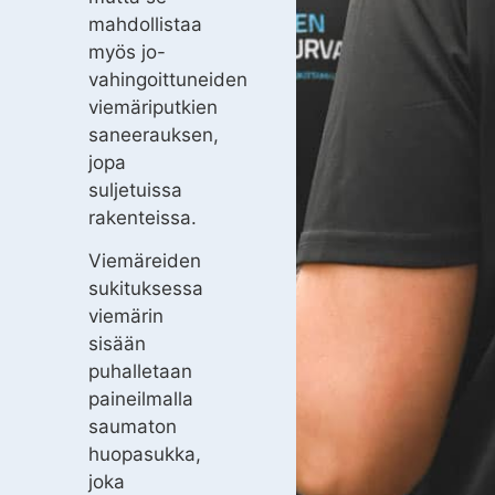
mahdollistaa
myös jo-
vahingoittuneiden
viemäriputkien
saneerauksen,
jopa
suljetuissa
rakenteissa.
Viemäreiden
sukituksessa
viemärin
sisään
puhalletaan
paineilmalla
saumaton
huopasukka,
joka