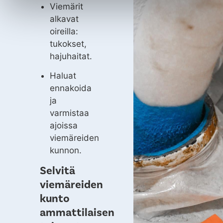
Viemärit
alkavat
oireilla:
tukokset,
hajuhaitat.
Haluat
ennakoida
ja
varmistaa
ajoissa
viemäreiden
kunnon.
Selvitä
viemäreiden
kunto
ammattilaisen