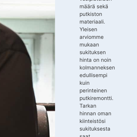
määrä sekä
putkiston
materiaali.
Yleisen
arviomme
mukaan
sukituksen
hinta on noin
kolmanneksen
edullisempi
kuin
perinteinen
putkiremontti.
Tarkan
hinnan oman
kiinteistösi
sukituksesta
saat