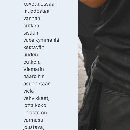
kovettuessaan
muodostaa
vanhan
putken
sisään
vuosikymmeniä
kestävän
uuden
putken.
Viemärin
haaroihin
asennetaan
vielä
vahvikkeet,
jotta koko
linjasto on
varmasti
joustava,