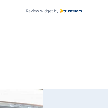
51
Review widget
by
trustmary