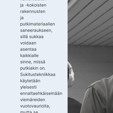
ja -kokoisten
rakennusten
ja
putkimateriaalien
saneeraukseen,
sillä sukkaa
voidaan
asentaa
kaikkialle
sinne, missä
putkiakin on.
Sukitustekniikkaa
käytetään
yleisesti
ennaltaehkäisemään
viemäreiden
vuotovaurioita,
mutta se