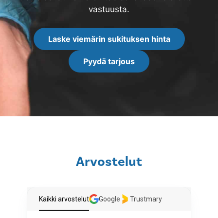
vastuusta.
Laske viemärin sukituksen hinta
Pyydä tarjous
Arvostelut
Kaikki arvostelut
Google
Trustmary