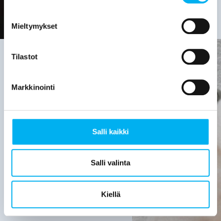
Mieltymykset
Tilastot
Viemäriremontin
Markkinointi
tarve on
hyvä
Salli kaikki
selvittää,
kun:
Salli valinta
Viemärijärjestelmä
on yli 30
Kiellä
vuotta
vanha.