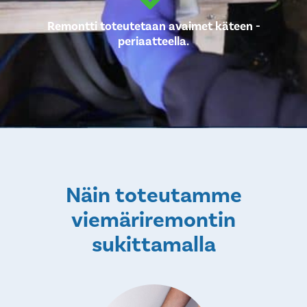
Remontti toteutetaan avaimet käteen -
periaatteella.
Näin toteutamme
viemäriremontin
sukittamalla