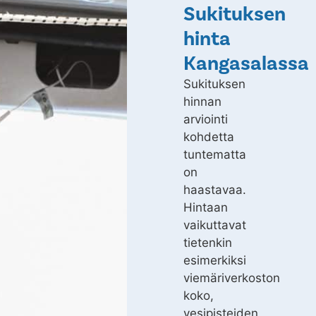
Sukituksen
hinta
Kangasalassa
Sukituksen
hinnan
arviointi
kohdetta
tuntematta
on
haastavaa.
Hintaan
vaikuttavat
tietenkin
esimerkiksi
viemäriverkoston
koko,
vesipisteiden