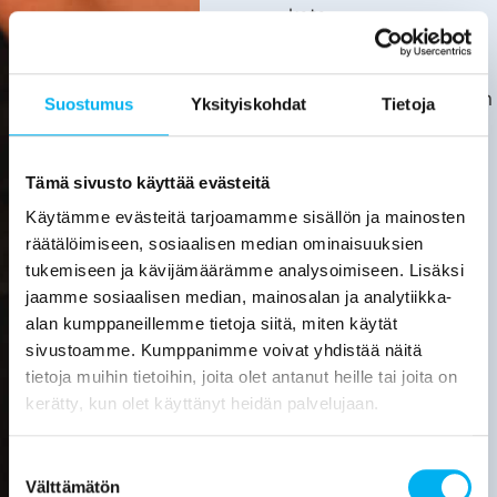
kata.
Asiakas
huolehtii
kotitalousvähennyksen
Suostumus
Yksityiskohdat
Tietoja
hakemisesta
itse.
Tarkemmat
Tämä sivusto käyttää evästeitä
tiedot
Käytämme evästeitä tarjoamamme sisällön ja mainosten
löytyvät
räätälöimiseen, sosiaalisen median ominaisuuksien
verottajan
tukemiseen ja kävijämäärämme analysoimiseen. Lisäksi
sivuilta.
jaamme sosiaalisen median, mainosalan ja analytiikka-
alan kumppaneillemme tietoja siitä, miten käytät
Laske
sivustoamme. Kumppanimme voivat yhdistää näitä
viemärin
tietoja muihin tietoihin, joita olet antanut heille tai joita on
sukituksen
hinta
kerätty, kun olet käyttänyt heidän palvelujaan.
Pyydä
Suostumuksen
tarjous
Välttämätön
valinta