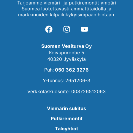
Tarjoamme viemäri- ja putkiremontit ympäri
Suomea luotettavasti ammattitaidolla ja
markkinoiden kilpailukykyisimpään hintaan.
Suomen Vesiturva Oy
Koivupurontie 5
40320 Jyväskylä
Puh:
050 362 3276
Y-tunnus: 2651206-3
Verkkolaskuosoite: 003726512063
Viemärin sukitus
Putkiremontit
Taloyhtiöt