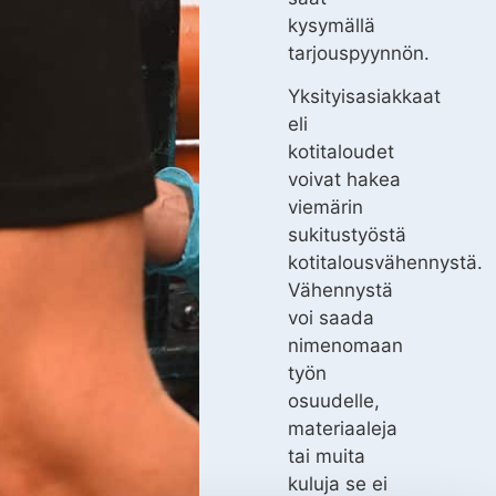
kysymällä
tarjouspyynnön.
Yksityisasiakkaat
eli
kotitaloudet
voivat hakea
viemärin
sukitustyöstä
kotitalousvähennystä.
Vähennystä
voi saada
nimenomaan
työn
osuudelle,
materiaaleja
tai muita
kuluja se ei