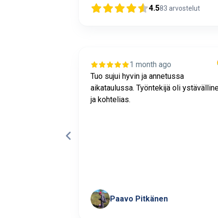
4.5
83
arvostelut
1 month ago
sujui
Tuo sujui hyvin ja annetussa
 mukaisesti.
aikataulussa. Työntekijä oli ystävällin
WC:n lavuaarin
ja kohtelias.
i onnistunut ja
la putkella
Paavo Pitkänen