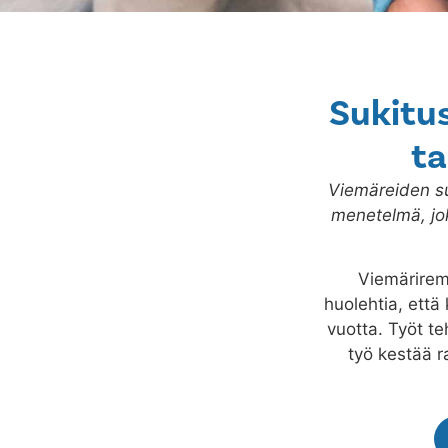
Sukitus
ta
Viemäreiden su
menetelmä, jo
Viemärirem
huolehtia, että 
vuotta. Työt te
työ kestää 