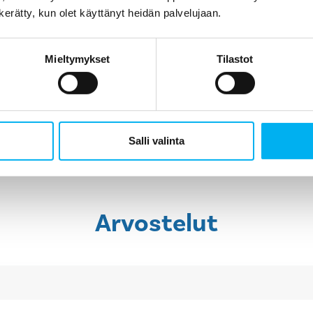
kunto oli alunperin ja mitä sukituksella saatiin aikaisek
n kerätty, kun olet käyttänyt heidän palvelujaan.
sekä laadusta että vastuusta.
Mieltymykset
Tilastot
Laske viemärin sukituksen hinta
Pyydä tarjous
Salli valinta
Arvostelut