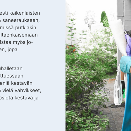
sti kaikenlaisten
en saneeraukseen,
 missä putkiakin
naltaehkäisemään
istaa myös jo-
en, jopa
halletaan
ettuessaan
eniä kestävän
vielä vahvikkeet,
osiota kestävä ja