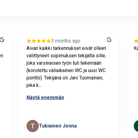
3 months ago
Aivan kaikki tarkennukset eivät olleet
Ka
en
välittyneet sopimuksen tekijältä sille,
joka varsinaisen työn tuli tekemään
(korotettu väliaikainen WC ja uusi WC
pönttö). Tekijänä oli Jani Tuomainen,
joka k...
Näytä enemmän
Tukiainen Jonna