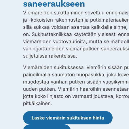
saneeraukseen
Viemäreiden sukittaminen soveltuu erinomaise
ja -kokoisten rakennusten ja putkimateriaali
sillä sukkaa voidaan asentaa kaikkialle sinne,
on. Sukitustekniikkaa käytetään yleisesti en
viemäreiden vuotovaurioita, mutta se mahdoll
vahingoittuneiden viemäriputkien saneerauks
suljetuissa rakenteissa.
Viemäreiden sukituksessa viemärin sisään pu
paineilmalla saumaton huopasukka, joka kov
muodostaa vanhan putken sisään vuosikymm
uuden putken. Viemärin haaroihin asennetaan 
jotta koko linjasto on varmasti joustava, korro
pitkäikäinen.
Laske viemärin sukituksen hinta