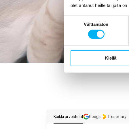
mikä viemärin 
olet antanut heille tai joita o
Suostumuksen
Välttämätön
valinta
Kiellä
Kaikki arvostelut
Google
Trustmary