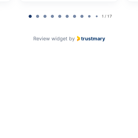
1 / 17
Review widget
by
trustmary