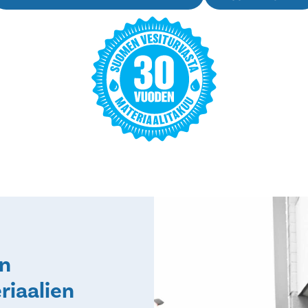
en
riaalien