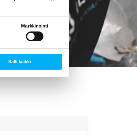
si. Tämä on tae
Markkinointi
Salli kaikki