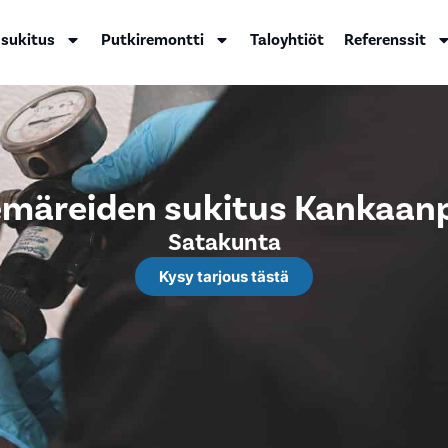
 sukitus
Putkiremontti
Taloyhtiöt
Referenssit
emäreiden sukitus Kankaan
Satakunta
Kysy tarjous tästä