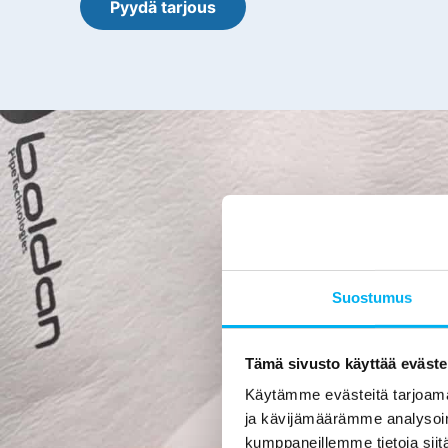
Pyydä tarjous
K
Käytämm
Suostumus
työntekijämme 
toteutamme yl
osaamista et
Tämä sivusto käyttää eväste
Käytämme evästeitä tarjoama
Sertifikaatti
ja kävijämäärämme analysoim
siis kuvataan s
kumppaneillemme tietoja siitä