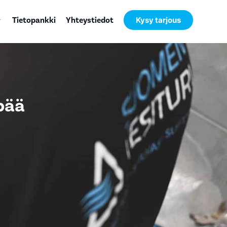
Tietopankki
Yhteystiedot
Kysy tarjous
pää