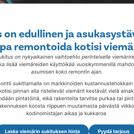
 on edullinen ja asukasystä
pa remontoida kotisi viemä
kitus on nykyaikainen vaihtoehto perinteiselle viemärire
ka lisää viemäreiden käyttöikää vuosikymmenillä mahdol
asumisen koko remontin ajan.
ontti sukittamalla on markkinoiden kustannustehokkai
kotisi pinnan alla risteilevät viemärit kestävät vielä ain
hdään pintatöinä, eikä rakenteita tarvitse purkaa tai pin
rakennuksen koosta riippuen muutamasta päivästä viikk
kodinomistajan aikaa ja kukkaroa.
Laske viemärin sukituksen hinta
Pyydä tarjous