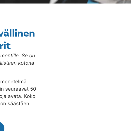
vällinen
rit
montille. Se on
listaen kotona
n menetelmä
akin seuraavat 50
toja avata. Koko
oon säästäen