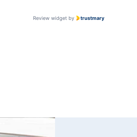
of
51
Review widget
by
trustmary