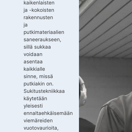
kaikenlaisten
ja -kokoisten
rakennusten
ja
putkimateriaalien
saneeraukseen,
sillä sukkaa
voidaan
asentaa
kaikkialle
sinne, missä
putkiakin on.
Sukitustekniikkaa
käytetään
yleisesti
ennaltaehkäisemään
viemäreiden
vuotovaurioita,