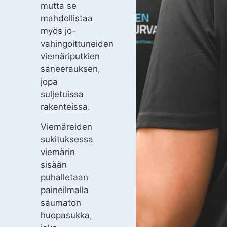
mutta se
mahdollistaa
myös jo-
vahingoittuneiden
viemäriputkien
saneerauksen,
jopa
suljetuissa
rakenteissa.
Viemäreiden
sukituksessa
viemärin
sisään
puhalletaan
paineilmalla
saumaton
huopasukka,