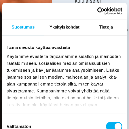
kuluja se ei
kata.
Asiakas
huolehtii
Suostumus
Yksityiskohdat
Tietoja
kotitalousvähennyksen
hakemisesta
itse.
Tämä sivusto käyttää evästeitä
Tarkemmat
Käytämme evästeitä tarjoamamme sisällön ja mainosten
tiedot
räätälöimiseen, sosiaalisen median ominaisuuksien
löytyvät
tukemiseen ja kävijämäärämme analysoimiseen. Lisäksi
verottajan
jaamme sosiaalisen median, mainosalan ja analytiikka-
sivuilta.
alan kumppaneillemme tietoja siitä, miten käytät
sivustoamme. Kumppanimme voivat yhdistää näitä
Laske
tietoja muihin tietoihin, joita olet antanut heille tai joita on
viemärin
sukituksen
kerätty, kun olet käyttänyt heidän palvelujaan.
hinta
Suostumuksen
Pyydä
tarjous
Välttämätön
valinta