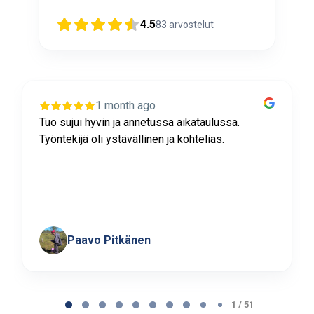
4.5
83
arvostelut
1 month ago
Tuo sujui hyvin ja annetussa aikataulussa.
Työntekijä oli ystävällinen ja kohtelias.
Paavo Pitkänen
Page
1
1 / 51