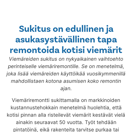
Sukitus on edullinen ja
asukasystävällinen tapa
remontoida kotisi viemärit
Viemäreiden sukitus on nykyaikainen vaihtoehto
perinteiselle viemäriremontille. Se on menetelmä,
joka lisää viemäreiden käyttöikää vuosikymmenillä
mahdollistaen kotona asumisen koko remontin
ajan.
Viemäriremontti sukittamalla on markkinoiden
kustannustehokkain menetelmä huolehtia, että
kotisi pinnan alla risteilevät viemärit kestävät vielä
ainakin seuraavat 50 vuotta. Työt tehdään
pintatöinä, eikä rakenteita tarvitse purkaa tai