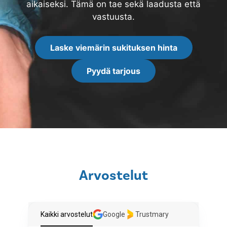
aikaiseksi. Tämä on tae sekä laadusta että
vastuusta.
Laske viemärin sukituksen hinta
Pyydä tarjous
Arvostelut
Kaikki arvostelut
Google
Trustmary