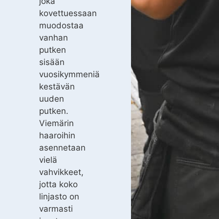
joka
kovettuessaan
muodostaa
vanhan
putken
sisään
vuosikymmeniä
kestävän
uuden
putken.
Viemärin
haaroihin
asennetaan
vielä
vahvikkeet,
jotta koko
linjasto on
varmasti