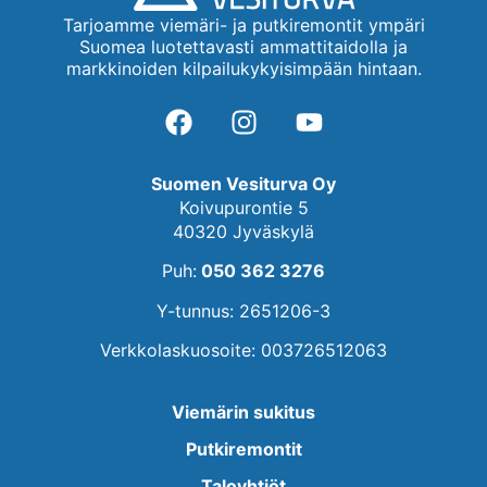
Tarjoamme viemäri- ja putkiremontit ympäri
Suomea luotettavasti ammattitaidolla ja
markkinoiden kilpailukykyisimpään hintaan.
Suomen Vesiturva Oy
Koivupurontie 5
40320 Jyväskylä
Puh:
050 362 3276
Y-tunnus: 2651206-3
Verkkolaskuosoite: 003726512063
Viemärin sukitus
Putkiremontit
Taloyhtiöt