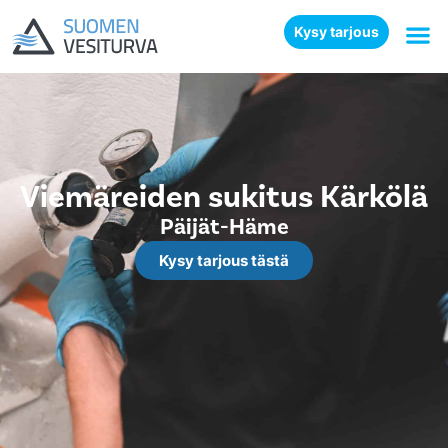
Kysy tarjous
Viemäreiden sukitus Kärkölä
Päijät-Häme
Kysy tarjous tästä