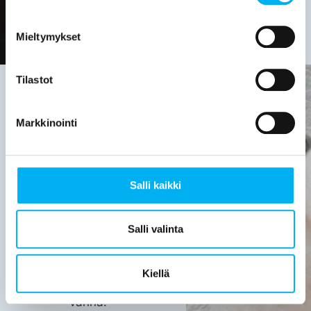
Mieltymykset
Tilastot
Markkinointi
Viemäriremontin
tarve on
hyvä
Salli kaikki
selvittää,
kun:
Salli valinta
Viemärijärjestelmä
on yli 30
Kiellä
vuotta
vanha.