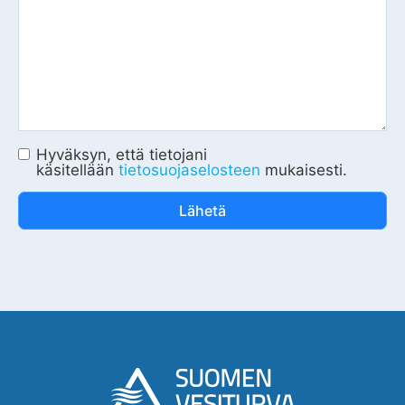
Hyväksyn, että tietojani
käsitellään
tietosuojaselosteen
mukaisesti.
Lähetä