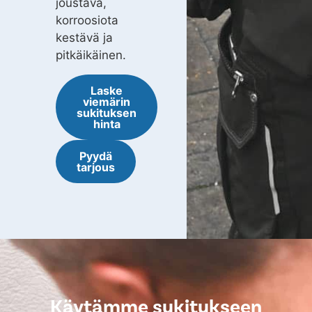
joustava,
korroosiota
kestävä ja
pitkäikäinen.
Laske
viemärin
sukituksen
hinta
Pyydä
tarjous
Käytämme sukitukseen