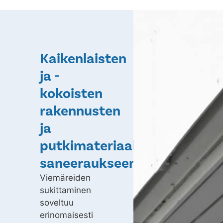
Kaikenlaisten
ja -
kokoisten
rakennusten
ja
putkimateriaalien
saneeraukseen
Viemäreiden
sukittaminen
soveltuu
erinomaisesti