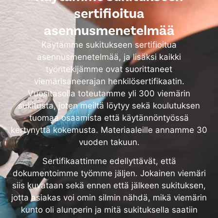
sertifioitua
asennusmenetelmää
Käytämme sukitukseen sertifioitua
asennusmenetelmää, ja lisäksi kaikki
työntekijämme ovat suorittaneet
viemärisaneerajan henkilösertifikaatin.
Vuositasolla toteutamme yli 300 viemärin
sukitusta, joten meiltä löytyy sekä koulutuksen
tuomaa osaamista että käytännöntyössä
kertynyttä kokemusta. Materiaaleille annamme 30
vuoden takuun.
Sertifikaattimme edellyttävät, että
dokumentoimme työmme jäljen. Jokainen viemäri
siis kuvataan sekä ennen että jälkeen sukituksen,
jotta asiakas voi omin silmin nähdä, mikä viemärin
kunto oli alunperin ja mitä sukituksella saatiin