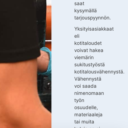
saat
kysymällä
tarjouspyynnön.
Yksityisasiakkaat
eli
kotitaloudet
voivat hakea
viemärin
sukitustyöstä
kotitalousvähennystä.
Vähennystä
voi saada
nimenomaan
työn
osuudelle,
materiaaleja
tai muita