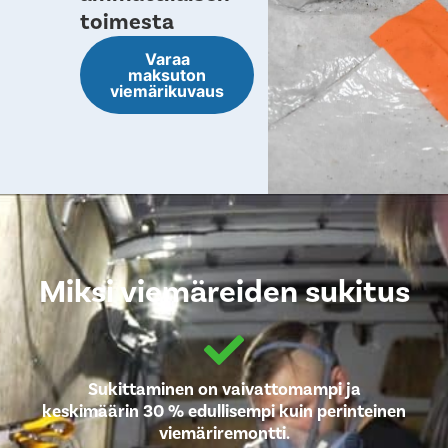
toimesta
Varaa
maksuton
viemärikuvaus
Miksi viemäreiden sukitus
Sukittaminen on vaivattomampi ja
keskimäärin 30 % edullisempi kuin perinteinen
viemäriremontti.