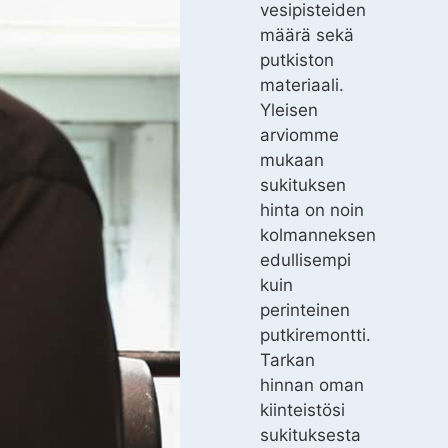
vesipisteiden
määrä sekä
putkiston
materiaali.
Yleisen
arviomme
mukaan
sukituksen
hinta on noin
kolmanneksen
edullisempi
kuin
perinteinen
putkiremontti.
Tarkan
hinnan oman
kiinteistösi
sukituksesta