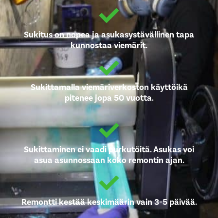
Sukitus on nopea ja asukasystävällinen tapa
kunnostaa viemärit.
Sukittamalla viemäriverkoston käyttöikä
pitenee jopa 50 vuotta.
Sukittaminen ei vaadi purkutöitä. Asukas voi
asua asunnossaan koko remontin ajan.
Remontti kestää keskimäärin vain 3-5 päivää.