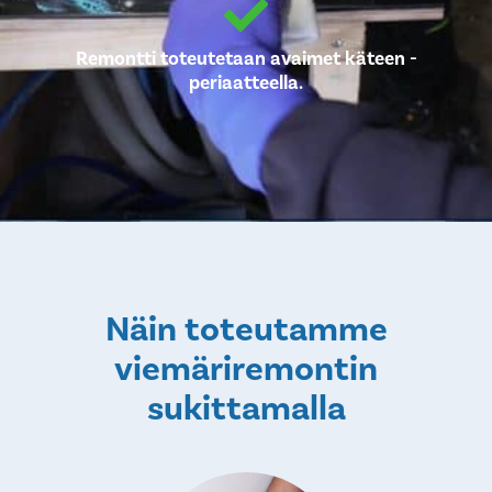
Remontti toteutetaan avaimet käteen -
periaatteella.
Näin toteutamme
viemäriremontin
sukittamalla