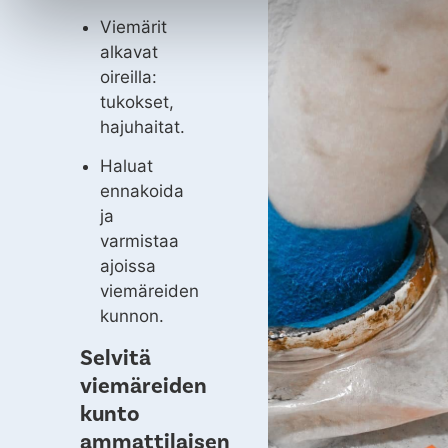
Viemärit
alkavat
oireilla:
tukokset,
hajuhaitat.
Haluat
ennakoida
ja
varmistaa
ajoissa
viemäreiden
kunnon.
Selvitä
viemäreiden
kunto
ammattilaisen