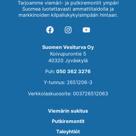
Tarjoamme viemäri- ja putkiremontit ympäri
Suomea luotettavasti ammattitaidolla ja
markkinoiden kilpailukykyisimpään hintaan.
Suomen Vesiturva Oy
Koivupurontie 5
40320 Jyväskylä
Puh:
050 362 3276
Y-tunnus: 2651206-3
Verkkolaskuosoite: 003726512063
Viemärin sukitus
Putkiremontit
Taloyhtiöt