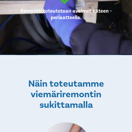
Remontti toteutetaan avaimet käteen -
periaatteella.
Näin toteutamme
viemäriremontin
sukittamalla