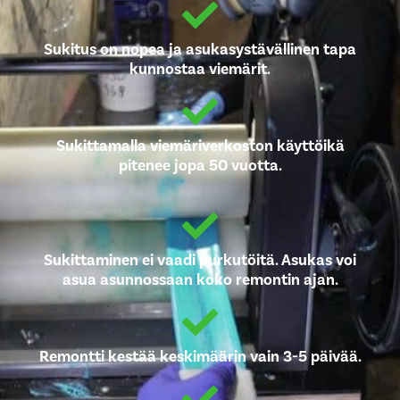
Sukitus on nopea ja asukasystävällinen tapa
kunnostaa viemärit.
Sukittamalla viemäriverkoston käyttöikä
pitenee jopa 50 vuotta.
Sukittaminen ei vaadi purkutöitä. Asukas voi
asua asunnossaan koko remontin ajan.
Remontti kestää keskimäärin vain 3-5 päivää.