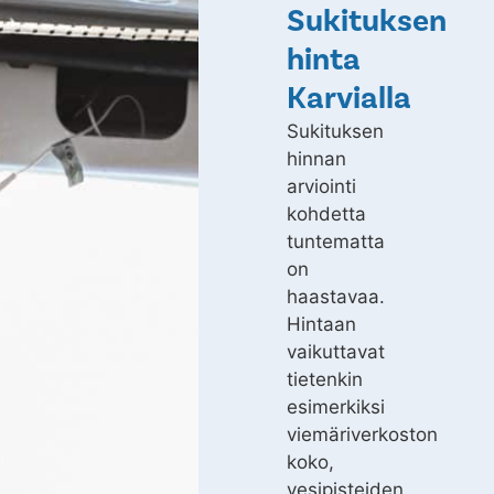
Sukituksen
hinta
Karvialla
Sukituksen
hinnan
arviointi
kohdetta
tuntematta
on
haastavaa.
Hintaan
vaikuttavat
tietenkin
esimerkiksi
viemäriverkoston
koko,
vesipisteiden