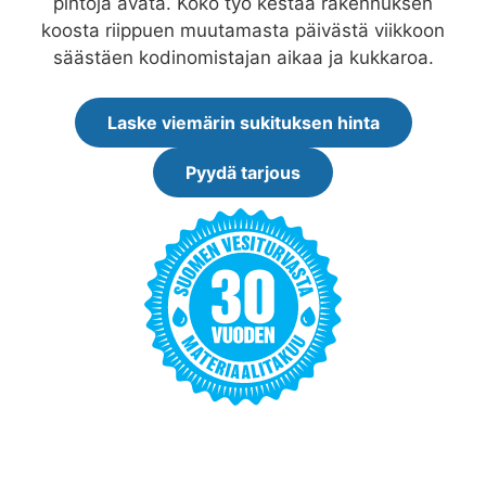
pintoja avata. Koko työ kestää rakennuksen
koosta riippuen muutamasta päivästä viikkoon
säästäen kodinomistajan aikaa ja kukkaroa.
Laske viemärin sukituksen hinta
Pyydä tarjous