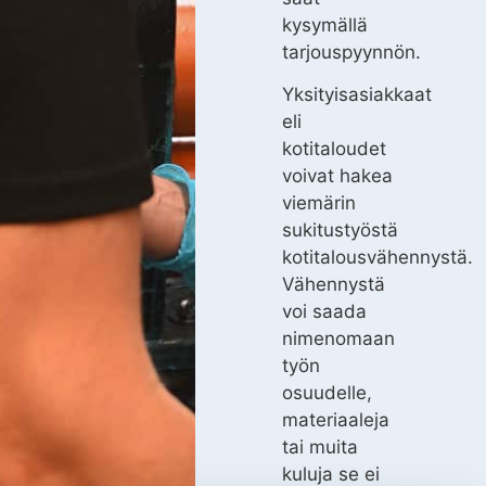
kysymällä
tarjouspyynnön.
Yksityisasiakkaat
eli
kotitaloudet
voivat hakea
viemärin
sukitustyöstä
kotitalousvähennystä.
Vähennystä
voi saada
nimenomaan
työn
osuudelle,
materiaaleja
tai muita
kuluja se ei