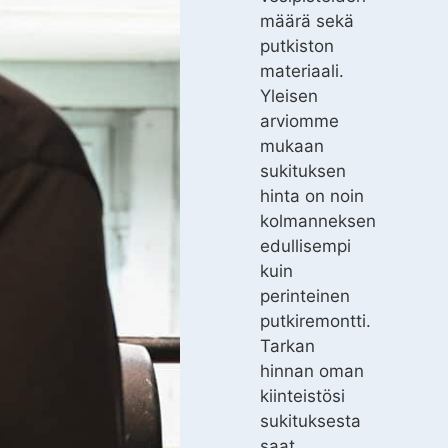
määrä sekä
putkiston
materiaali.
Yleisen
arviomme
mukaan
sukituksen
hinta on noin
kolmanneksen
edullisempi
kuin
perinteinen
putkiremontti.
Tarkan
hinnan oman
kiinteistösi
sukituksesta
saat