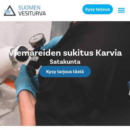
Kysy tarjous
Viemäreiden sukitus Karvia
Satakunta
Kysy tarjous tästä