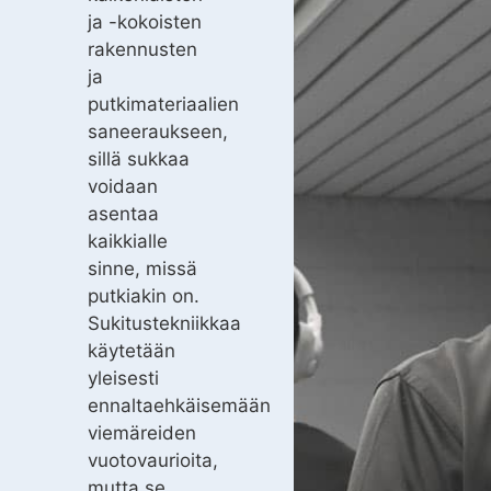
ja -kokoisten
rakennusten
ja
putkimateriaalien
saneeraukseen,
sillä sukkaa
voidaan
asentaa
kaikkialle
sinne, missä
putkiakin on.
Sukitustekniikkaa
käytetään
yleisesti
ennaltaehkäisemään
viemäreiden
vuotovaurioita,
mutta se