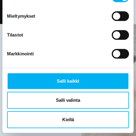
Mieltymykset
Tilastot
Viemäriremontin
Markkinointi
tarve on
hyvä
Salli kaikki
selvittää,
kun:
Salli valinta
Viemärijärjestelmä
on yli 30
Kiellä
vuotta
vanha.