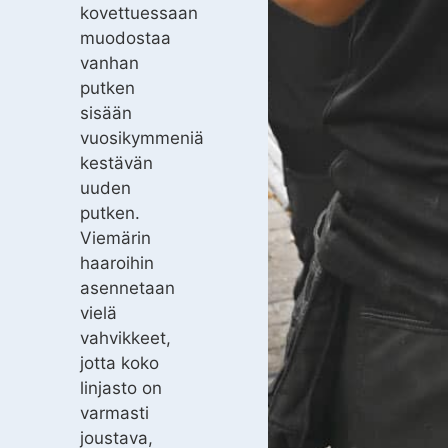
kovettuessaan
muodostaa
vanhan
putken
sisään
vuosikymmeniä
kestävän
uuden
putken.
Viemärin
haaroihin
asennetaan
vielä
vahvikkeet,
jotta koko
linjasto on
varmasti
joustava,