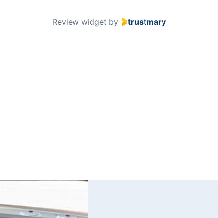
51
Review widget
by
trustmary