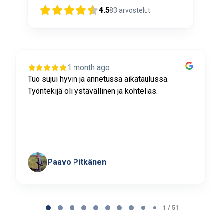
4.5
83
arvostelut
1 month ago
Tuo sujui hyvin ja annetussa aikataulussa.
Työntekijä oli ystävällinen ja kohtelias.
Paavo Pitkänen
Page
1
1 / 51
of