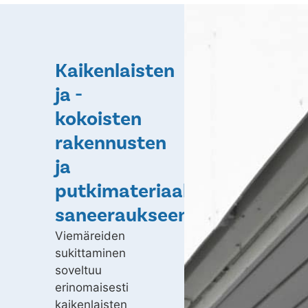
Kaikenlaisten
ja -
kokoisten
rakennusten
ja
putkimateriaalien
saneeraukseen
Viemäreiden
sukittaminen
soveltuu
erinomaisesti
kaikenlaisten