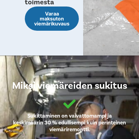
toimesta
Varaa
maksuton
viemärikuvaus
Miksi viemäreiden sukitus
Sukittaminen on vaivattomampi ja
keskimäärin 30 % edullisempi kuin perinteinen
viemäriremontti.