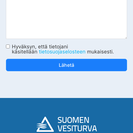
Hyväksyn, että tietojani
käsitellään
tietosuojaselosteen
mukaisesti.
Lähetä