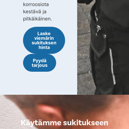
korroosiota
kestävä ja
pitkäikäinen.
Laske
viemärin
sukituksen
hinta
Pyydä
tarjous
Käytämme sukitukseen