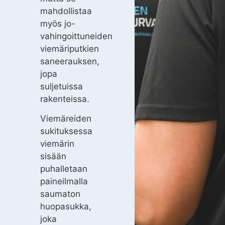
mahdollistaa
myös jo-
vahingoittuneiden
viemäriputkien
saneerauksen,
jopa
suljetuissa
rakenteissa.
Viemäreiden
sukituksessa
viemärin
sisään
puhalletaan
paineilmalla
saumaton
huopasukka,
joka