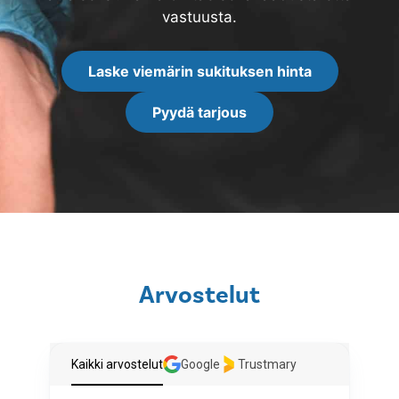
vastuusta.
Laske viemärin sukituksen hinta
Pyydä tarjous
Arvostelut
Kaikki arvostelut
Google
Trustmary