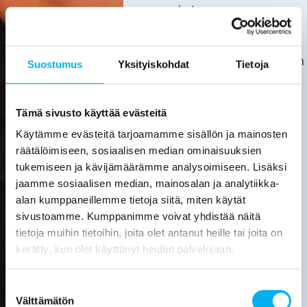
kata.
Asiakas
huolehtii
kotitalousvähennyksen
Suostumus
Yksityiskohdat
Tietoja
hakemisesta
itse.
Tarkemmat
Tämä sivusto käyttää evästeitä
tiedot
Käytämme evästeitä tarjoamamme sisällön ja mainosten
löytyvät
räätälöimiseen, sosiaalisen median ominaisuuksien
verottajan
tukemiseen ja kävijämäärämme analysoimiseen. Lisäksi
sivuilta.
jaamme sosiaalisen median, mainosalan ja analytiikka-
alan kumppaneillemme tietoja siitä, miten käytät
Laske
sivustoamme. Kumppanimme voivat yhdistää näitä
viemärin
tietoja muihin tietoihin, joita olet antanut heille tai joita on
sukituksen
hinta
kerätty, kun olet käyttänyt heidän palvelujaan.
Pyydä
Suostumuksen
tarjous
Välttämätön
valinta