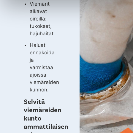
Viemärit
alkavat
oireilla:
tukokset,
hajuhaitat.
Haluat
ennakoida
ja
varmistaa
ajoissa
viemäreiden
kunnon.
Selvitä
viemäreiden
kunto
ammattilaisen