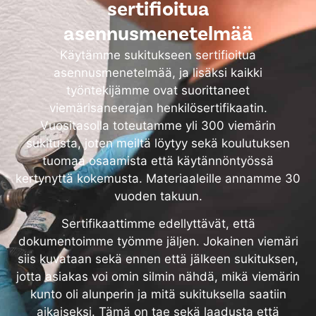
sertifioitua
asennusmenetelmää
Käytämme sukitukseen sertifioitua
asennusmenetelmää, ja lisäksi kaikki
työntekijämme ovat suorittaneet
viemärisaneerajan henkilösertifikaatin.
Vuositasolla toteutamme yli 300 viemärin
sukitusta, joten meiltä löytyy sekä koulutuksen
tuomaa osaamista että käytännöntyössä
kertynyttä kokemusta. Materiaaleille annamme 30
vuoden takuun.
Sertifikaattimme edellyttävät, että
dokumentoimme työmme jäljen. Jokainen viemäri
siis kuvataan sekä ennen että jälkeen sukituksen,
jotta asiakas voi omin silmin nähdä, mikä viemärin
kunto oli alunperin ja mitä sukituksella saatiin
aikaiseksi. Tämä on tae sekä laadusta että