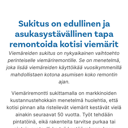
Sukitus on edullinen ja
asukasystävällinen tapa
remontoida kotisi viemärit
Viemäreiden sukitus on nykyaikainen vaihtoehto
perinteiselle viemäriremontille. Se on menetelmä,
joka lisää viemäreiden käyttöikää vuosikymmenillä
mahdollistaen kotona asumisen koko remontin
ajan.
Viemäriremontti sukittamalla on markkinoiden
kustannustehokkain menetelmä huolehtia, että
kotisi pinnan alla risteilevät viemärit kestävät vielä
ainakin seuraavat 50 vuotta. Työt tehdään
pintatöinä, eikä rakenteita tarvitse purkaa tai