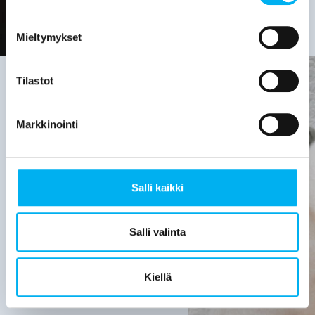
Mieltymykset
Tilastot
Viemäriremontin
Markkinointi
tarve on
hyvä
Salli kaikki
selvittää,
kun:
Salli valinta
Viemärijärjestelmä
on yli 30
Kiellä
vuotta
vanha.