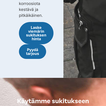
korroosiota
kestävä ja
pitkäikäinen.
Laske
viemärin
sukituksen
hinta
Pyydä
tarjous
Käytämme sukitukseen