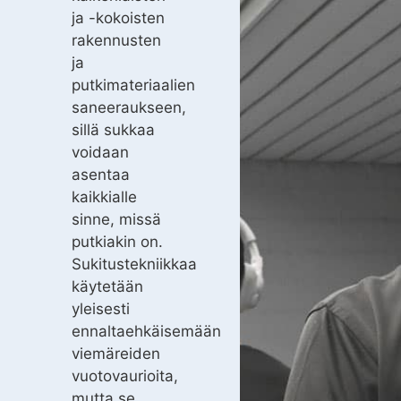
ja -kokoisten
rakennusten
ja
putkimateriaalien
saneeraukseen,
sillä sukkaa
voidaan
asentaa
kaikkialle
sinne, missä
putkiakin on.
Sukitustekniikkaa
käytetään
yleisesti
ennaltaehkäisemään
viemäreiden
vuotovaurioita,
mutta se