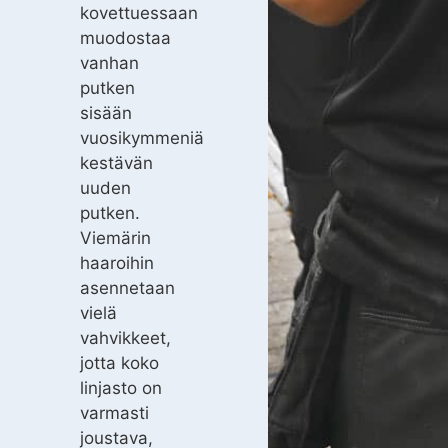
kovettuessaan
muodostaa
vanhan
putken
sisään
vuosikymmeniä
kestävän
uuden
putken.
Viemärin
haaroihin
asennetaan
vielä
vahvikkeet,
jotta koko
linjasto on
varmasti
joustava,