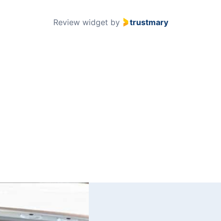
51
Review widget
by
trustmary