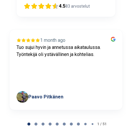
4.5
83
arvostelut
1 month ago
Tuo sujui hyvin ja annetussa aikataulussa.
Työntekijä oli ystävällinen ja kohtelias.
Paavo Pitkänen
Page
1
1 / 51
of