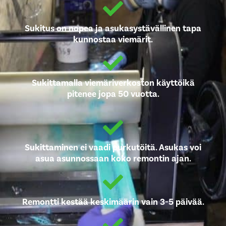
Sukitus on nopea ja asukasystävällinen tapa
kunnostaa viemärit.
Sukittamalla viemäriverkoston käyttöikä
pitenee jopa 50 vuotta.
Sukittaminen ei vaadi purkutöitä. Asukas voi
asua asunnossaan koko remontin ajan.
Remontti kestää keskimäärin vain 3-5 päivää.