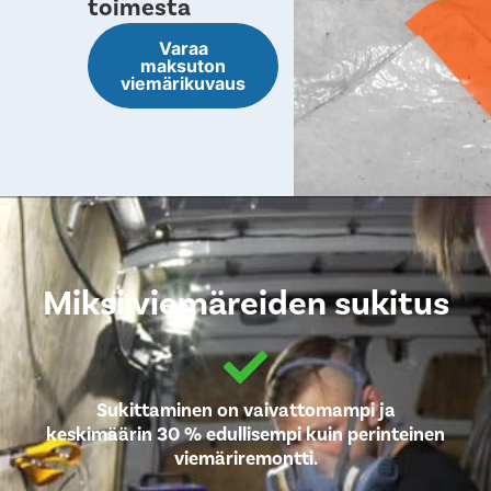
toimesta
Varaa
maksuton
viemärikuvaus
Miksi viemäreiden sukitus
Sukittaminen on vaivattomampi ja
keskimäärin 30 % edullisempi kuin perinteinen
viemäriremontti.