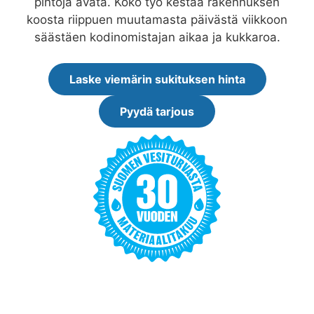
pintoja avata. Koko työ kestää rakennuksen
koosta riippuen muutamasta päivästä viikkoon
säästäen kodinomistajan aikaa ja kukkaroa.
Laske viemärin sukituksen hinta
Pyydä tarjous