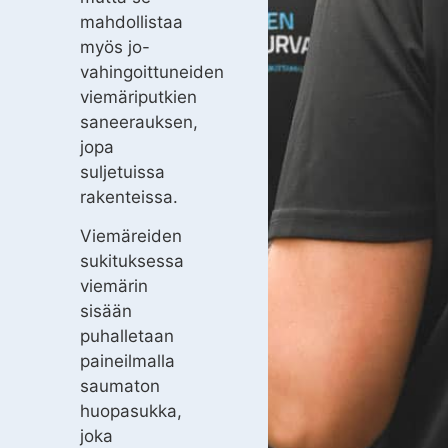
mahdollistaa
myös jo-
vahingoittuneiden
viemäriputkien
saneerauksen,
jopa
suljetuissa
rakenteissa.
Viemäreiden
sukituksessa
viemärin
sisään
puhalletaan
paineilmalla
saumaton
huopasukka,
joka