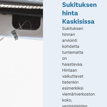
Sukituksen
hinta
Kaskisissa
Sukituksen
hinnan
arviointi
kohdetta
tuntematta
on
haastavaa.
Hintaan
vaikuttavat
tietenkin
esimerkiksi
viemäriverkoston
koko,
vesipisteiden