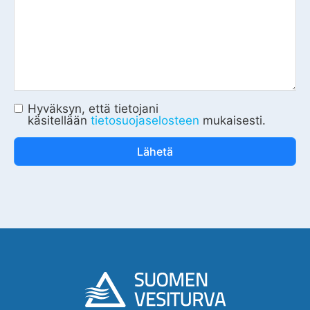
Hyväksyn, että tietojani
käsitellään
tietosuojaselosteen
mukaisesti.
Lähetä