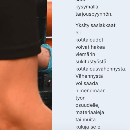
kysymällä
tarjouspyynnön.
Yksityisasiakkaat
eli
kotitaloudet
voivat hakea
viemärin
sukitustyöstä
kotitalousvähennystä.
Vähennystä
voi saada
nimenomaan
työn
osuudelle,
materiaaleja
tai muita
kuluja se ei