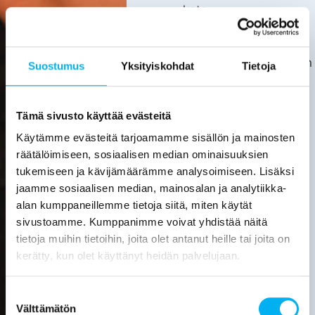
kata.
Asiakas
huolehtii
kotitalousvähennyksen
Suostumus
Yksityiskohdat
Tietoja
hakemisesta
itse.
Tarkemmat
Tämä sivusto käyttää evästeitä
tiedot
Käytämme evästeitä tarjoamamme sisällön ja mainosten
löytyvät
räätälöimiseen, sosiaalisen median ominaisuuksien
verottajan
tukemiseen ja kävijämäärämme analysoimiseen. Lisäksi
sivuilta.
jaamme sosiaalisen median, mainosalan ja analytiikka-
alan kumppaneillemme tietoja siitä, miten käytät
Laske
sivustoamme. Kumppanimme voivat yhdistää näitä
viemärin
tietoja muihin tietoihin, joita olet antanut heille tai joita on
sukituksen
hinta
kerätty, kun olet käyttänyt heidän palvelujaan.
Pyydä
Suostumuksen
tarjous
Välttämätön
valinta