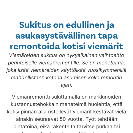
Sukitus on edullinen ja
asukasystävällinen tapa
remontoida kotisi viemärit
Viemäreiden sukitus on nykyaikainen vaihtoehto
perinteiselle viemäriremontille. Se on menetelmä,
joka lisää viemäreiden käyttöikää vuosikymmenillä
mahdollistaen kotona asumisen koko remontin
ajan.
Viemäriremontti sukittamalla on markkinoiden
kustannustehokkain menetelmä huolehtia, että
kotisi pinnan alla risteilevät viemärit kestävät vielä
ainakin seuraavat 50 vuotta. Työt tehdään
pintatöinä, eikä rakenteita tarvitse purkaa tai