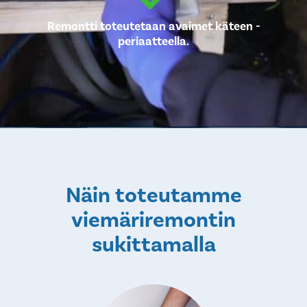
Remontti toteutetaan avaimet käteen -
periaatteella.
Näin toteutamme
viemäriremontin
sukittamalla