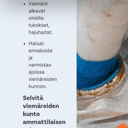
Viemärit
alkavat
oireilla:
tukokset,
hajuhaitat.
Haluat
ennakoida
ja
varmistaa
ajoissa
viemäreiden
kunnon.
Selvitä
viemäreiden
kunto
ammattilaisen