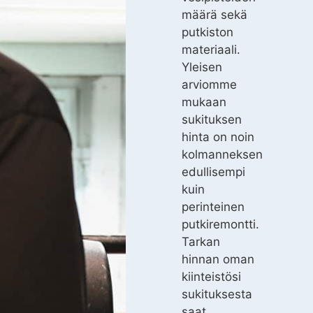
määrä sekä
putkiston
materiaali.
Yleisen
arviomme
mukaan
sukituksen
hinta on noin
kolmanneksen
edullisempi
kuin
perinteinen
putkiremontti.
Tarkan
hinnan oman
kiinteistösi
sukituksesta
saat