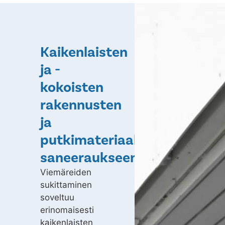
Kaikenlaisten
ja -
kokoisten
rakennusten
ja
putkimateriaalien
saneeraukseen
Viemäreiden
sukittaminen
soveltuu
erinomaisesti
kaikenlaisten