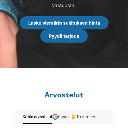
vastuusta.
Laske viemärin sukituksen hinta
Pyydä tarjous
Arvostelut
Kaikki arvostelut
Google
Trustmary