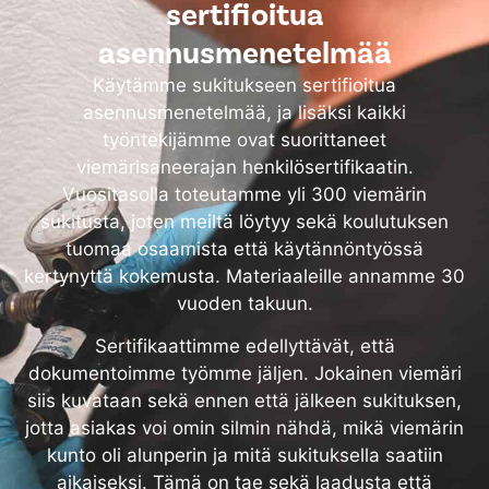
sertifioitua
asennusmenetelmää
Käytämme sukitukseen sertifioitua
asennusmenetelmää, ja lisäksi kaikki
työntekijämme ovat suorittaneet
viemärisaneerajan henkilösertifikaatin.
Vuositasolla toteutamme yli 300 viemärin
sukitusta, joten meiltä löytyy sekä koulutuksen
tuomaa osaamista että käytännöntyössä
kertynyttä kokemusta. Materiaaleille annamme 30
vuoden takuun.
Sertifikaattimme edellyttävät, että
dokumentoimme työmme jäljen. Jokainen viemäri
siis kuvataan sekä ennen että jälkeen sukituksen,
jotta asiakas voi omin silmin nähdä, mikä viemärin
kunto oli alunperin ja mitä sukituksella saatiin
aikaiseksi. Tämä on tae sekä laadusta että