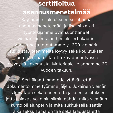
sertifioitua
asennusmenetelmää
Käytämme sukitukseen sertifioitua
asennusmenetelmää, ja lisäksi kaikki
työntekijämme ovat suorittaneet
viemärisaneerajan henkilösertifikaatin.
Vuositasolla toteutamme yli 300 viemärin
sukitusta, joten meiltä löytyy sekä koulutuksen
tuomaa osaamista että käytännöntyössä
kertynyttä kokemusta. Materiaaleille annamme 30
vuoden takuun.
Sertifikaattimme edellyttävät, että
dokumentoimme työmme jäljen. Jokainen viemäri
siis kuvataan sekä ennen että jälkeen sukituksen,
jotta asiakas voi omin silmin nähdä, mikä viemärin
kunto oli alunperin ja mitä sukituksella saatiin
aikaiseksi. Tämä on tae sekä laadusta että