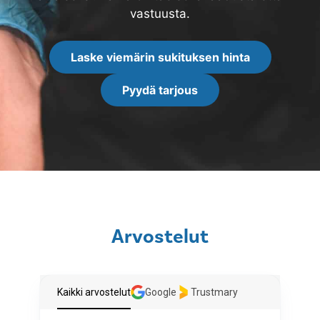
vastuusta.
Laske viemärin sukituksen hinta
Pyydä tarjous
Arvostelut
Kaikki arvostelut
Google
Trustmary