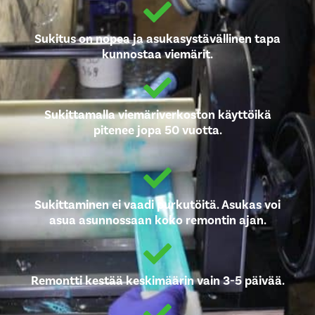
Sukitus on nopea ja asukasystävällinen tapa
kunnostaa viemärit.
Sukittamalla viemäriverkoston käyttöikä
pitenee jopa 50 vuotta.
Sukittaminen ei vaadi purkutöitä. Asukas voi
asua asunnossaan koko remontin ajan.
Remontti kestää keskimäärin vain 3-5 päivää.