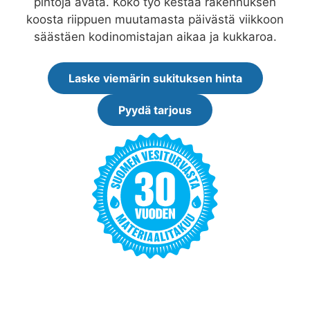
pintoja avata. Koko työ kestää rakennuksen
koosta riippuen muutamasta päivästä viikkoon
säästäen kodinomistajan aikaa ja kukkaroa.
Laske viemärin sukituksen hinta
Pyydä tarjous