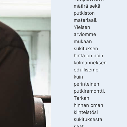
määrä sekä
putkiston
materiaali.
Yleisen
arviomme
mukaan
sukituksen
hinta on noin
kolmanneksen
edullisempi
kuin
perinteinen
putkiremontti.
Tarkan
hinnan oman
kiinteistösi
sukituksesta
saat