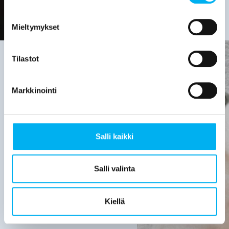
Mieltymykset
Tilastot
Viemäriremontin
Markkinointi
tarve on
hyvä
Salli kaikki
selvittää,
kun:
Salli valinta
Viemärijärjestelmä
on yli 30
Kiellä
vuotta
vanha.