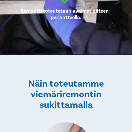
Remontti toteutetaan avaimet käteen -
periaatteella.
Näin toteutamme
viemäriremontin
sukittamalla