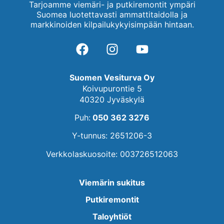
Tarjoamme viemäri- ja putkiremontit ympäri
Suomea luotettavasti ammattitaidolla ja
markkinoiden kilpailukykyisimpään hintaan.
Suomen Vesiturva Oy
Koivupurontie 5
40320 Jyväskylä
Puh:
050 362 3276
Y-tunnus: 2651206-3
Verkkolaskuosoite: 003726512063
Viemärin sukitus
Putkiremontit
Taloyhtiöt