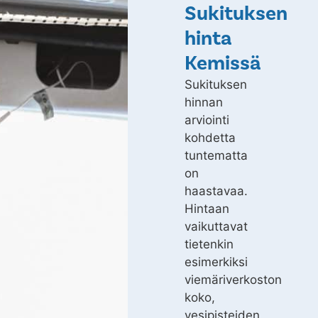
Sukituksen
hinta
Kemissä
Sukituksen
hinnan
arviointi
kohdetta
tuntematta
on
haastavaa.
Hintaan
vaikuttavat
tietenkin
esimerkiksi
viemäriverkoston
koko,
vesipisteiden