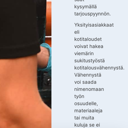
kysymällä
tarjouspyynnön.
Yksityisasiakkaat
eli
kotitaloudet
voivat hakea
viemärin
sukitustyöstä
kotitalousvähennystä.
Vähennystä
voi saada
nimenomaan
työn
osuudelle,
materiaaleja
tai muita
kuluja se ei