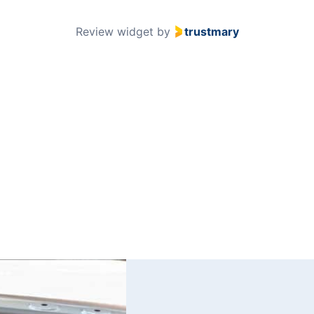
51
Review widget
by
trustmary