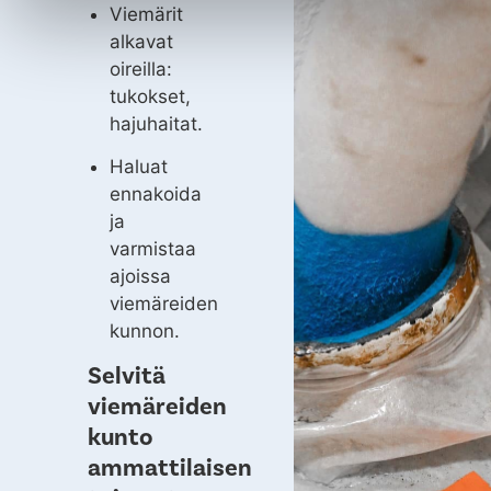
Viemärit
alkavat
oireilla:
tukokset,
hajuhaitat.
Haluat
ennakoida
ja
varmistaa
ajoissa
viemäreiden
kunnon.
Selvitä
viemäreiden
kunto
ammattilaisen