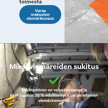
toimesta
Varaa
maksuton
viemärikuvaus
Miksi viemäreiden sukitus
Sukittaminen on vaivattomampi ja
keskimäärin 30 % edullisempi kuin perinteinen
viemäriremontti.