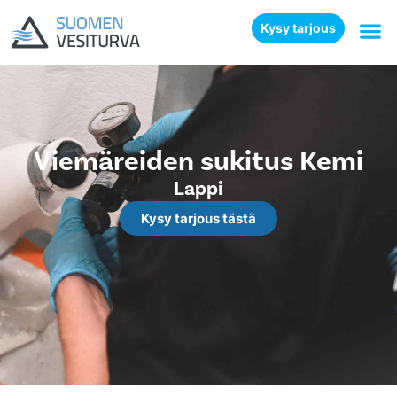
Kysy tarjous
Viemäreiden sukitus Kemi
Lappi
Kysy tarjous tästä