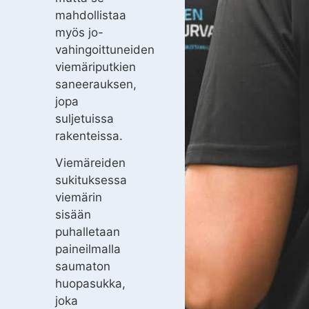
mahdollistaa
myös jo-
vahingoittuneiden
viemäriputkien
saneerauksen,
jopa
suljetuissa
rakenteissa.
Viemäreiden
sukituksessa
viemärin
sisään
puhalletaan
paineilmalla
saumaton
huopasukka,
joka