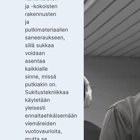
ja -kokoisten
rakennusten
ja
putkimateriaalien
saneeraukseen,
sillä sukkaa
voidaan
asentaa
kaikkialle
sinne, missä
putkiakin on.
Sukitustekniikkaa
käytetään
yleisesti
ennaltaehkäisemään
viemäreiden
vuotovaurioita,
mutta se