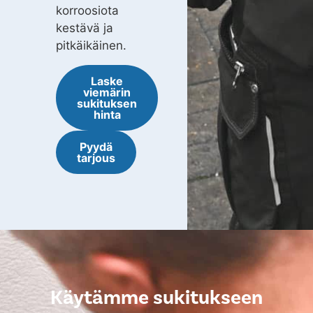
korroosiota
kestävä ja
pitkäikäinen.
Laske
viemärin
sukituksen
hinta
Pyydä
tarjous
Käytämme sukitukseen