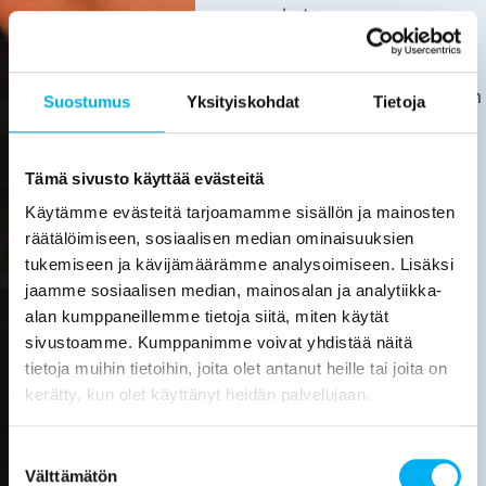
kata.
Asiakas
huolehtii
kotitalousvähennyksen
Suostumus
Yksityiskohdat
Tietoja
hakemisesta
itse.
Tarkemmat
Tämä sivusto käyttää evästeitä
tiedot
Käytämme evästeitä tarjoamamme sisällön ja mainosten
löytyvät
räätälöimiseen, sosiaalisen median ominaisuuksien
verottajan
tukemiseen ja kävijämäärämme analysoimiseen. Lisäksi
sivuilta.
jaamme sosiaalisen median, mainosalan ja analytiikka-
alan kumppaneillemme tietoja siitä, miten käytät
Laske
sivustoamme. Kumppanimme voivat yhdistää näitä
viemärin
tietoja muihin tietoihin, joita olet antanut heille tai joita on
sukituksen
hinta
kerätty, kun olet käyttänyt heidän palvelujaan.
Pyydä
Suostumuksen
tarjous
Välttämätön
valinta