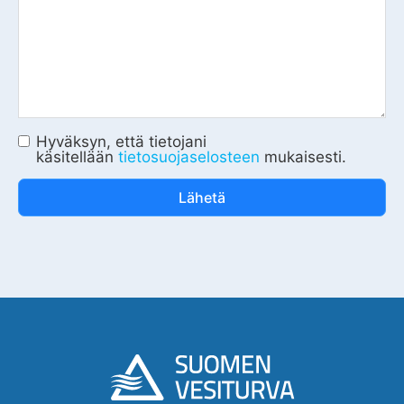
Hyväksyn, että tietojani
käsitellään
tietosuojaselosteen
mukaisesti.
Lähetä