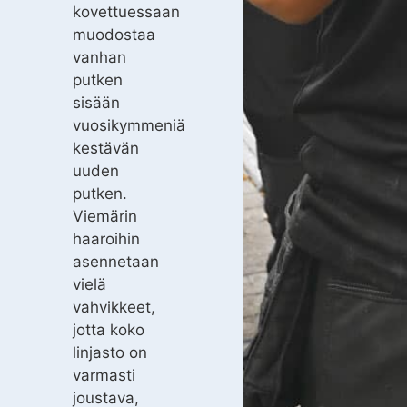
kovettuessaan
muodostaa
vanhan
putken
sisään
vuosikymmeniä
kestävän
uuden
putken.
Viemärin
haaroihin
asennetaan
vielä
vahvikkeet,
jotta koko
linjasto on
varmasti
joustava,