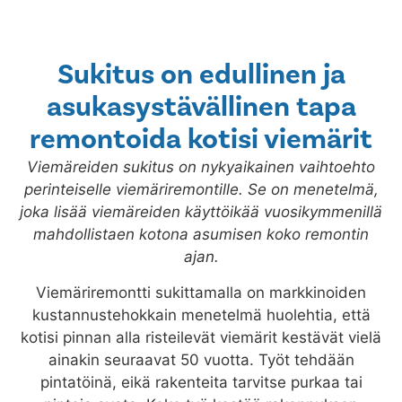
Sukitus on edullinen ja
asukasystävällinen tapa
remontoida kotisi viemärit
Viemäreiden sukitus on nykyaikainen vaihtoehto
perinteiselle viemäriremontille. Se on menetelmä,
joka lisää viemäreiden käyttöikää vuosikymmenillä
mahdollistaen kotona asumisen koko remontin
ajan.
Viemäriremontti sukittamalla on markkinoiden
kustannustehokkain menetelmä huolehtia, että
kotisi pinnan alla risteilevät viemärit kestävät vielä
ainakin seuraavat 50 vuotta. Työt tehdään
pintatöinä, eikä rakenteita tarvitse purkaa tai