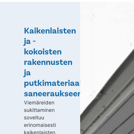
Kaikenlaisten
ja -
kokoisten
rakennusten
ja
putkimateriaalien
saneeraukseen
Viemäreiden
sukittaminen
soveltuu
erinomaisesti
kaikenlaisten