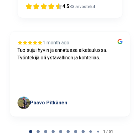
4.5
83
arvostelut
1 month ago
Tuo sujui hyvin ja annetussa aikataulussa.
Työntekijä oli ystävällinen ja kohtelias.
Paavo Pitkänen
Page
1
1 / 51
of