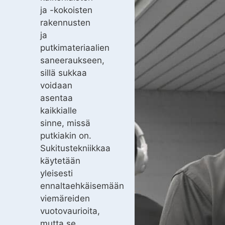
ja -kokoisten
rakennusten
ja
putkimateriaalien
saneeraukseen,
sillä sukkaa
voidaan
asentaa
kaikkialle
sinne, missä
putkiakin on.
Sukitustekniikkaa
käytetään
yleisesti
ennaltaehkäisemään
viemäreiden
vuotovaurioita,
mutta se