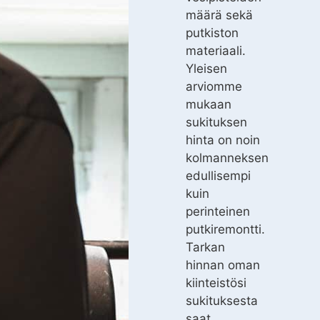
määrä sekä
putkiston
materiaali.
Yleisen
arviomme
mukaan
sukituksen
hinta on noin
kolmanneksen
edullisempi
kuin
perinteinen
putkiremontti.
Tarkan
hinnan oman
kiinteistösi
sukituksesta
saat