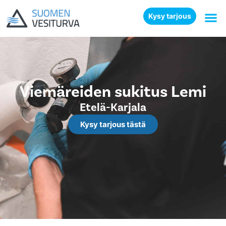
Kysy tarjous
Viemäreiden sukitus Lemi
Etelä-Karjala
Kysy tarjous tästä