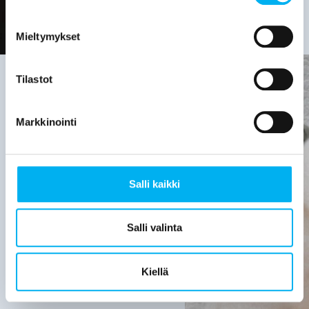
Mieltymykset
Tilastot
Viemäriremontin
Markkinointi
tarve on
hyvä
Salli kaikki
selvittää,
kun:
Salli valinta
Viemärijärjestelmä
on yli 30
Kiellä
vuotta
vanha.