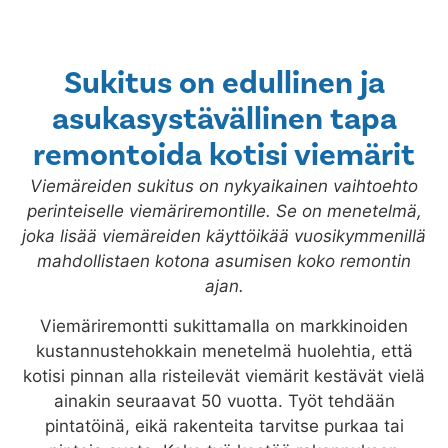
Sukitus on edullinen ja
asukasystävällinen tapa
remontoida kotisi viemärit
Viemäreiden sukitus on nykyaikainen vaihtoehto
perinteiselle viemäriremontille. Se on menetelmä,
joka lisää viemäreiden käyttöikää vuosikymmenillä
mahdollistaen kotona asumisen koko remontin
ajan.
Viemäriremontti sukittamalla on markkinoiden
kustannustehokkain menetelmä huolehtia, että
kotisi pinnan alla risteilevät viemärit kestävät vielä
ainakin seuraavat 50 vuotta. Työt tehdään
pintatöinä, eikä rakenteita tarvitse purkaa tai