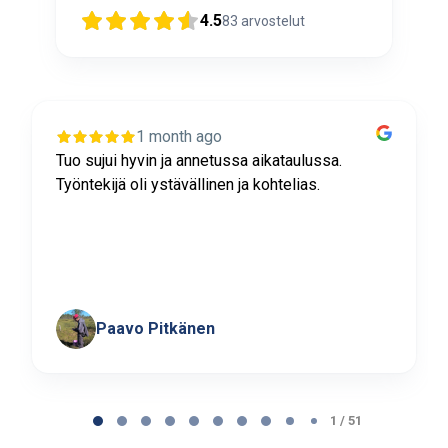
4.5
83
arvostelut
1 month ago
Tuo sujui hyvin ja annetussa aikataulussa.
Työntekijä oli ystävällinen ja kohtelias.
Paavo Pitkänen
Page
1
1 / 51
of