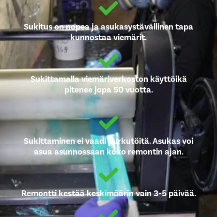
Sukitus on nopea ja asukasystävällinen tapa
kunnostaa viemärit.
Sukittamalla viemäriverkoston käyttöikä
pitenee jopa 50 vuotta.
Sukittaminen ei vaadi purkutöitä. Asukas voi
asua asunnossaan koko remontin ajan.
Remontti kestää keskimäärin vain 3-5 päivää.