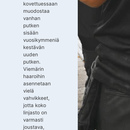
kovettuessaan
muodostaa
vanhan
putken
sisään
vuosikymmeniä
kestävän
uuden
putken.
Viemärin
haaroihin
asennetaan
vielä
vahvikkeet,
jotta koko
linjasto on
varmasti
joustava,