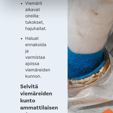
Viemärit
alkavat
oireilla:
tukokset,
hajuhaitat.
Haluat
ennakoida
ja
varmistaa
ajoissa
viemäreiden
kunnon.
Selvitä
viemäreiden
kunto
ammattilaisen