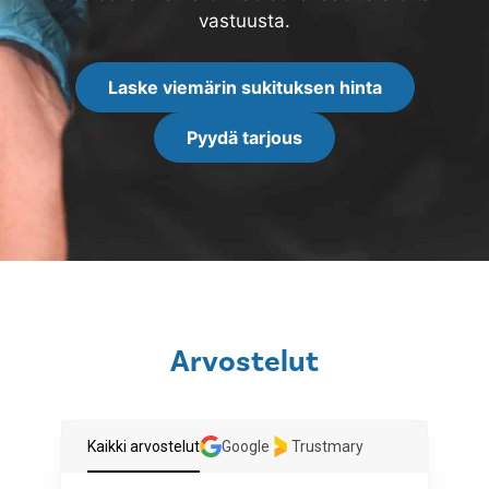
vastuusta.
Laske viemärin sukituksen hinta
Pyydä tarjous
Arvostelut
Kaikki arvostelut
Google
Trustmary