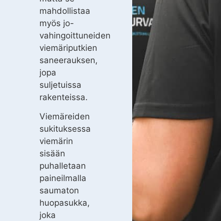
mahdollistaa
myös jo-
vahingoittuneiden
viemäriputkien
saneerauksen,
jopa
suljetuissa
rakenteissa.
Viemäreiden
sukituksessa
viemärin
sisään
puhalletaan
paineilmalla
saumaton
huopasukka,
joka