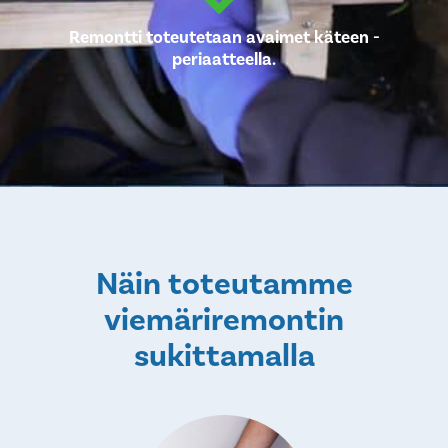
Remontti toteutetaan avaimet käteen -
periaatteella.
Näin toteutamme
viemäriremontin
sukittamalla