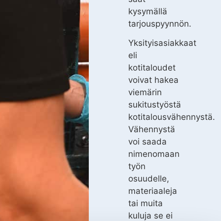
kysymällä
tarjouspyynnön.
Yksityisasiakkaat
eli
kotitaloudet
voivat hakea
viemärin
sukitustyöstä
kotitalousvähennystä.
Vähennystä
voi saada
nimenomaan
työn
osuudelle,
materiaaleja
tai muita
kuluja se ei