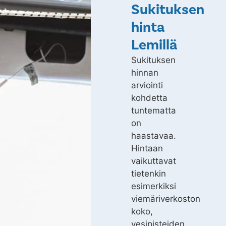
Sukituksen
hinta
Lemillä
Sukituksen
hinnan
arviointi
kohdetta
tuntematta
on
haastavaa.
Hintaan
vaikuttavat
tietenkin
esimerkiksi
viemäriverkoston
koko,
vesipisteiden