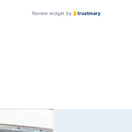
51
Review widget
by
trustmary