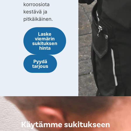
korroosiota
kestävä ja
pitkäikäinen.
Laske
viemärin
sukituksen
hinta
Pyydä
tarjous
Käytämme sukitukseen