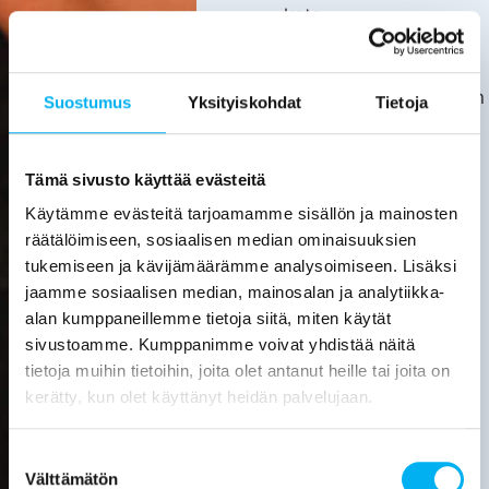
kata.
Asiakas
huolehtii
kotitalousvähennyksen
Suostumus
Yksityiskohdat
Tietoja
hakemisesta
itse.
Tarkemmat
Tämä sivusto käyttää evästeitä
tiedot
Käytämme evästeitä tarjoamamme sisällön ja mainosten
löytyvät
räätälöimiseen, sosiaalisen median ominaisuuksien
verottajan
tukemiseen ja kävijämäärämme analysoimiseen. Lisäksi
sivuilta.
jaamme sosiaalisen median, mainosalan ja analytiikka-
alan kumppaneillemme tietoja siitä, miten käytät
Laske
sivustoamme. Kumppanimme voivat yhdistää näitä
viemärin
tietoja muihin tietoihin, joita olet antanut heille tai joita on
sukituksen
hinta
kerätty, kun olet käyttänyt heidän palvelujaan.
Pyydä
Suostumuksen
tarjous
Välttämätön
valinta