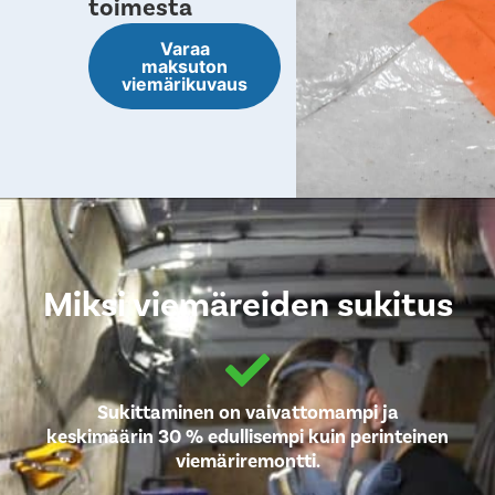
toimesta
Varaa
maksuton
viemärikuvaus
Miksi viemäreiden sukitus
Sukittaminen on vaivattomampi ja
keskimäärin 30 % edullisempi kuin perinteinen
viemäriremontti.