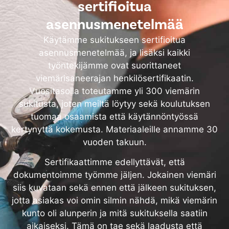
sertifioitua
asennusmenetelmää
Käytämme sukitukseen sertifioitua
asennusmenetelmää, ja lisäksi kaikki
työntekijämme ovat suorittaneet
viemärisaneerajan henkilösertifikaatin.
Vuositasolla toteutamme yli 300 viemärin
sukitusta, joten meiltä löytyy sekä koulutuksen
tuomaa osaamista että käytännöntyössä
kertynyttä kokemusta. Materiaaleille annamme 30
vuoden takuun.
Sertifikaattimme edellyttävät, että
dokumentoimme työmme jäljen. Jokainen viemäri
siis kuvataan sekä ennen että jälkeen sukituksen,
jotta asiakas voi omin silmin nähdä, mikä viemärin
kunto oli alunperin ja mitä sukituksella saatiin
aikaiseksi. Tämä on tae sekä laadusta että