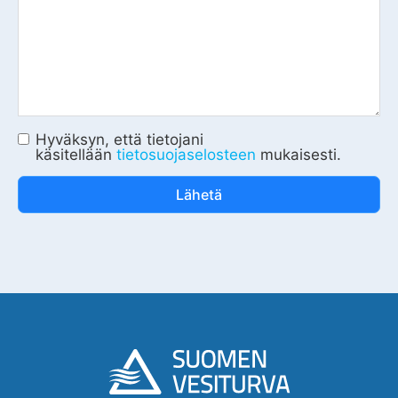
Hyväksyn, että tietojani
käsitellään
tietosuojaselosteen
mukaisesti.
Lähetä