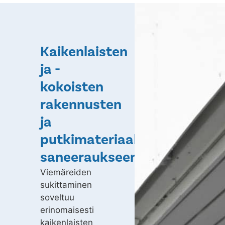
Kaikenlaisten
ja -
kokoisten
rakennusten
ja
putkimateriaalien
saneeraukseen
Viemäreiden
sukittaminen
soveltuu
erinomaisesti
kaikenlaisten