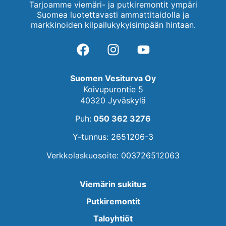
Tarjoamme viemäri- ja putkiremontit ympäri
Suomea luotettavasti ammattitaidolla ja
markkinoiden kilpailukykyisimpään hintaan.
Suomen Vesiturva Oy
Koivupurontie 5
40320 Jyväskylä
Puh:
050 362 3276
Y-tunnus: 2651206-3
Verkkolaskuosoite: 003726512063
Viemärin sukitus
Putkiremontit
Taloyhtiöt