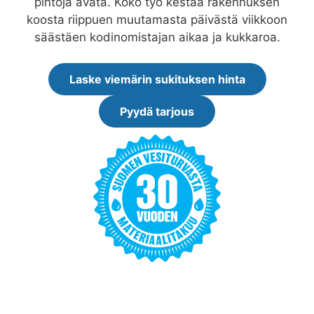
pintoja avata. Koko työ kestää rakennuksen
koosta riippuen muutamasta päivästä viikkoon
säästäen kodinomistajan aikaa ja kukkaroa.
Laske viemärin sukituksen hinta
Pyydä tarjous