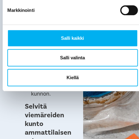
Viemärit
Markkinointi
alkavat
oireilla:
tukokset,
hajuhaitat.
Salli kaikki
Haluat
ennakoida
Salli valinta
ja
varmistaa
Kiellä
ajoissa
viemäreiden
kunnon.
Selvitä
viemäreiden
kunto
ammattilaisen