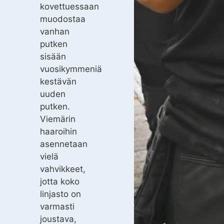
kovettuessaan
muodostaa
vanhan
putken
sisään
vuosikymmeniä
kestävän
uuden
putken.
Viemärin
haaroihin
asennetaan
vielä
vahvikkeet,
jotta koko
linjasto on
varmasti
joustava,