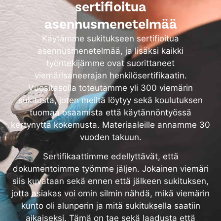
sertifioitua
asennusmenetelmää
Käytämme sukitukseen sertifioitua
asennusmenetelmää, ja lisäksi kaikki
työntekijämme ovat suorittaneet
viemärisaneerajan henkilösertifikaatin.
Vuositasolla toteutamme yli 300 viemärin
sukitusta, joten meiltä löytyy sekä koulutuksen
tuomaa osaamista että käytännöntyössä
kertynyttä kokemusta. Materiaaleille annamme 30
vuoden takuun.
Sertifikaattimme edellyttävät, että
dokumentoimme työmme jäljen. Jokainen viemäri
siis kuvataan sekä ennen että jälkeen sukituksen,
jotta asiakas voi omin silmin nähdä, mikä viemärin
kunto oli alunperin ja mitä sukituksella saatiin
aikaiseksi. Tämä on tae sekä laadusta että