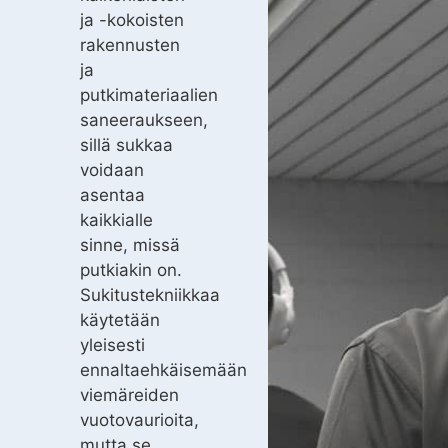
ja -kokoisten
rakennusten
ja
putkimateriaalien
saneeraukseen,
sillä sukkaa
voidaan
asentaa
kaikkialle
sinne, missä
putkiakin on.
Sukitustekniikkaa
käytetään
yleisesti
ennaltaehkäisemään
viemäreiden
vuotovaurioita,
mutta se