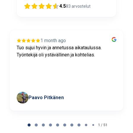
4.5
83
arvostelut
1 month ago
Tuo sujui hyvin ja annetussa aikataulussa.
Työntekijä oli ystävällinen ja kohtelias.
Paavo Pitkänen
Page
1
1 / 51
of