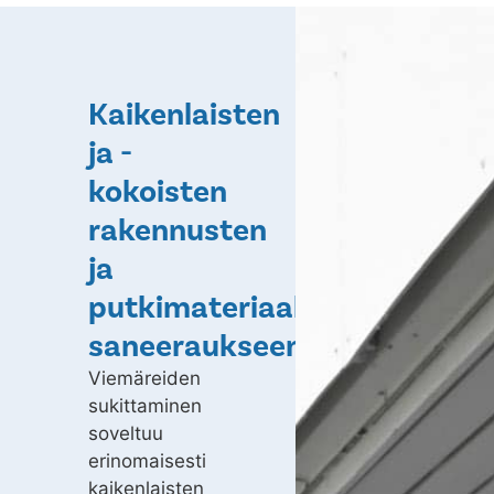
Kaikenlaisten
ja -
kokoisten
rakennusten
ja
putkimateriaalien
saneeraukseen
Viemäreiden
sukittaminen
soveltuu
erinomaisesti
kaikenlaisten