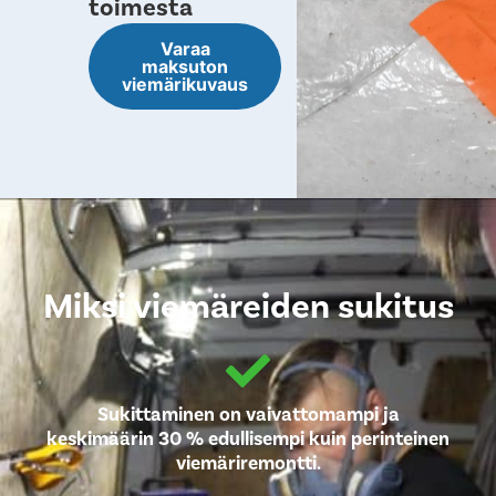
toimesta
Varaa
maksuton
viemärikuvaus
Miksi viemäreiden sukitus
Sukittaminen on vaivattomampi ja
keskimäärin 30 % edullisempi kuin perinteinen
viemäriremontti.