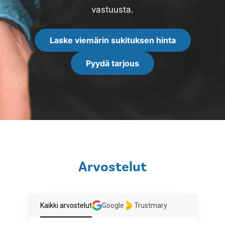
vastuusta.
Laske viemärin sukituksen hinta
Pyydä tarjous
Arvostelut
Kaikki arvostelut
Google
Trustmary