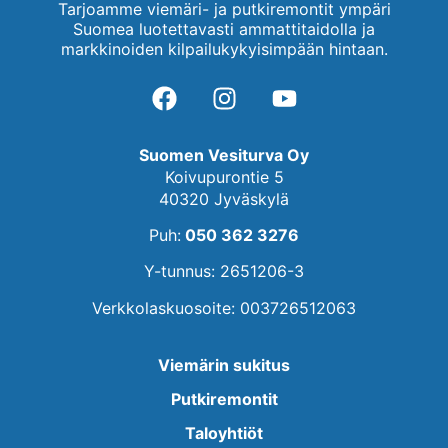
Tarjoamme viemäri- ja putkiremontit ympäri
Suomea luotettavasti ammattitaidolla ja
markkinoiden kilpailukykyisimpään hintaan.
Suomen Vesiturva Oy
Koivupurontie 5
40320 Jyväskylä
Puh:
050 362 3276
Y-tunnus: 2651206-3
Verkkolaskuosoite: 003726512063
Viemärin sukitus
Putkiremontit
Taloyhtiöt