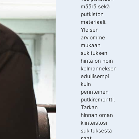
määrä sekä
putkiston
materiaali.
Yleisen
arviomme
mukaan
sukituksen
hinta on noin
kolmanneksen
edullisempi
kuin
perinteinen
putkiremontti.
Tarkan
hinnan oman
kiinteistösi
sukituksesta
saat