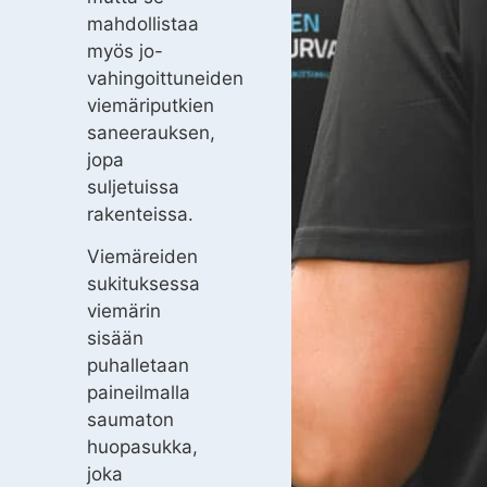
mahdollistaa
myös jo-
vahingoittuneiden
viemäriputkien
saneerauksen,
jopa
suljetuissa
rakenteissa.
Viemäreiden
sukituksessa
viemärin
sisään
puhalletaan
paineilmalla
saumaton
huopasukka,
joka