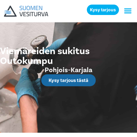
Kysy tarjous
Viemäreiden sukitus
Outokumpu
Pohjois-Karjala
Kysy tarjous tästä