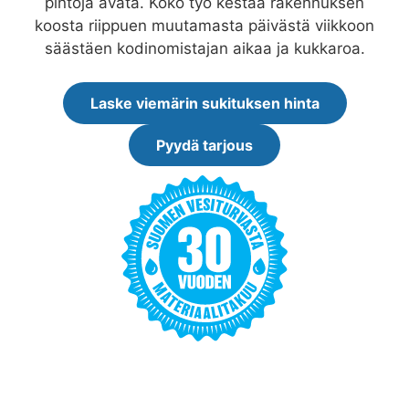
pintoja avata. Koko työ kestää rakennuksen
koosta riippuen muutamasta päivästä viikkoon
säästäen kodinomistajan aikaa ja kukkaroa.
Laske viemärin sukituksen hinta
Pyydä tarjous