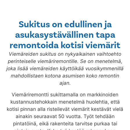
Sukitus on edullinen ja
asukasystävällinen tapa
remontoida kotisi viemärit
Viemäreiden sukitus on nykyaikainen vaihtoehto
perinteiselle viemäriremontille. Se on menetelmä,
joka lisää viemäreiden käyttöikää vuosikymmenillä
mahdollistaen kotona asumisen koko remontin
ajan.
Viemäriremontti sukittamalla on markkinoiden
kustannustehokkain menetelmä huolehtia, että
kotisi pinnan alla risteilevät viemärit kestävät vielä
ainakin seuraavat 50 vuotta. Työt tehdään
pintatöinä, eikä rakenteita tarvitse purkaa tai