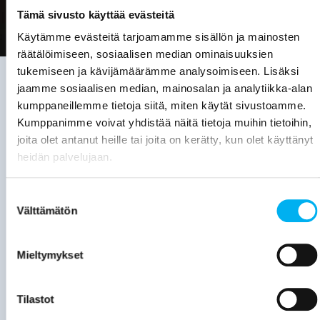
Tämä sivusto käyttää evästeitä
Käytämme evästeitä tarjoamamme sisällön ja mainosten
räätälöimiseen, sosiaalisen median ominaisuuksien
tukemiseen ja kävijämäärämme analysoimiseen. Lisäksi
jaamme sosiaalisen median, mainosalan ja analytiikka-alan
kumppaneillemme tietoja siitä, miten käytät sivustoamme.
Viemäriremontin
Kumppanimme voivat yhdistää näitä tietoja muihin tietoihin,
joita olet antanut heille tai joita on kerätty, kun olet käyttänyt
tarve on
heidän palvelujaan.
hyvä
selvittää,
Suostumuksen
Välttämätön
valinta
kun:
Viemärijärjestelmä
Mieltymykset
on yli 30
vuotta
Tilastot
vanha.