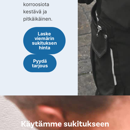
korroosiota
kestävä ja
pitkäikäinen.
Laske
viemärin
sukituksen
hinta
Pyydä
tarjous
Käytämme sukitukseen