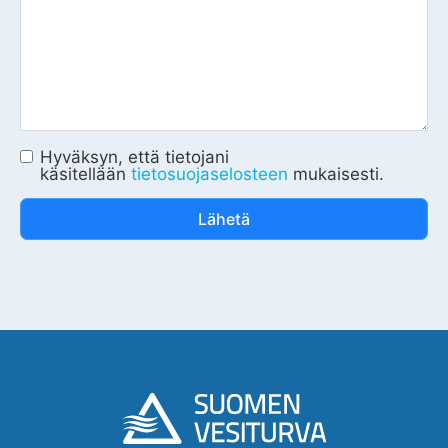
Hyväksyn, että tietojani
käsitellään
tietosuojaselosteen
mukaisesti.
Lähetä