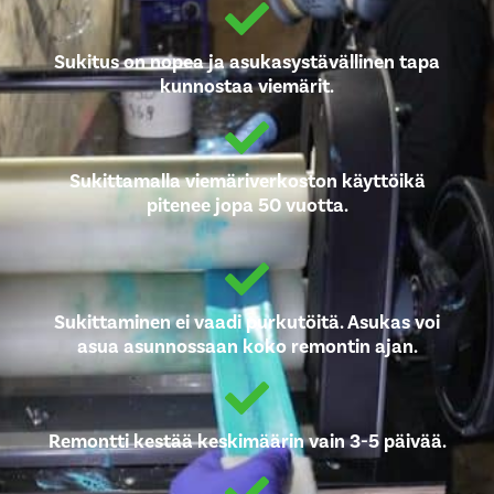
Sukitus on nopea ja asukasystävällinen tapa
kunnostaa viemärit.
Sukittamalla viemäriverkoston käyttöikä
pitenee jopa 50 vuotta.
Sukittaminen ei vaadi purkutöitä. Asukas voi
asua asunnossaan koko remontin ajan.
Remontti kestää keskimäärin vain 3-5 päivää.