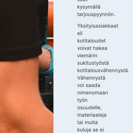
kysymällä
tarjouspyynnön.
Yksityisasiakkaat
eli
kotitaloudet
voivat hakea
viemärin
sukitustyöstä
kotitalousvähennystä.
Vähennystä
voi saada
nimenomaan
työn
osuudelle,
materiaaleja
tai muita
kuluja se ei