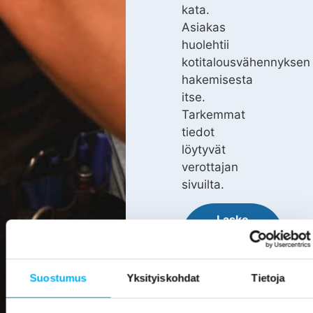
kata.
Asiakas
huolehtii
kotitalousvähennyksen
hakemisesta
itse.
Tarkemmat
tiedot
löytyvät
verottajan
sivuilta.
Laske
viemärin
sukituksen
hinta
Suostumus
Yksityiskohdat
Tietoja
Pyydä
tarjous