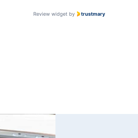
51
Review widget
by
trustmary