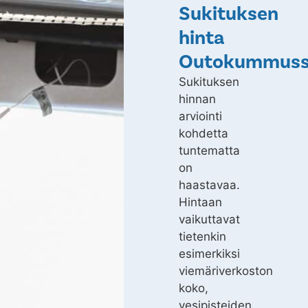
Sukituksen
hinta
Outokummus
Sukituksen
hinnan
arviointi
kohdetta
tuntematta
on
haastavaa.
Hintaan
vaikuttavat
tietenkin
esimerkiksi
viemäriverkoston
koko,
vesipisteiden