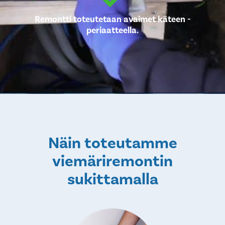
Remontti toteutetaan avaimet käteen -
periaatteella.
Näin toteutamme
viemäriremontin
sukittamalla