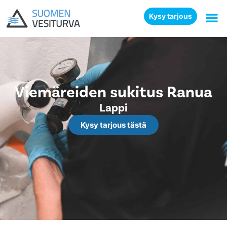
Kysy tarjous
Viemäreiden sukitus Ranua
Lappi
Kysy tarjous tästä