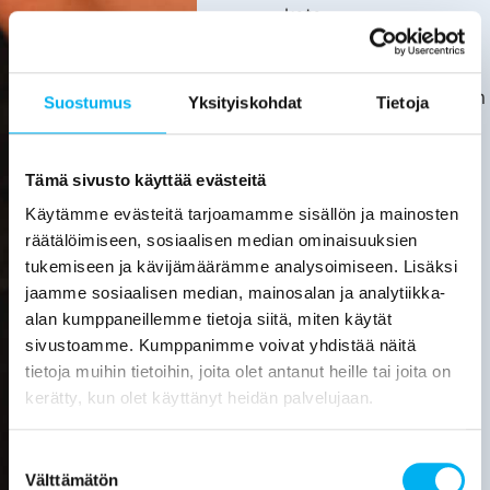
kata.
Asiakas
huolehtii
kotitalousvähennyksen
Suostumus
Yksityiskohdat
Tietoja
hakemisesta
itse.
Tarkemmat
Tämä sivusto käyttää evästeitä
tiedot
Käytämme evästeitä tarjoamamme sisällön ja mainosten
löytyvät
räätälöimiseen, sosiaalisen median ominaisuuksien
verottajan
tukemiseen ja kävijämäärämme analysoimiseen. Lisäksi
sivuilta.
jaamme sosiaalisen median, mainosalan ja analytiikka-
alan kumppaneillemme tietoja siitä, miten käytät
Laske
sivustoamme. Kumppanimme voivat yhdistää näitä
viemärin
tietoja muihin tietoihin, joita olet antanut heille tai joita on
sukituksen
hinta
kerätty, kun olet käyttänyt heidän palvelujaan.
Pyydä
Suostumuksen
tarjous
Välttämätön
valinta