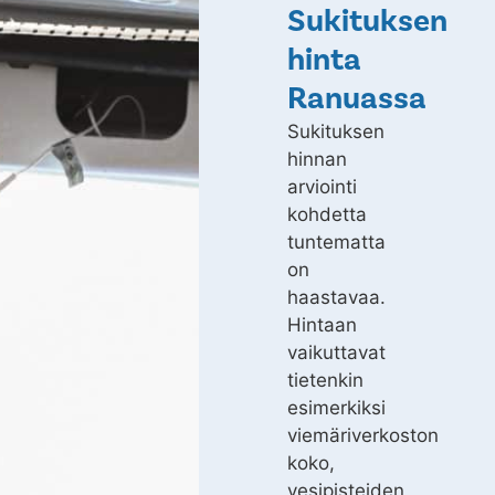
Sukituksen
hinta
Ranuassa
Sukituksen
hinnan
arviointi
kohdetta
tuntematta
on
haastavaa.
Hintaan
vaikuttavat
tietenkin
esimerkiksi
viemäriverkoston
koko,
vesipisteiden