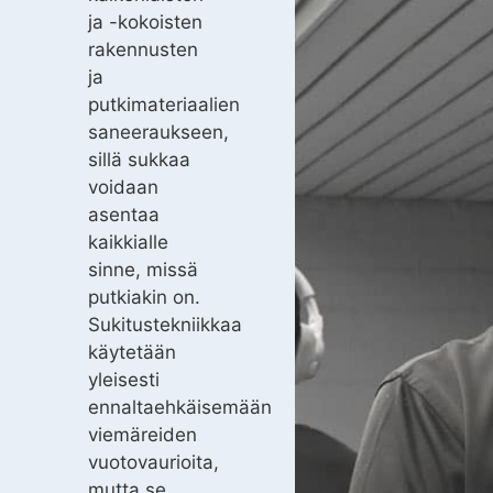
ja -kokoisten
rakennusten
ja
putkimateriaalien
saneeraukseen,
sillä sukkaa
voidaan
asentaa
kaikkialle
sinne, missä
putkiakin on.
Sukitustekniikkaa
käytetään
yleisesti
ennaltaehkäisemään
viemäreiden
vuotovaurioita,
mutta se