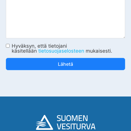
Hyväksyn, että tietojani
käsitellään
tietosuojaselosteen
mukaisesti.
Lähetä