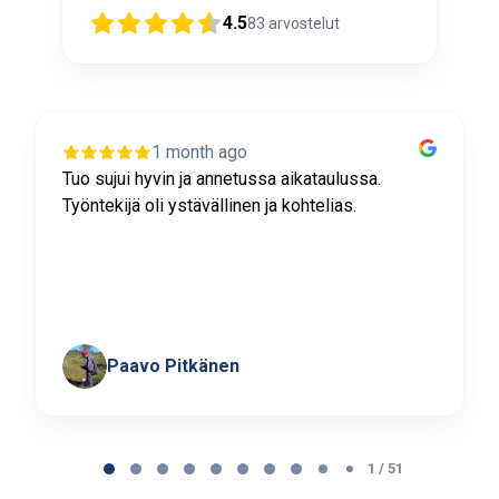
4.5
83
arvostelut
1 month ago
Tuo sujui hyvin ja annetussa aikataulussa.
Työntekijä oli ystävällinen ja kohtelias.
Paavo Pitkänen
Page
1
1 / 51
of