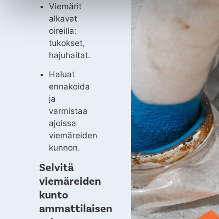
Viemärit
alkavat
oireilla:
tukokset,
hajuhaitat.
Haluat
ennakoida
ja
varmistaa
ajoissa
viemäreiden
kunnon.
Selvitä
viemäreiden
kunto
ammattilaisen