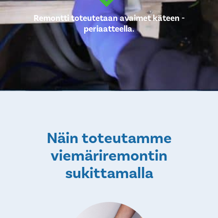
Remontti toteutetaan avaimet käteen -
periaatteella.
Näin toteutamme
viemäriremontin
sukittamalla