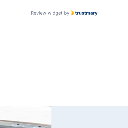
51
Review widget
by
trustmary