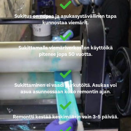
Sukitus on nopea ja asukasystävällinen tapa
kunnostaa viemärit.
Sukittamalla viemäriverkoston käyttöikä
pitenee jopa 50 vuotta.
Sukittaminen ei vaadi purkutöitä. Asukas voi
asua asunnossaan koko remontin ajan.
Remontti kestää keskimäärin vain 3-5 päivää.