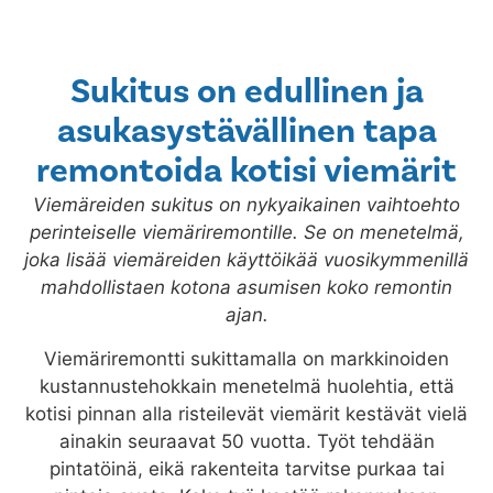
Sukitus on edullinen ja
asukasystävällinen tapa
remontoida kotisi viemärit
Viemäreiden sukitus on nykyaikainen vaihtoehto
perinteiselle viemäriremontille. Se on menetelmä,
joka lisää viemäreiden käyttöikää vuosikymmenillä
mahdollistaen kotona asumisen koko remontin
ajan.
Viemäriremontti sukittamalla on markkinoiden
kustannustehokkain menetelmä huolehtia, että
kotisi pinnan alla risteilevät viemärit kestävät vielä
ainakin seuraavat 50 vuotta. Työt tehdään
pintatöinä, eikä rakenteita tarvitse purkaa tai