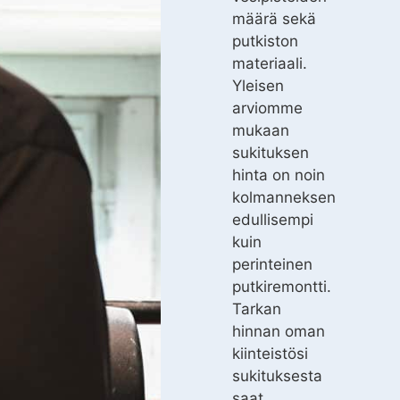
määrä sekä
putkiston
materiaali.
Yleisen
arviomme
mukaan
sukituksen
hinta on noin
kolmanneksen
edullisempi
kuin
perinteinen
putkiremontti.
Tarkan
hinnan oman
kiinteistösi
sukituksesta
saat