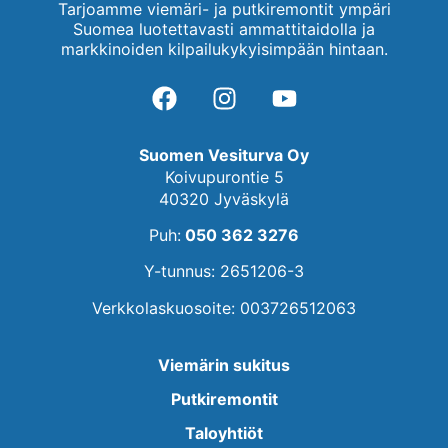
Tarjoamme viemäri- ja putkiremontit ympäri
Suomea luotettavasti ammattitaidolla ja
markkinoiden kilpailukykyisimpään hintaan.
Suomen Vesiturva Oy
Koivupurontie 5
40320 Jyväskylä
Puh:
050 362 3276
Y-tunnus: 2651206-3
Verkkolaskuosoite: 003726512063
Viemärin sukitus
Putkiremontit
Taloyhtiöt