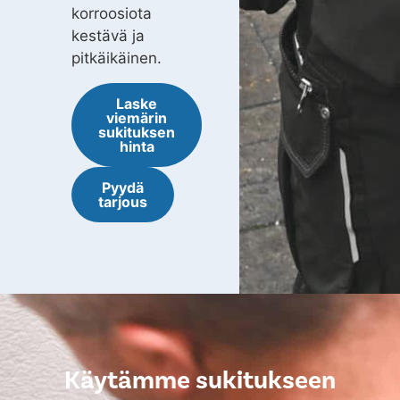
korroosiota
kestävä ja
pitkäikäinen.
Laske
viemärin
sukituksen
hinta
Pyydä
tarjous
Käytämme sukitukseen