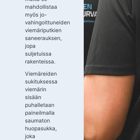
mahdollistaa
myös jo-
vahingoittuneiden
viemäriputkien
saneerauksen,
jopa
suljetuissa
rakenteissa.
Viemäreiden
sukituksessa
viemärin
sisään
puhalletaan
paineilmalla
saumaton
huopasukka,
joka