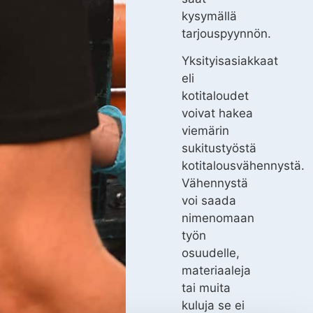
kysymällä
tarjouspyynnön.
Yksityisasiakkaat
eli
kotitaloudet
voivat hakea
viemärin
sukitustyöstä
kotitalousvähennystä.
Vähennystä
voi saada
nimenomaan
työn
osuudelle,
materiaaleja
tai muita
kuluja se ei