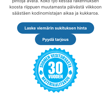
pintoja avata. Koko työ kestää rakennuksen
koosta riippuen muutamasta päivästä viikkoon
säästäen kodinomistajan aikaa ja kukkaroa.
Laske viemärin sukituksen hinta
Pyydä tarjous