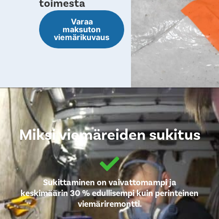
toimesta
Varaa
maksuton
viemärikuvaus
Miksi viemäreiden sukitus
Sukittaminen on vaivattomampi ja
keskimäärin 30 % edullisempi kuin perinteinen
viemäriremontti.