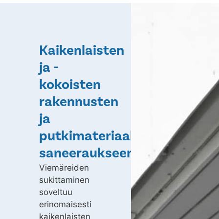
Kaikenlaisten
ja -
kokoisten
rakennusten
ja
putkimateriaalien
saneeraukseen
Viemäreiden
sukittaminen
soveltuu
erinomaisesti
kaikenlaisten