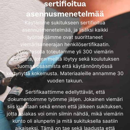
sertifioitua
asennusmenetelmää
Käytämme sukitukseen sertifioitua
asennusmenetelmää, ja lisäksi kaikki
työntekijämme ovat suorittaneet
viemärisaneerajan henkilösertifikaatin.
Vuositasolla toteutamme yli 300 viemärin
sukitusta, joten meiltä löytyy sekä koulutuksen
tuomaa osaamista että käytännöntyössä
kertynyttä kokemusta. Materiaaleille annamme 30
vuoden takuun.
Sertifikaattimme edellyttävät, että
dokumentoimme työmme jäljen. Jokainen viemäri
siis kuvataan sekä ennen että jälkeen sukituksen,
jotta asiakas voi omin silmin nähdä, mikä viemärin
kunto oli alunperin ja mitä sukituksella saatiin
aikaiseksi. Tämä on tae sekä laadusta että