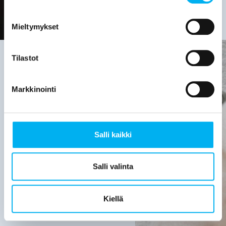
Mieltymykset
Tilastot
Viemäriremontin
Markkinointi
tarve on
hyvä
Salli kaikki
selvittää,
kun:
Salli valinta
Viemärijärjestelmä
on yli 30
Kiellä
vuotta
vanha.