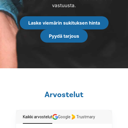
vastuusta.
Laske viemärin sukituksen hinta
Pyydä tarjous
Arvostelut
Kaikki arvostelut
Google
Trustmary