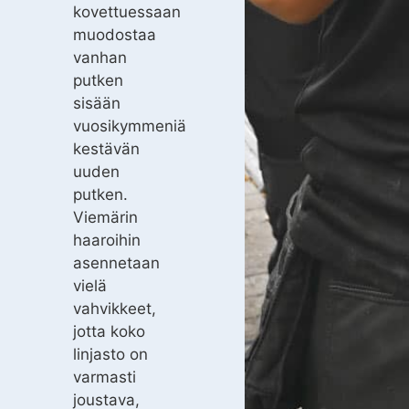
kovettuessaan
muodostaa
vanhan
putken
sisään
vuosikymmeniä
kestävän
uuden
putken.
Viemärin
haaroihin
asennetaan
vielä
vahvikkeet,
jotta koko
linjasto on
varmasti
joustava,