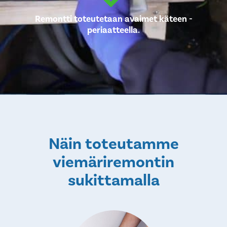
Remontti toteutetaan avaimet käteen -
periaatteella.
Näin toteutamme
viemäriremontin
sukittamalla