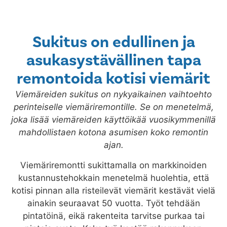
Sukitus on edullinen ja
asukasystävällinen tapa
remontoida kotisi viemärit
Viemäreiden sukitus on nykyaikainen vaihtoehto
perinteiselle viemäriremontille. Se on menetelmä,
joka lisää viemäreiden käyttöikää vuosikymmenillä
mahdollistaen kotona asumisen koko remontin
ajan.
Viemäriremontti sukittamalla on markkinoiden
kustannustehokkain menetelmä huolehtia, että
kotisi pinnan alla risteilevät viemärit kestävät vielä
ainakin seuraavat 50 vuotta. Työt tehdään
pintatöinä, eikä rakenteita tarvitse purkaa tai