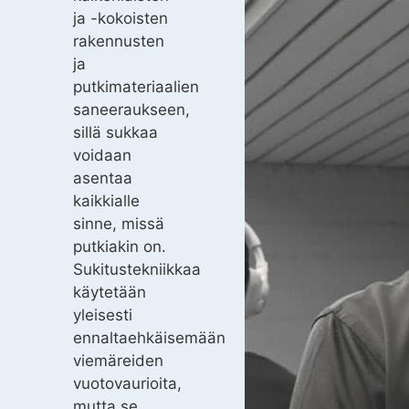
ja -kokoisten
rakennusten
ja
putkimateriaalien
saneeraukseen,
sillä sukkaa
voidaan
asentaa
kaikkialle
sinne, missä
putkiakin on.
Sukitustekniikkaa
käytetään
yleisesti
ennaltaehkäisemään
viemäreiden
vuotovaurioita,
mutta se