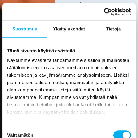
kata.
Asiakas
huolehtii
kotitalousvähennyksen
Suostumus
Yksityiskohdat
Tietoja
hakemisesta
itse.
Tarkemmat
Tämä sivusto käyttää evästeitä
tiedot
Käytämme evästeitä tarjoamamme sisällön ja mainosten
löytyvät
räätälöimiseen, sosiaalisen median ominaisuuksien
verottajan
tukemiseen ja kävijämäärämme analysoimiseen. Lisäksi
sivuilta.
jaamme sosiaalisen median, mainosalan ja analytiikka-
alan kumppaneillemme tietoja siitä, miten käytät
Laske
sivustoamme. Kumppanimme voivat yhdistää näitä
viemärin
tietoja muihin tietoihin, joita olet antanut heille tai joita on
sukituksen
hinta
kerätty, kun olet käyttänyt heidän palvelujaan.
Pyydä
Suostumuksen
tarjous
Välttämätön
valinta