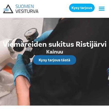
Kysy tarjous
Viemäreiden sukitus Ristijärvi
Kainuu
Kysy tarjous tästä