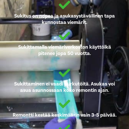
Sukitus on nopea ja asukasystävällinen tapa
kunnostaa viemärit.
Sukittamalla viemäriverkoston käyttöikä
pitenee jopa 50 vuotta.
Sukittaminen ei vaadi purkutöitä. Asukas voi
asua asunnossaan koko remontin ajan.
Remontti kestää keskimäärin vain 3-5 päivää.