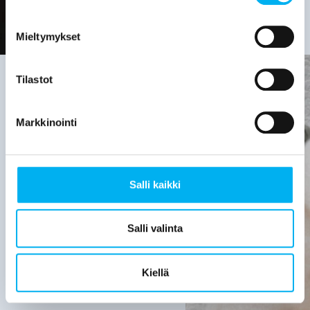
Mieltymykset
Tilastot
Viemäriremontin
Markkinointi
tarve on
hyvä
Salli kaikki
selvittää,
kun:
Salli valinta
Viemärijärjestelmä
on yli 30
Kiellä
vuotta
vanha.