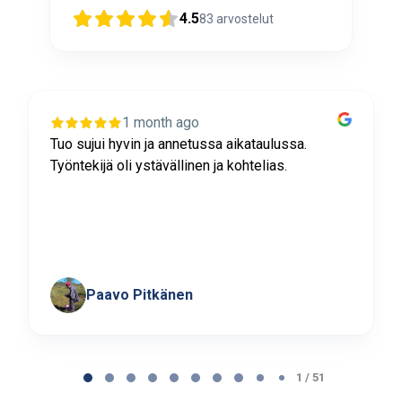
4.5
83
arvostelut
1 month ago
Tuo sujui hyvin ja annetussa aikataulussa.
Työntekijä oli ystävällinen ja kohtelias.
Paavo Pitkänen
Page
1
1 / 51
of