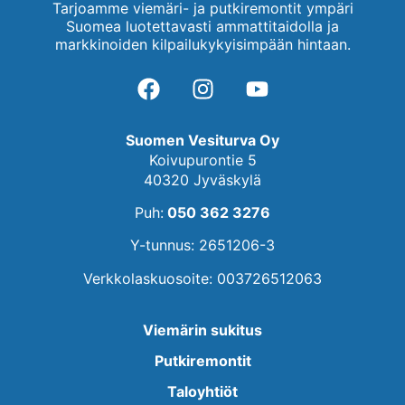
Tarjoamme viemäri- ja putkiremontit ympäri
Suomea luotettavasti ammattitaidolla ja
markkinoiden kilpailukykyisimpään hintaan.
Suomen Vesiturva Oy
Koivupurontie 5
40320 Jyväskylä
Puh:
050 362 3276
Y-tunnus: 2651206-3
Verkkolaskuosoite: 003726512063
Viemärin sukitus
Putkiremontit
Taloyhtiöt