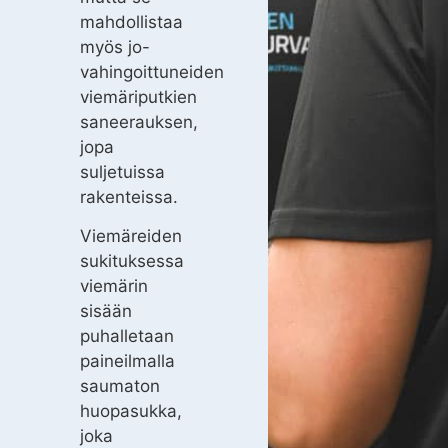
mahdollistaa
myös jo-
vahingoittuneiden
viemäriputkien
saneerauksen,
jopa
suljetuissa
rakenteissa.
Viemäreiden
sukituksessa
viemärin
sisään
puhalletaan
paineilmalla
saumaton
huopasukka,
joka