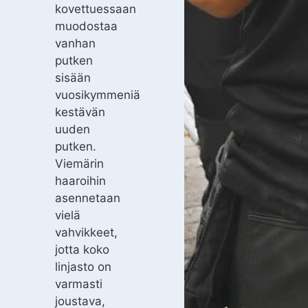
kovettuessaan
muodostaa
vanhan
putken
sisään
vuosikymmeniä
kestävän
uuden
putken.
Viemärin
haaroihin
asennetaan
vielä
vahvikkeet,
jotta koko
linjasto on
varmasti
joustava,