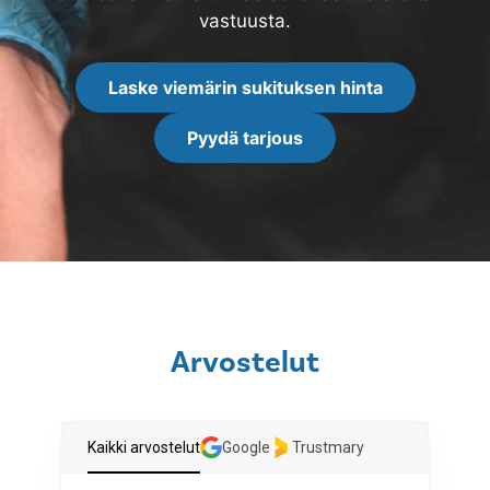
vastuusta.
Laske viemärin sukituksen hinta
Pyydä tarjous
Arvostelut
Kaikki arvostelut
Google
Trustmary