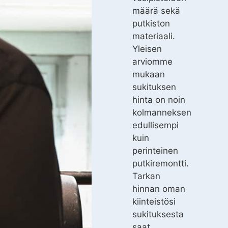
määrä sekä
putkiston
materiaali.
Yleisen
arviomme
mukaan
sukituksen
hinta on noin
kolmanneksen
edullisempi
kuin
perinteinen
putkiremontti.
Tarkan
hinnan oman
kiinteistösi
sukituksesta
saat