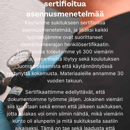
sertifioitua
asennusmenetelmää
Käytämme sukitukseen sertifioitua
asennusmenetelmää, ja lisäksi kaikki
työntekijämme ovat suorittaneet
viemärisaneerajan henkilösertifikaatin.
Vuositasolla toteutamme yli 300 viemärin
sukitusta, joten meiltä löytyy sekä koulutuksen
tuomaa osaamista että käytännöntyössä
kertynyttä kokemusta. Materiaaleille annamme 30
vuoden takuun.
Sertifikaattimme edellyttävät, että
dokumentoimme työmme jäljen. Jokainen viemäri
siis kuvataan sekä ennen että jälkeen sukituksen,
jotta asiakas voi omin silmin nähdä, mikä viemärin
kunto oli alunperin ja mitä sukituksella saatiin
aikaiseksi. Tämä on tae sekä laadusta että