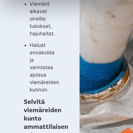
Viemärit
alkavat
oireilla:
tukokset,
hajuhaitat.
Haluat
ennakoida
ja
varmistaa
ajoissa
viemäreiden
kunnon.
Selvitä
viemäreiden
kunto
ammattilaisen