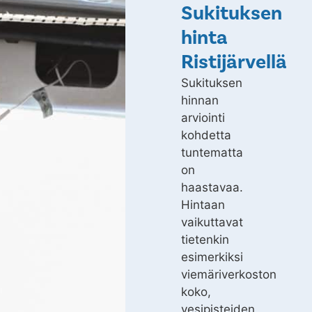
Sukituksen
hinta
Ristijärvellä
Sukituksen
hinnan
arviointi
kohdetta
tuntematta
on
haastavaa.
Hintaan
vaikuttavat
tietenkin
esimerkiksi
viemäriverkoston
koko,
vesipisteiden