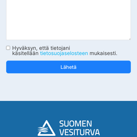
Hyväksyn, että tietojani
käsitellään
tietosuojaselosteen
mukaisesti.
Lähetä