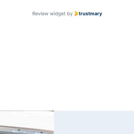
51
Review widget
by
trustmary