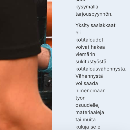
kysymällä
tarjouspyynnön.
Yksityisasiakkaat
eli
kotitaloudet
voivat hakea
viemärin
sukitustyöstä
kotitalousvähennystä.
Vähennystä
voi saada
nimenomaan
työn
osuudelle,
materiaaleja
tai muita
kuluja se ei