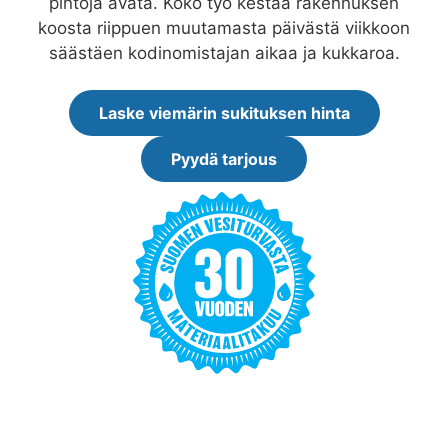
pintoja avata. Koko työ kestää rakennuksen
koosta riippuen muutamasta päivästä viikkoon
säästäen kodinomistajan aikaa ja kukkaroa.
Laske viemärin sukituksen hinta
Pyydä tarjous