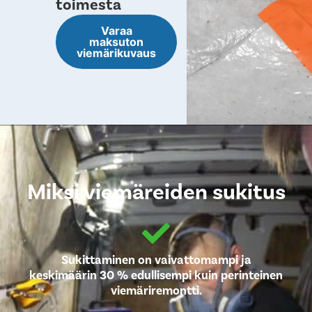
toimesta
Varaa
maksuton
viemärikuvaus
Miksi viemäreiden sukitus
Sukittaminen on vaivattomampi ja
keskimäärin 30 % edullisempi kuin perinteinen
viemäriremontti.