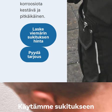
korroosiota
kestävä ja
pitkäikäinen.
Laske
viemärin
sukituksen
hinta
Pyydä
tarjous
Käytämme sukitukseen