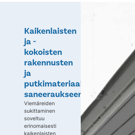
Kaikenlaisten
ja -
kokoisten
rakennusten
ja
putkimateriaalien
saneeraukseen
Viemäreiden
sukittaminen
soveltuu
erinomaisesti
kaikenlaisten