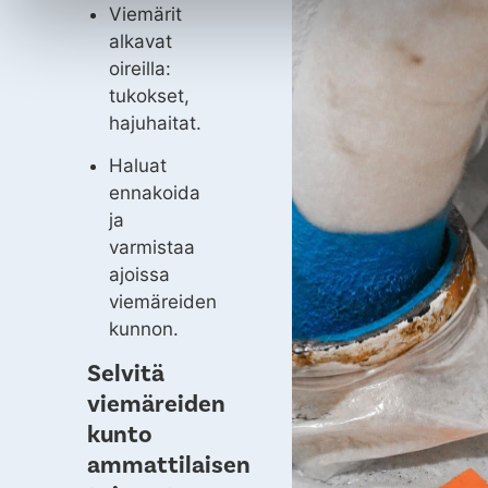
Viemärit
alkavat
oireilla:
tukokset,
hajuhaitat.
Haluat
ennakoida
ja
varmistaa
ajoissa
viemäreiden
kunnon.
Selvitä
viemäreiden
kunto
ammattilaisen