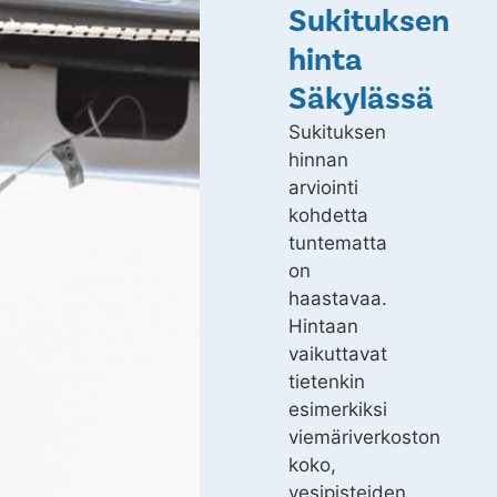
Sukituksen
hinta
Säkylässä
Sukituksen
hinnan
arviointi
kohdetta
tuntematta
on
haastavaa.
Hintaan
vaikuttavat
tietenkin
esimerkiksi
viemäriverkoston
koko,
vesipisteiden