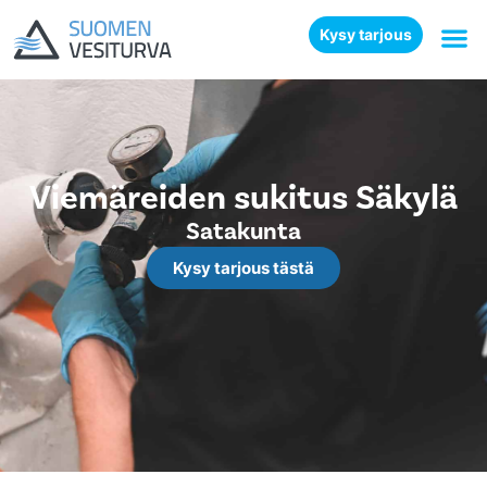
Kysy tarjous
Viemäreiden sukitus Säkylä
Satakunta
Kysy tarjous tästä