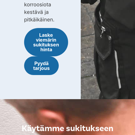
korroosiota
kestävä ja
pitkäikäinen.
Laske
viemärin
sukituksen
hinta
Pyydä
tarjous
Käytämme sukitukseen