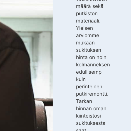
määrä sekä
putkiston
materiaali.
Yleisen
arviomme
mukaan
sukituksen
hinta on noin
kolmanneksen
edullisempi
kuin
perinteinen
putkiremontti.
Tarkan
hinnan oman
kiinteistösi
sukituksesta
saat