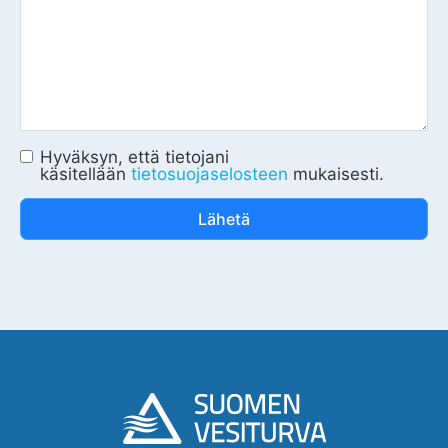
Hyväksyn, että tietojani
käsitellään
tietosuojaselosteen
mukaisesti.
Lähetä