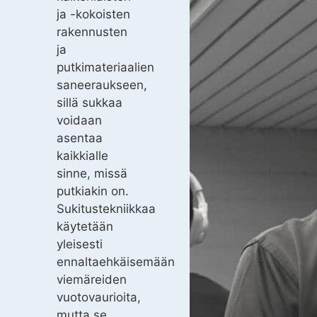
ja -kokoisten
rakennusten
ja
putkimateriaalien
saneeraukseen,
sillä sukkaa
voidaan
asentaa
kaikkialle
sinne, missä
putkiakin on.
Sukitustekniikkaa
käytetään
yleisesti
ennaltaehkäisemään
viemäreiden
vuotovaurioita,
mutta se