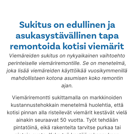
Sukitus on edullinen ja
asukasystävällinen tapa
remontoida kotisi viemärit
Viemäreiden sukitus on nykyaikainen vaihtoehto
perinteiselle viemäriremontille. Se on menetelmä,
joka lisää viemäreiden käyttöikää vuosikymmenillä
mahdollistaen kotona asumisen koko remontin
ajan.
Viemäriremontti sukittamalla on markkinoiden
kustannustehokkain menetelmä huolehtia, että
kotisi pinnan alla risteilevät viemärit kestävät vielä
ainakin seuraavat 50 vuotta. Työt tehdään
pintatöinä, eikä rakenteita tarvitse purkaa tai