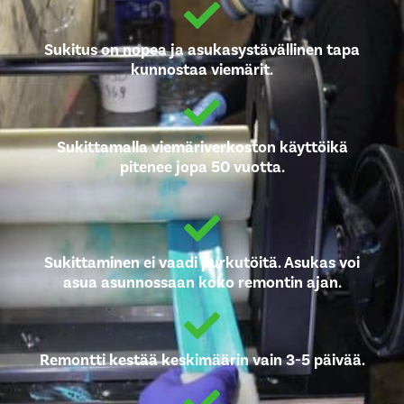
Sukitus on nopea ja asukasystävällinen tapa
kunnostaa viemärit.
Sukittamalla viemäriverkoston käyttöikä
pitenee jopa 50 vuotta.
Sukittaminen ei vaadi purkutöitä. Asukas voi
asua asunnossaan koko remontin ajan.
Remontti kestää keskimäärin vain 3-5 päivää.