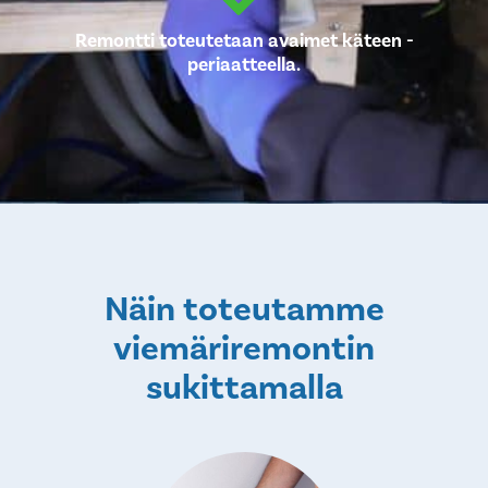
Remontti toteutetaan avaimet käteen -
periaatteella.
Näin toteutamme
viemäriremontin
sukittamalla