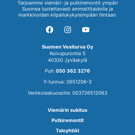
Tarjoamme viemäri- ja putkiremontit ympäri
Suomea luotettavasti ammattitaidolla ja
markkinoiden kilpailukykyisimpään hintaan.
Suomen Vesiturva Oy
Koivupurontie 5
40320 Jyväskylä
Puh:
050 362 3276
Y-tunnus: 2651206-3
Verkkolaskuosoite: 003726512063
Viemärin sukitus
Putkiremontit
Taloyhtiöt