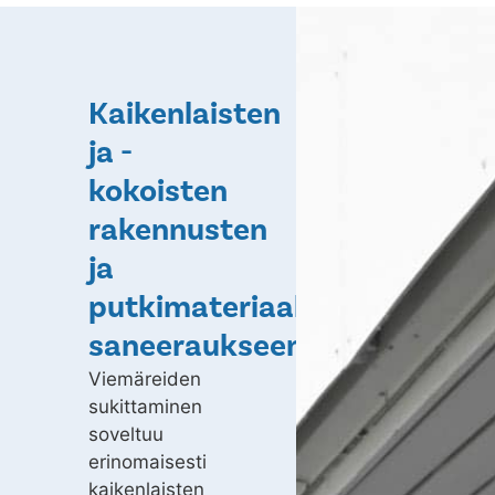
Kaikenlaisten
ja -
kokoisten
rakennusten
ja
putkimateriaalien
saneeraukseen
Viemäreiden
sukittaminen
soveltuu
erinomaisesti
kaikenlaisten