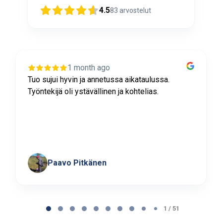
4.5
83
arvostelut
1 month ago
Tuo sujui hyvin ja annetussa aikataulussa.
Työntekijä oli ystävällinen ja kohtelias.
Paavo Pitkänen
Page
1
1 / 51
of