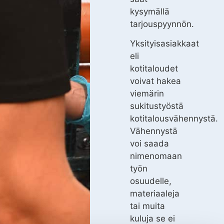
kysymällä
tarjouspyynnön.
Yksityisasiakkaat
eli
kotitaloudet
voivat hakea
viemärin
sukitustyöstä
kotitalousvähennystä.
Vähennystä
voi saada
nimenomaan
työn
osuudelle,
materiaaleja
tai muita
kuluja se ei