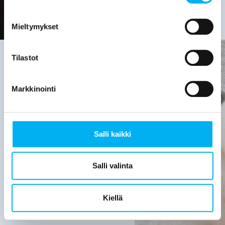
Mieltymykset
Tilastot
Viemäriremontin
Markkinointi
tarve on
hyvä
Salli kaikki
selvittää,
kun:
Salli valinta
Viemärijärjestelmä
on yli 30
Kiellä
vuotta
vanha.