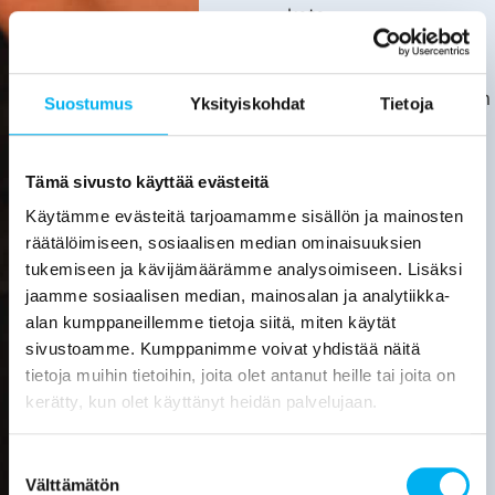
kata.
Asiakas
huolehtii
kotitalousvähennyksen
Suostumus
Yksityiskohdat
Tietoja
hakemisesta
itse.
Tarkemmat
Tämä sivusto käyttää evästeitä
tiedot
Käytämme evästeitä tarjoamamme sisällön ja mainosten
löytyvät
räätälöimiseen, sosiaalisen median ominaisuuksien
verottajan
tukemiseen ja kävijämäärämme analysoimiseen. Lisäksi
sivuilta.
jaamme sosiaalisen median, mainosalan ja analytiikka-
alan kumppaneillemme tietoja siitä, miten käytät
Laske
sivustoamme. Kumppanimme voivat yhdistää näitä
viemärin
tietoja muihin tietoihin, joita olet antanut heille tai joita on
sukituksen
hinta
kerätty, kun olet käyttänyt heidän palvelujaan.
Pyydä
Suostumuksen
tarjous
Välttämätön
valinta