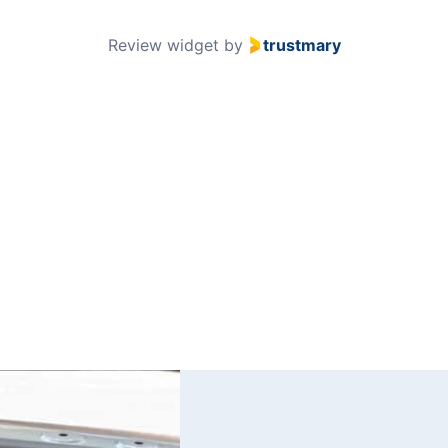
51
Review widget
by
trustmary