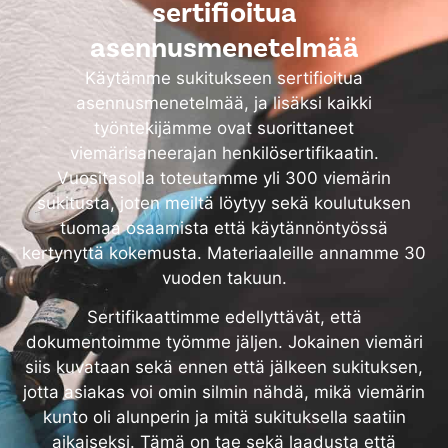
sertifioitua
asennusmenetelmää
Käytämme sukitukseen sertifioitua
asennusmenetelmää, ja lisäksi kaikki
työntekijämme ovat suorittaneet
viemärisaneerajan henkilösertifikaatin.
Vuositasolla toteutamme yli 300 viemärin
sukitusta, joten meiltä löytyy sekä koulutuksen
tuomaa osaamista että käytännöntyössä
kertynyttä kokemusta. Materiaaleille annamme 30
vuoden takuun.
Sertifikaattimme edellyttävät, että
dokumentoimme työmme jäljen. Jokainen viemäri
siis kuvataan sekä ennen että jälkeen sukituksen,
jotta asiakas voi omin silmin nähdä, mikä viemärin
kunto oli alunperin ja mitä sukituksella saatiin
aikaiseksi. Tämä on tae sekä laadusta että