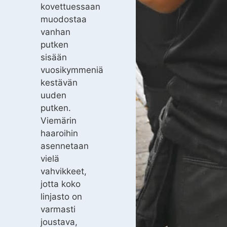
kovettuessaan
muodostaa
vanhan
putken
sisään
vuosikymmeniä
kestävän
uuden
putken.
Viemärin
haaroihin
asennetaan
vielä
vahvikkeet,
jotta koko
linjasto on
varmasti
joustava,