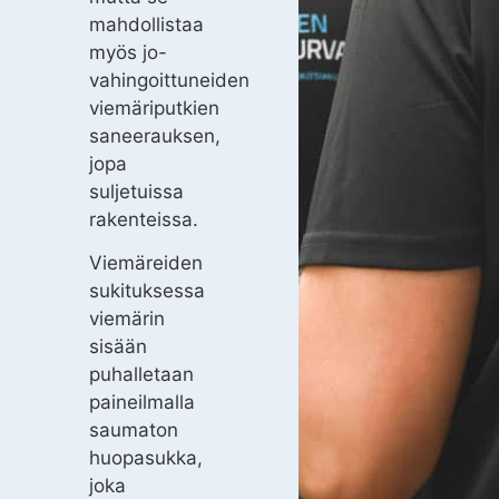
mahdollistaa
myös jo-
vahingoittuneiden
viemäriputkien
saneerauksen,
jopa
suljetuissa
rakenteissa.
Viemäreiden
sukituksessa
viemärin
sisään
puhalletaan
paineilmalla
saumaton
huopasukka,
joka