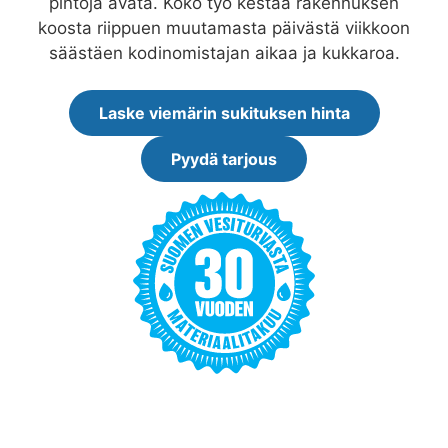
pintoja avata. Koko työ kestää rakennuksen
koosta riippuen muutamasta päivästä viikkoon
säästäen kodinomistajan aikaa ja kukkaroa.
Laske viemärin sukituksen hinta
Pyydä tarjous