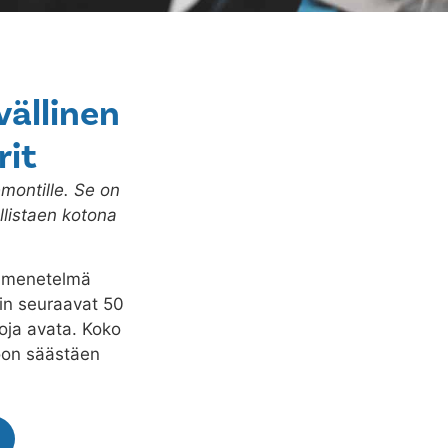
vällinen
rit
montille. Se on
listaen kotona
n menetelmä
akin seuraavat 50
toja avata. Koko
oon säästäen