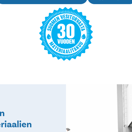
en
riaalien