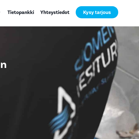
Tietopankki
Yhteystiedot
Kysy tarjous
en