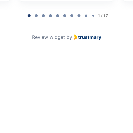
1 / 17
Review widget
by
trustmary