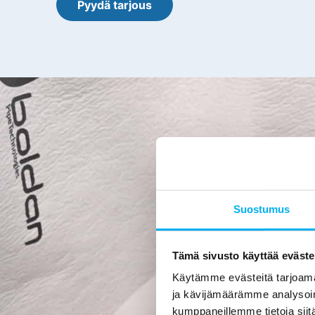
Pyydä tarjous
K
Käytämm
Suostumus
työntekijämme 
toteutamme yl
osaamista et
Tämä sivusto käyttää eväste
Käytämme evästeitä tarjoama
Sertifikaatti
ja kävijämäärämme analysoim
siis kuvataan s
kumppaneillemme tietoja siitä