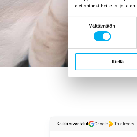
mikä viemärin 
olet antanut heille tai joita o
Suostumuksen
Välttämätön
valinta
Kiellä
Kaikki arvostelut
Google
Trustmary