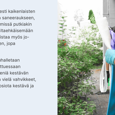
sti kaikenlaisten
en saneeraukseen,
 missä putkiakin
naltaehkäisemään
istaa myös jo-
en, jopa
halletaan
ettuessaan
eniä kestävän
vielä vahvikkeet,
osiota kestävä ja