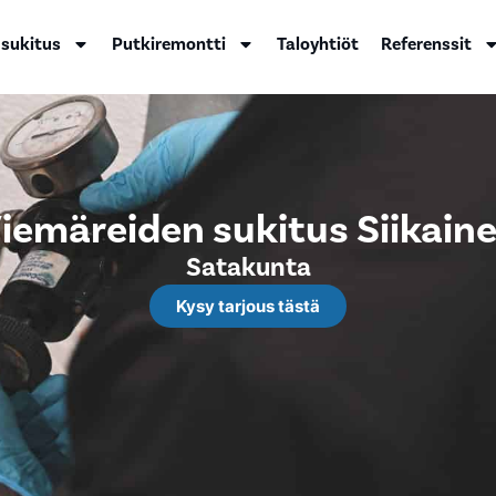
 sukitus
Putkiremontti
Taloyhtiöt
Referenssit
iemäreiden sukitus Siikain
Satakunta
Kysy tarjous tästä