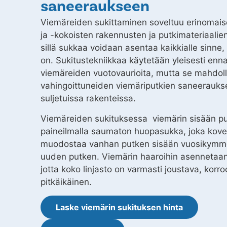
saneeraukseen
Viemäreiden sukittaminen soveltuu erinomaise
ja -kokoisten rakennusten ja putkimateriaali
sillä sukkaa voidaan asentaa kaikkialle sinne,
on. Sukitustekniikkaa käytetään yleisesti en
viemäreiden vuotovaurioita, mutta se mahdoll
vahingoittuneiden viemäriputkien saneerauks
suljetuissa rakenteissa.
Viemäreiden sukituksessa viemärin sisään pu
paineilmalla saumaton huopasukka, joka kov
muodostaa vanhan putken sisään vuosikymm
uuden putken. Viemärin haaroihin asennetaan 
jotta koko linjasto on varmasti joustava, korro
pitkäikäinen.
Laske viemärin sukituksen hinta