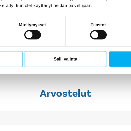
kunto oli alunperin ja mitä sukituksella saatiin aikaisek
n kerätty, kun olet käyttänyt heidän palvelujaan.
sekä laadusta että vastuusta.
Mieltymykset
Tilastot
Laske viemärin sukituksen hinta
Pyydä tarjous
Salli valinta
Arvostelut