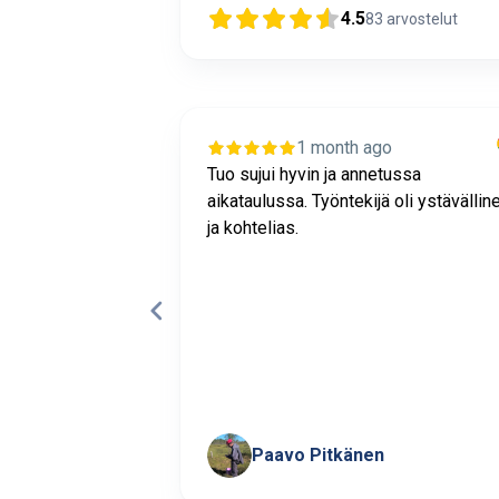
4.5
83
arvostelut
1 month ago
sujui
Tuo sujui hyvin ja annetussa
 mukaisesti.
aikataulussa. Työntekijä oli ystävällin
WC:n lavuaarin
ja kohtelias.
i onnistunut ja
la putkella
Paavo Pitkänen