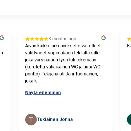
3 months ago
Aivan kaikki tarkennukset eivät olleet
Ka
en
välittyneet sopimuksen tekijältä sille,
joka varsinaisen työn tuli tekemään
(korotettu väliaikainen WC ja uusi WC
pönttö). Tekijänä oli Jani Tuomainen,
joka k...
Näytä enemmän
Tukiainen Jonna