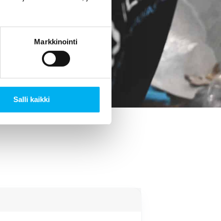
si. Tämä on tae
Markkinointi
Salli kaikki