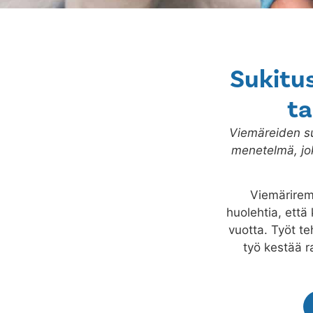
Sukitus
ta
Viemäreiden su
menetelmä, jo
Viemärirem
huolehtia, että 
vuotta. Työt te
työ kestää 