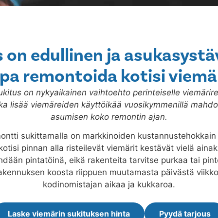
 on edullinen ja asukasystä
pa remontoida kotisi viemä
kitus on nykyaikainen vaihtoehto perinteiselle viemärire
ka lisää viemäreiden käyttöikää vuosikymmenillä mahdol
asumisen koko remontin ajan.
ontti sukittamalla on markkinoiden kustannustehokkai
kotisi pinnan alla risteilevät viemärit kestävät vielä ain
hdään pintatöinä, eikä rakenteita tarvitse purkaa tai pin
rakennuksen koosta riippuen muutamasta päivästä viikk
kodinomistajan aikaa ja kukkaroa.
Laske viemärin sukituksen hinta
Pyydä tarjous