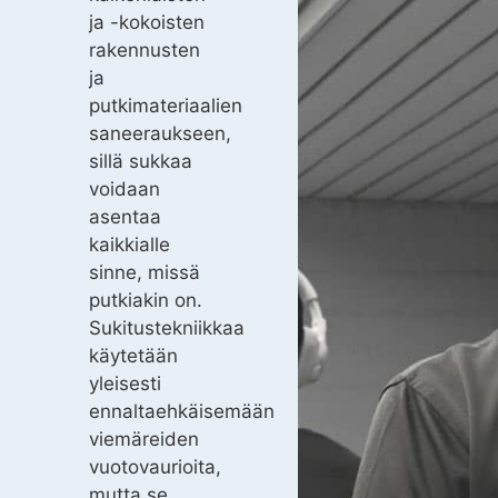
ja -kokoisten
rakennusten
ja
putkimateriaalien
saneeraukseen,
sillä sukkaa
voidaan
asentaa
kaikkialle
sinne, missä
putkiakin on.
Sukitustekniikkaa
käytetään
yleisesti
ennaltaehkäisemään
viemäreiden
vuotovaurioita,
mutta se