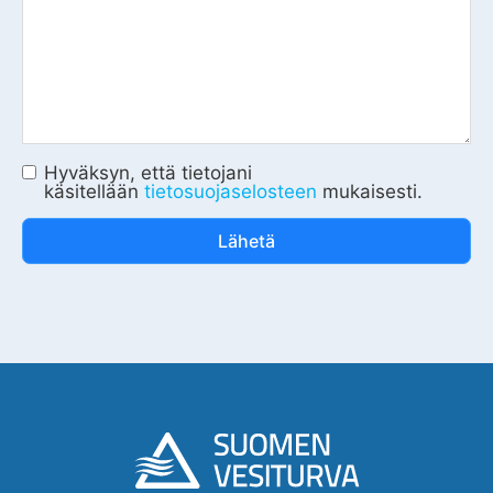
Hyväksyn, että tietojani
käsitellään
tietosuojaselosteen
mukaisesti.
Lähetä