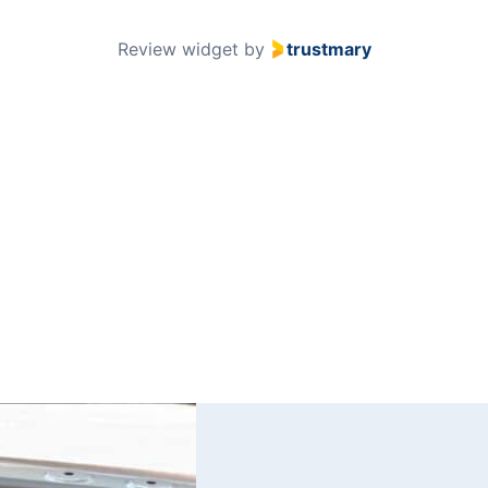
51
Review widget
by
trustmary