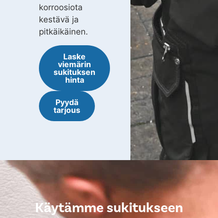
korroosiota
kestävä ja
pitkäikäinen.
Laske
viemärin
sukituksen
hinta
Pyydä
tarjous
Käytämme sukitukseen