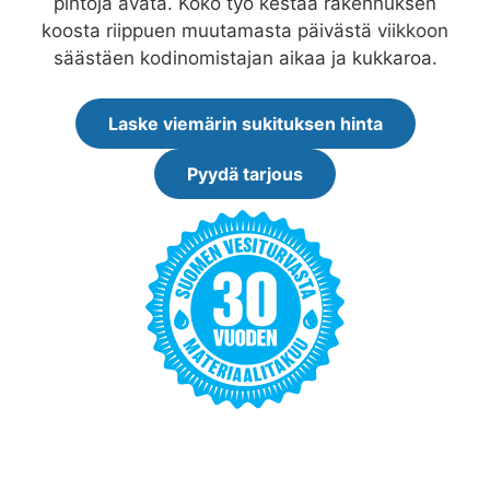
pintoja avata. Koko työ kestää rakennuksen
koosta riippuen muutamasta päivästä viikkoon
säästäen kodinomistajan aikaa ja kukkaroa.
Laske viemärin sukituksen hinta
Pyydä tarjous