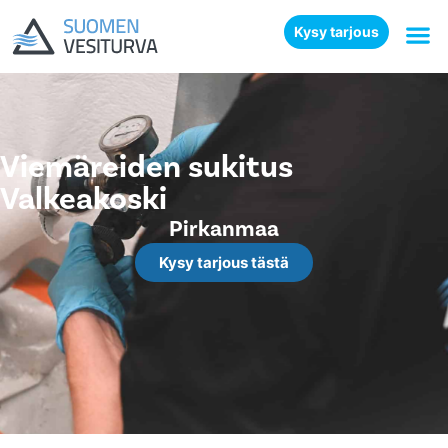
Kysy tarjous
Viemäreiden sukitus
Valkeakoski
Pirkanmaa
Kysy tarjous tästä