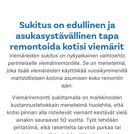
Sukitus on edullinen ja
asukasystävällinen tapa
remontoida kotisi viemärit
Viemäreiden sukitus on nykyaikainen vaihtoehto
perinteiselle viemäriremontille. Se on menetelmä,
joka lisää viemäreiden käyttöikää vuosikymmenillä
mahdollistaen kotona asumisen koko remontin
ajan.
Viemäriremontti sukittamalla on markkinoiden
kustannustehokkain menetelmä huolehtia, että
kotisi pinnan alla risteilevät viemärit kestävät vielä
ainakin seuraavat 50 vuotta. Työt tehdään
pintatöinä, eikä rakenteita tarvitse purkaa tai