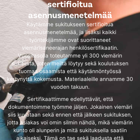
sertifioitua
asennusmenetelmää
Käytämme sukitukseen sertifioitua
asennusmenetelmää, ja lisäksi kaikki
työntekijämme ovat suorittaneet
viemärisaneerajan henkilösertifikaatin.
Vuositasolla toteutamme yli 300 viemärin
sukitusta, joten meiltä löytyy sekä koulutuksen
tuomaa osaamista että käytännöntyössä
kertynyttä kokemusta. Materiaaleille annamme 30
vuoden takuun.
Sertifikaattimme edellyttävät, että
dokumentoimme työmme jäljen. Jokainen viemäri
siis kuvataan sekä ennen että jälkeen sukituksen,
jotta asiakas voi omin silmin nähdä, mikä viemärin
kunto oli alunperin ja mitä sukituksella saatiin
aikaiseksi. Tämä on tae sekä laadusta että