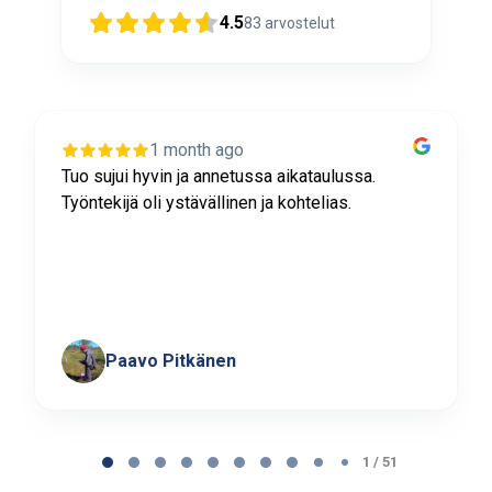
4.5
83
arvostelut
1 month ago
Tuo sujui hyvin ja annetussa aikataulussa.
Työntekijä oli ystävällinen ja kohtelias.
Paavo Pitkänen
Page
1
1 / 51
of