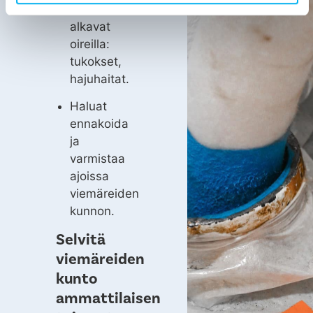
Viemärit
alkavat
oireilla:
tukokset,
hajuhaitat.
Haluat
ennakoida
ja
varmistaa
ajoissa
viemäreiden
kunnon.
Selvitä
viemäreiden
kunto
ammattilaisen