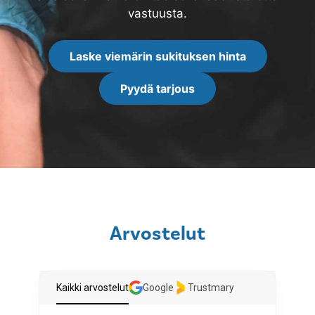
vastuusta.
Laske viemärin sukituksen hinta
Pyydä tarjous
Arvostelut
Kaikki arvostelut
Google
Trustmary