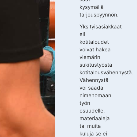
kysymällä
tarjouspyynnön.
Yksityisasiakkaat
eli
kotitaloudet
voivat hakea
viemärin
sukitustyöstä
kotitalousvähennystä.
Vähennystä
voi saada
nimenomaan
työn
osuudelle,
materiaaleja
tai muita
kuluja se ei