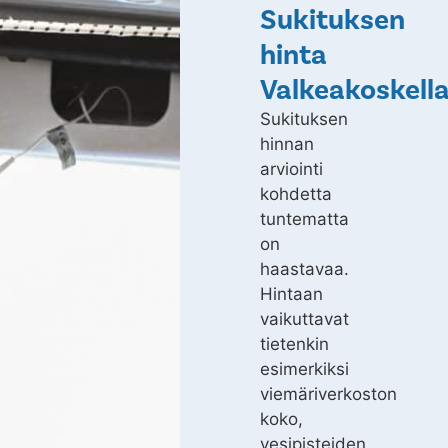
Sukituksen
hinta
Valkeakoskell
Sukituksen
hinnan
arviointi
kohdetta
tuntematta
on
haastavaa.
Hintaan
vaikuttavat
tietenkin
esimerkiksi
viemäriverkoston
koko,
vesipisteiden