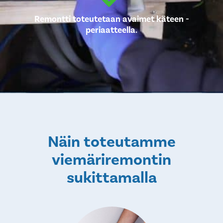
Remontti toteutetaan avaimet käteen -
periaatteella.
Näin toteutamme
viemäriremontin
sukittamalla