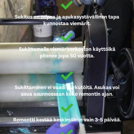
Sukitus on nopea ja asukasystävällinen tapa
kunnostaa viemärit.
Sukittamalla viemäriverkoston käyttöikä
pitenee jopa 50 vuotta.
Sukittaminen ei vaadi purkutöitä. Asukas voi
asua asunnossaan koko remontin ajan.
Remontti kestää keskimäärin vain 3-5 päivää.