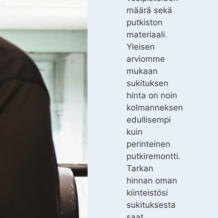
määrä sekä
putkiston
materiaali.
Yleisen
arviomme
mukaan
sukituksen
hinta on noin
kolmanneksen
edullisempi
kuin
perinteinen
putkiremontti.
Tarkan
hinnan oman
kiinteistösi
sukituksesta
saat