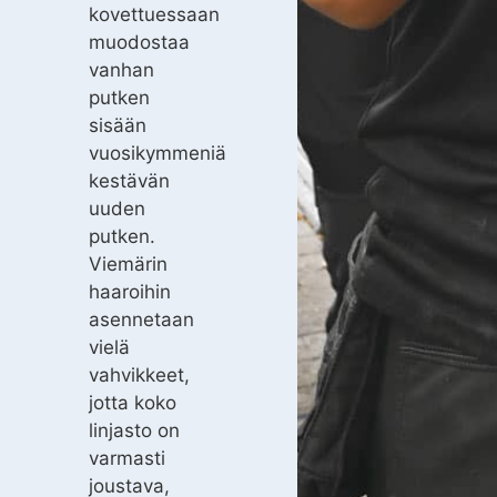
kovettuessaan
muodostaa
vanhan
putken
sisään
vuosikymmeniä
kestävän
uuden
putken.
Viemärin
haaroihin
asennetaan
vielä
vahvikkeet,
jotta koko
linjasto on
varmasti
joustava,