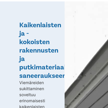
Kaikenlaisten
ja -
kokoisten
rakennusten
ja
putkimateriaalien
saneeraukseen
Viemäreiden
sukittaminen
soveltuu
erinomaisesti
kaikenlaisten