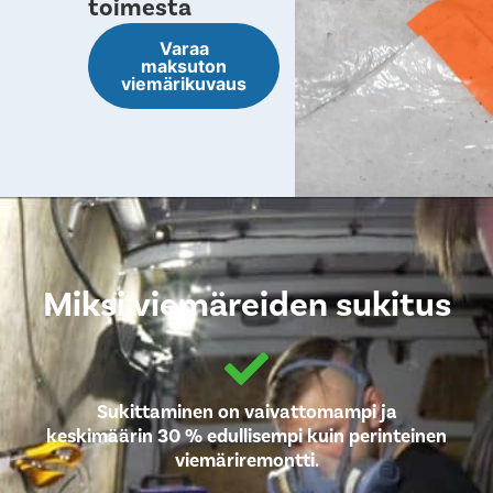
toimesta
Varaa
maksuton
viemärikuvaus
Miksi viemäreiden sukitus
Sukittaminen on vaivattomampi ja
keskimäärin 30 % edullisempi kuin perinteinen
viemäriremontti.