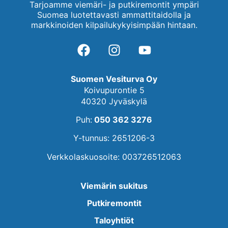
Tarjoamme viemäri- ja putkiremontit ympäri
Suomea luotettavasti ammattitaidolla ja
markkinoiden kilpailukykyisimpään hintaan.
Suomen Vesiturva Oy
Koivupurontie 5
40320 Jyväskylä
Puh:
050 362 3276
Y-tunnus: 2651206-3
Verkkolaskuosoite: 003726512063
Viemärin sukitus
Putkiremontit
Taloyhtiöt