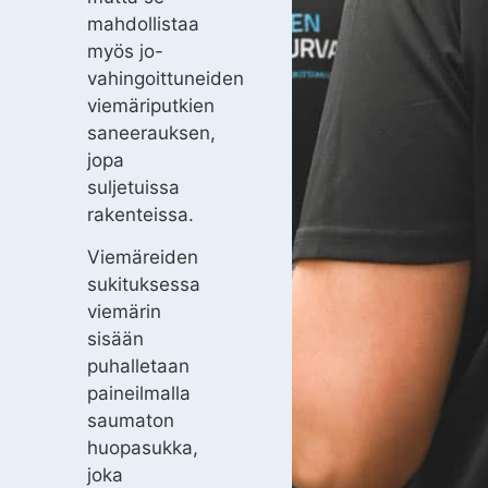
mahdollistaa
myös jo-
vahingoittuneiden
viemäriputkien
saneerauksen,
jopa
suljetuissa
rakenteissa.
Viemäreiden
sukituksessa
viemärin
sisään
puhalletaan
paineilmalla
saumaton
huopasukka,
joka