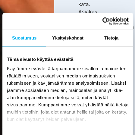
kata.
Asiakas
huolehtii
kotitalousvähennyksen
hakemisesta
Suostumus
Yksityiskohdat
Tietoja
itse.
Tarkemmat
tiedot
Tämä sivusto käyttää evästeitä
löytyvät
Käytämme evästeitä tarjoamamme sisällön ja mainosten
verottajan
räätälöimiseen, sosiaalisen median ominaisuuksien
sivuilta.
tukemiseen ja kävijämäärämme analysoimiseen. Lisäksi
jaamme sosiaalisen median, mainosalan ja analytiikka-
Laske
alan kumppaneillemme tietoja siitä, miten käytät
viemärin
sukituksen
sivustoamme. Kumppanimme voivat yhdistää näitä tietoja
hinta
muihin tietoihin, joita olet antanut heille tai joita on kerätty,
kun olet käyttänyt heidän palvelujaan.
Pyydä
tarjous