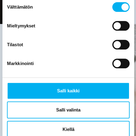
Suostumuksen
Välttämätön
valinta
Mieltymykset
Tilastot
Viemäriremontin
tarve on
Markkinointi
hyvä
selvittää,
Salli kaikki
kun:
Viemärijärjestelmä
Salli valinta
on yli 30
vuotta
vanha.
Kiellä