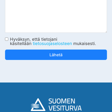
Hyväksyn, että tietojani
käsitellään
tietosuojaselosteen
mukaisesti.
Lähetä