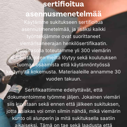
sertifioitua
asennusmenetelmää
Käytämme sukitukseen sertifioitua
asennusmenetelmää, ja lisäksi kaikki
työntekijämme ovat suorittaneet
viemärisaneerajan henkilösertifikaatin.
Vuositasolla toteutamme yli 300 viemärin
sukitusta, joten meiltä löytyy sekä koulutuksen
tuomaa osaamista että käytännöntyössä
kertynyttä kokemusta. Materiaaleille annamme 30
vuoden takuun.
Sertifikaattimme edellyttävät, että
dokumentoimme työmme jäljen. Jokainen viemäri
siis kuvataan sekä ennen että jälkeen sukituksen,
jotta asiakas voi omin silmin nähdä, mikä viemärin
kunto oli alunperin ja mitä sukituksella saatiin
aikaiseksi. Tämä on tae sekä laadusta että