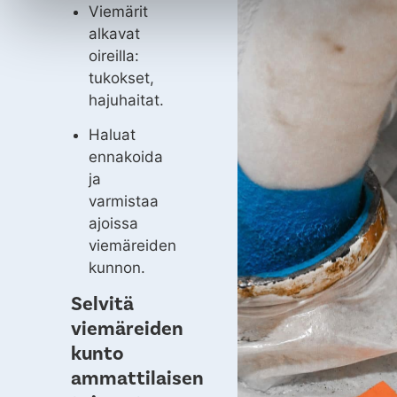
Viemärit
alkavat
oireilla:
tukokset,
hajuhaitat.
Haluat
ennakoida
ja
varmistaa
ajoissa
viemäreiden
kunnon.
Selvitä
viemäreiden
kunto
ammattilaisen