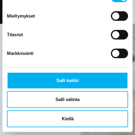
Mieltymykset
Tilastot
Viemäriremontin
Markkinointi
tarve on
hyvä
Salli kaikki
selvittää,
kun:
Salli valinta
Viemärijärjestelmä
on yli 30
Kiellä
vuotta
vanha.