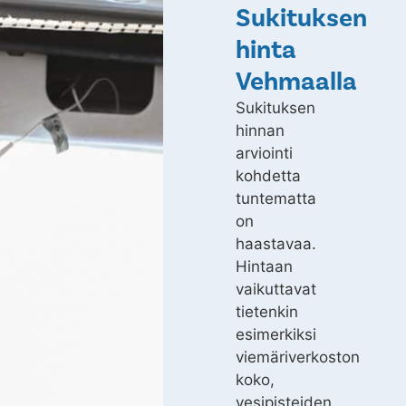
Sukituksen
hinta
Vehmaalla
Sukituksen
hinnan
arviointi
kohdetta
tuntematta
on
haastavaa.
Hintaan
vaikuttavat
tietenkin
esimerkiksi
viemäriverkoston
koko,
vesipisteiden