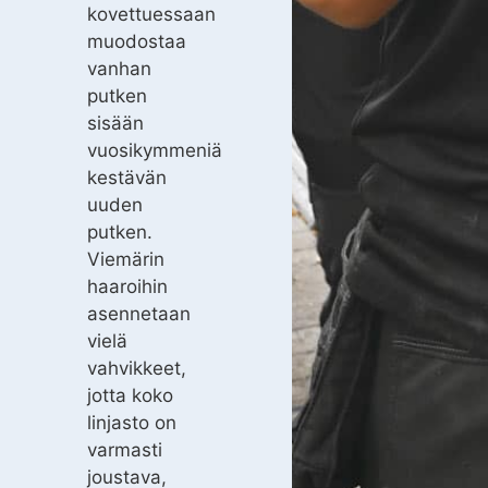
kovettuessaan
muodostaa
vanhan
putken
sisään
vuosikymmeniä
kestävän
uuden
putken.
Viemärin
haaroihin
asennetaan
vielä
vahvikkeet,
jotta koko
linjasto on
varmasti
joustava,