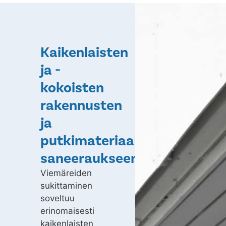
Kaikenlaisten
ja -
kokoisten
rakennusten
ja
putkimateriaalien
saneeraukseen
Viemäreiden
sukittaminen
soveltuu
erinomaisesti
kaikenlaisten