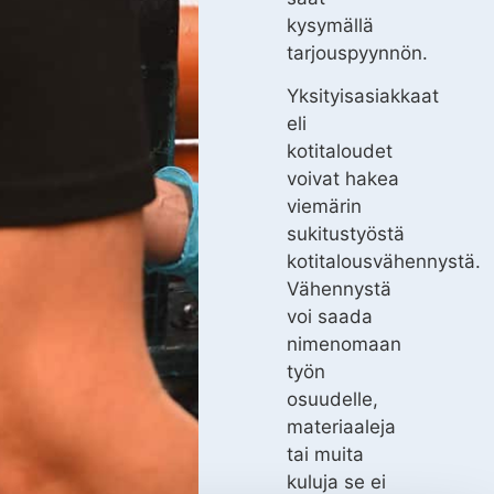
kysymällä
tarjouspyynnön.
Yksityisasiakkaat
eli
kotitaloudet
voivat hakea
viemärin
sukitustyöstä
kotitalousvähennystä.
Vähennystä
voi saada
nimenomaan
työn
osuudelle,
materiaaleja
tai muita
kuluja se ei