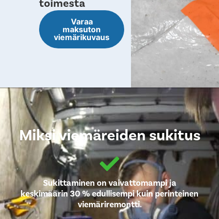
toimesta
Varaa
maksuton
viemärikuvaus
Miksi viemäreiden sukitus
Sukittaminen on vaivattomampi ja
keskimäärin 30 % edullisempi kuin perinteinen
viemäriremontti.