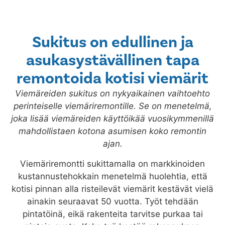
Sukitus on edullinen ja
asukasystävällinen tapa
remontoida kotisi viemärit
Viemäreiden sukitus on nykyaikainen vaihtoehto
perinteiselle viemäriremontille. Se on menetelmä,
joka lisää viemäreiden käyttöikää vuosikymmenillä
mahdollistaen kotona asumisen koko remontin
ajan.
Viemäriremontti sukittamalla on markkinoiden
kustannustehokkain menetelmä huolehtia, että
kotisi pinnan alla risteilevät viemärit kestävät vielä
ainakin seuraavat 50 vuotta. Työt tehdään
pintatöinä, eikä rakenteita tarvitse purkaa tai