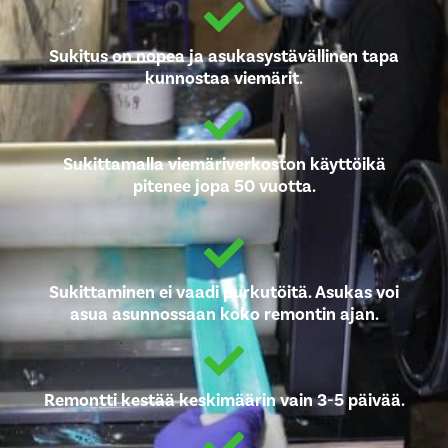
Sukitus on nopea ja asukasystävällinen tapa
kunnostaa viemärit.
Sukittamalla viemäriverkoston käyttöikä
pitenee jopa 50 vuotta.
Sukittaminen ei vaadi purkutöitä. Asukas voi
asua asunnossaan koko remontin ajan.
Remontti kestää keskimäärin vain 3-5 päivää.