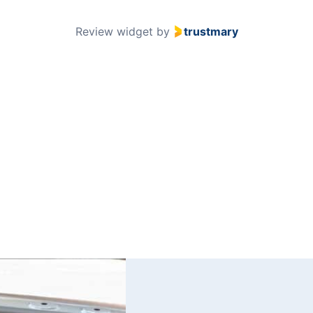
51
Review widget
by
trustmary