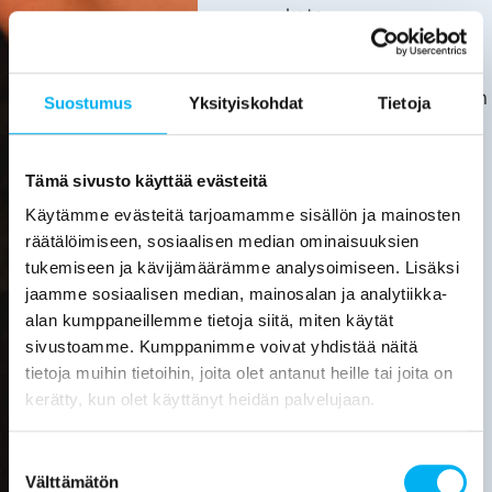
kata.
Asiakas
huolehtii
kotitalousvähennyksen
Suostumus
Yksityiskohdat
Tietoja
hakemisesta
itse.
Tarkemmat
Tämä sivusto käyttää evästeitä
tiedot
Käytämme evästeitä tarjoamamme sisällön ja mainosten
löytyvät
räätälöimiseen, sosiaalisen median ominaisuuksien
verottajan
tukemiseen ja kävijämäärämme analysoimiseen. Lisäksi
sivuilta.
jaamme sosiaalisen median, mainosalan ja analytiikka-
alan kumppaneillemme tietoja siitä, miten käytät
Laske
sivustoamme. Kumppanimme voivat yhdistää näitä
viemärin
tietoja muihin tietoihin, joita olet antanut heille tai joita on
sukituksen
hinta
kerätty, kun olet käyttänyt heidän palvelujaan.
Pyydä
Suostumuksen
tarjous
Välttämätön
valinta