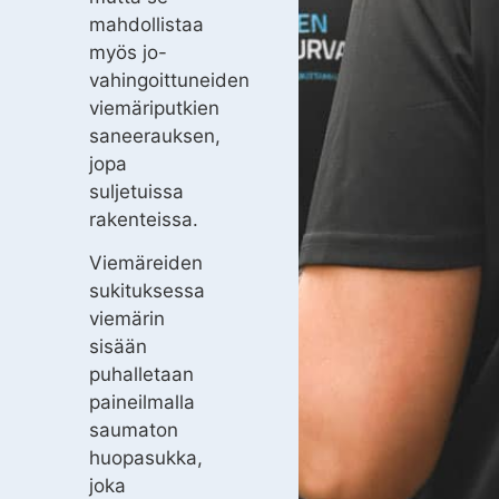
mahdollistaa
myös jo-
vahingoittuneiden
viemäriputkien
saneerauksen,
jopa
suljetuissa
rakenteissa.
Viemäreiden
sukituksessa
viemärin
sisään
puhalletaan
paineilmalla
saumaton
huopasukka,
joka