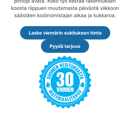
pintoja avata. Koko työ kestää rakennuksen
koosta riippuen muutamasta päivästä viikkoon
säästäen kodinomistajan aikaa ja kukkaroa.
Laske viemärin sukituksen hinta
Pyydä tarjous