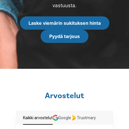
vastuusta.
Laske viemärin sukituksen hinta
Pyydä tarjous
Arvostelut
Kaikki arvostelut
Google
Trustmary