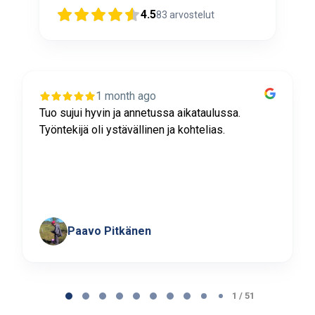
4.5
83
arvostelut
1 month ago
Tuo sujui hyvin ja annetussa aikataulussa.
Työntekijä oli ystävällinen ja kohtelias.
Paavo Pitkänen
Page
1
1 / 51
of