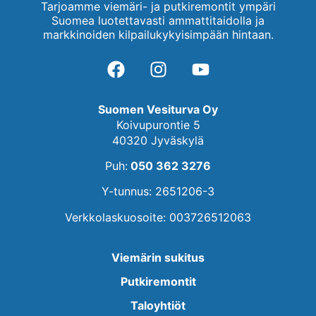
Tarjoamme viemäri- ja putkiremontit ympäri
Suomea luotettavasti ammattitaidolla ja
markkinoiden kilpailukykyisimpään hintaan.
Suomen Vesiturva Oy
Koivupurontie 5
40320 Jyväskylä
Puh:
050 362 3276
Y-tunnus: 2651206-3
Verkkolaskuosoite: 003726512063
Viemärin sukitus
Putkiremontit
Taloyhtiöt