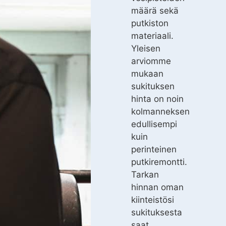
määrä sekä
putkiston
materiaali.
Yleisen
arviomme
mukaan
sukituksen
hinta on noin
kolmanneksen
edullisempi
kuin
perinteinen
putkiremontti.
Tarkan
hinnan oman
kiinteistösi
sukituksesta
saat