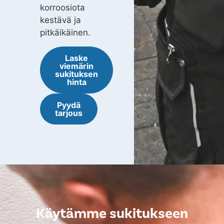
korroosiota
kestävä ja
pitkäikäinen.
Laske
viemärin
sukituksen
hinta
Pyydä
tarjous
Käytämme sukitukseen