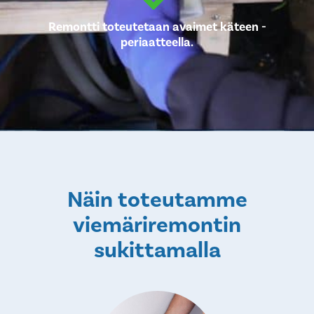
Remontti toteutetaan avaimet käteen -
periaatteella.
Näin toteutamme
viemäriremontin
sukittamalla