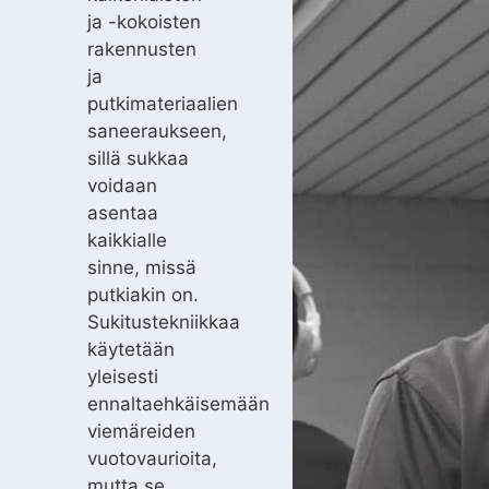
ja -kokoisten
rakennusten
ja
putkimateriaalien
saneeraukseen,
sillä sukkaa
voidaan
asentaa
kaikkialle
sinne, missä
putkiakin on.
Sukitustekniikkaa
käytetään
yleisesti
ennaltaehkäisemään
viemäreiden
vuotovaurioita,
mutta se